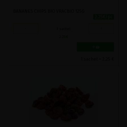
BANANES CHIPS BIO VRACBIO 125G
2.25€/pc
-
+
1
sachet
2.25
€
1 sachet = 2.25 €