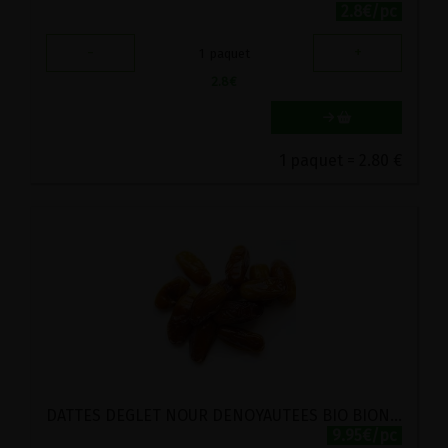
2.8€/pc
-
+
1
paquet
2.8
€
1 paquet = 2.80 €
DATTES DEGLET NOUR DENOYAUTEES BIO BIONATURELS 1KG
9.95€/pc