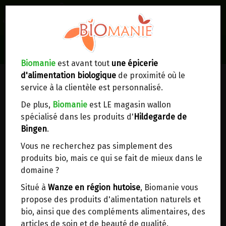
0
Lieux de réception/livraison
Livraison à votre domicile
Biomanie
est avant tout
une épicerie
FRUITS SECS, GRAINES &
d'alimentation biologique
de proximité où le
Nous envoyons votre commande à votre
OLÉAGINEUX, FRUITS À COQUE
service à la clientèle est personnalisé.
domicile en
Belgique, France, Luxembourg,
Royaume-Uni, Suisse, Pays-Bas, Portugal,
De plus,
Biomanie
est LE magasin wallon
Espagne
. Pour
d'autres pays
, merci de nous
spécialisé dans les produits d'
Hildegarde de
contacter.
Bingen
.
Vous ne recherchez pas simplement des
Choisir ce lieu
produits bio, mais ce qui se fait de mieux dans le
EPICERIE BIO
>
domaine ?
Fruits secs, graines & oléagineux, Fruits à coque
Dans un point d'enlèvement BPost
>
Fruits sechés
Situé à
Wanze en région hutoise
, Biomanie vous
propose des produits d'alimentation naturels et
En choisissant un Point d’enlèvement ou un
bio, ainsi que des compléments alimentaires, des
distributeur bbox, vous permettez d’éviter des
articles de soin et de beauté de qualité.