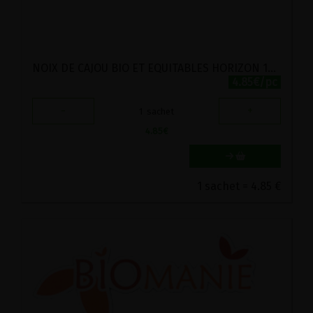
NOIX DE CAJOU BIO ET EQUITABLES HORIZON 175G
4.85€/pc
-
+
1
sachet
4.85
€
1 sachet = 4.85 €