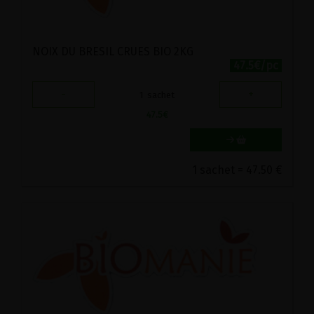
NOIX DU BRESIL CRUES BIO 2KG
47.5€/pc
-
+
1
sachet
47.5
€
1 sachet = 47.50 €