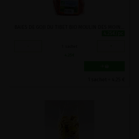
BAIES DE GOJI DU TIBET BIO MOULIN DES MOINES 100G
4.25€/pc
-
+
1
sachet
4.25
€
1 sachet = 4.25 €