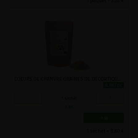
1 paquet = 3.25 €
COEURS DE CHANVRE GRAINES DE DECORTIQUEES BIO CHANVR'EEL 200G
8.8€/pc
-
+
1
sachet
8.8
€
1 sachet = 8.80 €