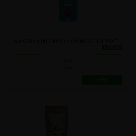
NOIX DE CAJOU CRUNCHY CANNELLE BIO PEPITE 125G
4.7€/pc
-
+
1
pc
4.7
€