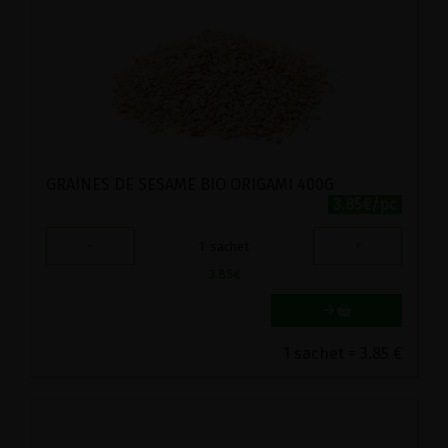
GRAINES DE SESAME BIO ORIGAMI 400G
3.85€/pc
-
+
1
sachet
3.85
€
1 sachet = 3.85 €