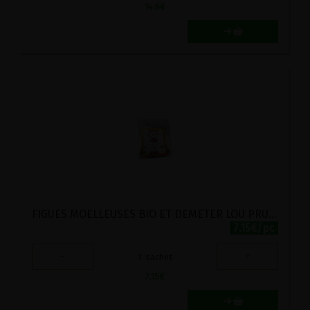
14.6
€
FIGUES MOELLEUSES BIO ET DEMETER LOU PRUNEL 250G
7.15€/pc
-
+
1
sachet
7.15
€