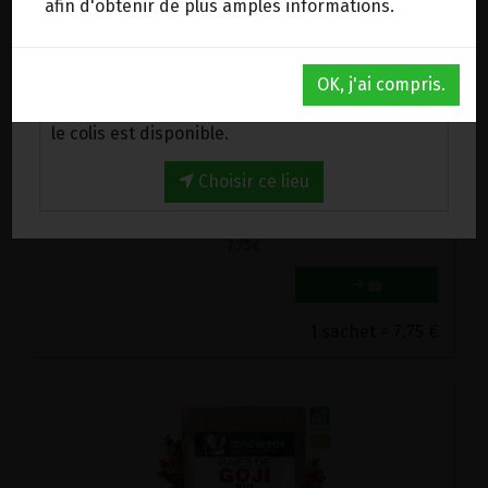
afin d'obtenir de plus amples informations.
Au magasin de Wanze (BE)
OK, j'ai compris.
Venez chercher votre commande au magasin,
le colis est disponible.
ANANAS SECHE MORCEAUX BIO RAPUNZEL 100G
7.75€/pc
Choisir ce lieu
-
+
1
sachet
7.75
€
1 sachet = 7.75 €