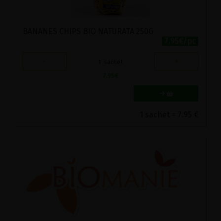
BANANES CHIPS BIO NATURATA 250G
7.95€/pc
-
+
1
sachet
7.95
€
1 sachet = 7.95 €