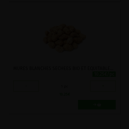
MURES BLANCHES SECHEES BIO ET EQUITABLES ECOIDEES 300G
10.25€/pc
-
+
1
pc
10.25
€