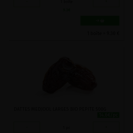
-
+
1
boîte
9.3
€
1 boîte = 9.30 €
DATTES MEDJOOL LARGES BIO PEPITE 500G
14.6€/pc
-
+
1
pc