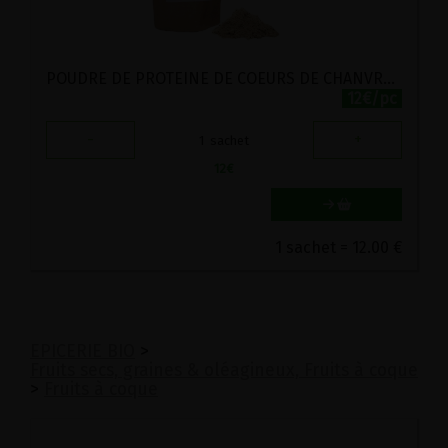
POUDRE DE PROTEINE DE COEURS DE CHANVRE 60% BIO CHANVR'EEL 200G
12€/pc
-
+
1
sachet
12
€
1 sachet = 12.00 €
EPICERIE BIO
>
Fruits secs, graines & oléagineux, Fruits à coque
>
Fruits à coque