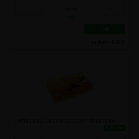
-
+
1
sachet
9.95
€
1 sachet = 9.95 €
DATTES FRAICHES MAZAFATI PEPITE BIO 500G
9.3€/pc