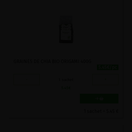
GRAINES DE CHIA BIO ORIGAMI 400G
5.45€/pc
-
+
1
sachet
5.45
€
1 sachet = 5.45 €