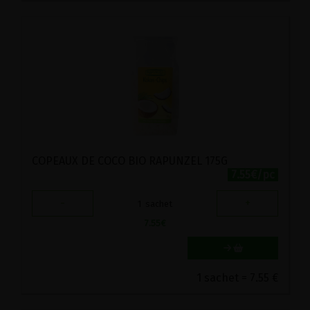
COPEAUX DE COCO BIO RAPUNZEL 175G
7.55€/pc
-
+
1
sachet
7.55
€
1 sachet = 7.55 €