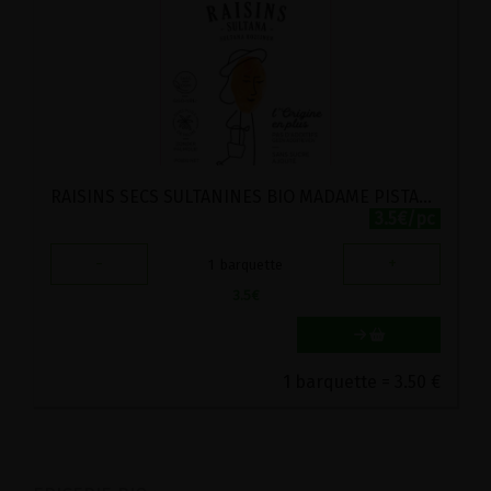
RAISINS SECS SULTANINES BIO MADAME PISTACHE 175G
3.5€/pc
-
+
1
barquette
3.5
€
1 barquette = 3.50 €