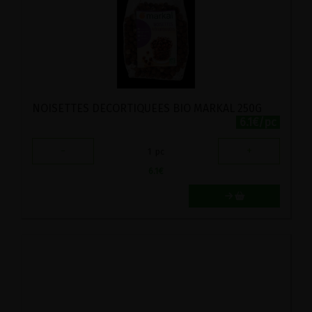
NOISETTES DECORTIQUEES BIO MARKAL 250G
6.1€/pc
-
+
1
pc
6.1
€