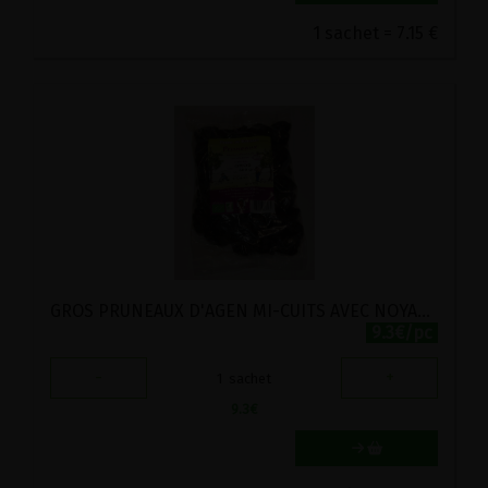
1 sachet = 7.15 €
GROS PRUNEAUX D'AGEN MI-CUITS AVEC NOYAUX BIO FERME DU ROUSSET 500G
9.3€/pc
-
+
1
sachet
9.3
€