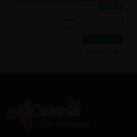
POUDRE DE COCO CRUE BIO AMANPRANA 500G
9.95€/pc
-
+
1
sachet
9.95
€
1 sachet = 9.95 €