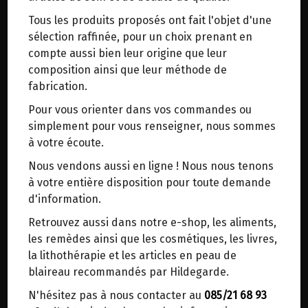
trajets inutiles. En posant ce choix, vous
Tous les produits proposés ont fait l'objet d'une
contribuez à la réduction des émissions de CO₂
sélection raffinée, pour un choix prenant en
de 30 % en moyenne. Et grâce au plus grand
compte aussi bien leur origine que leur
réseau de distribution de Belgique, il y a
composition ainsi que leur méthode de
toujours une solution près de chez vous.
fabrication.
Venez chercher votre colis dans un point
ABRICOTS SECS NON SOUFRES EQUITABLE BIO VIJAYA 250G
Pour vous orienter dans vos commandes ou
d'enlèvement ou distributeur BBox de BPost :
12.15€/pc
simplement pour vous renseigner, nous sommes
points d'enlèvement ou distributeurs BBox
à votre écoute.
-
+
1
sachet
Merci de signaler dans les commentaires, le
Nous vendons aussi en ligne ! Nous nous tenons
12.15
€
point d'enlèvement choisi.
à votre entière disposition pour toute demande
Sinon, vous pouvez envoyer un mail avec le
d'information.
point d'enlèvement désiré ou bien nous vous
Retrouvez aussi dans notre e-shop, les aliments,
1 sachet = 12.15 €
recontacterons afin de déterminer ensemble le
les remèdes ainsi que les cosmétiques, les livres,
lieu de livraison choisi.
la lithothérapie et les articles en peau de
blaireau recommandés par Hildegarde.
N'hésitez pas à nous contacter au
085/21 68 93
Choisir ce lieu