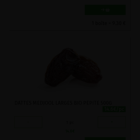
1 boîte = 9.30 €
DATTES MEDJOOL LARGES BIO PEPITE 500G
14.6€/pc
-
+
1
pc
14.6
€