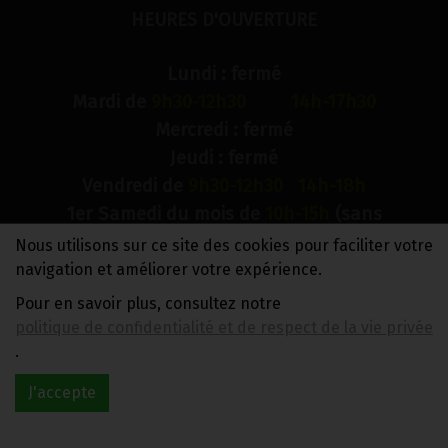
HEURES D'OUVERTURE
Lundi : fermé
Mardi de
9h30-12h30 14h-17h30
Mercredi : fermé
Jeudi : fermé
Vendredi de
9h30-12h30 14h-18h
1er Samedi du mois de
10h-15h
(sans
interruption)
Nous utilisons sur ce site des cookies pour faciliter votre
Dimanche : fermé
navigation et améliorer votre expérience.
Pour en savoir plus, consultez notre
N° de compte bancaire : BE88 0018 9900 2241
politique de confidentialité et de respect de la vie privée
TVA BE0733 949 609
.
J'accepte
Réalisé avec
par
MonSiteAMoi