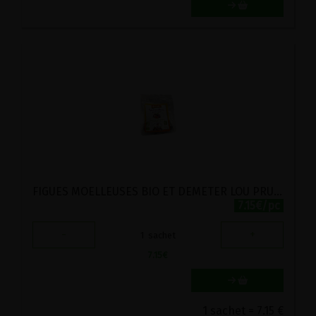
FIGUES MOELLEUSES BIO ET DEMETER LOU PRUNEL 250G
7.15€/pc
-
+
1
sachet
7.15
€
1 sachet = 7.15 €