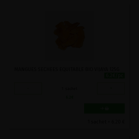
MANGUES SECHEES EQUITABLE BIO VIJAYA 125G
6.2€/pc
-
+
1
sachet
6.2
€
1 sachet = 6.20 €