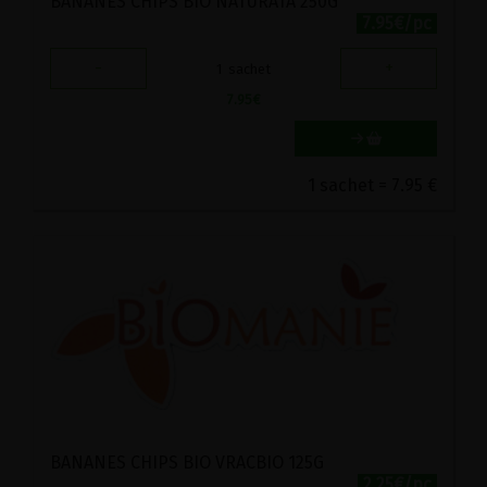
BANANES CHIPS BIO NATURATA 250G
7.95€/pc
-
+
1
sachet
7.95
€
1 sachet = 7.95 €
BANANES CHIPS BIO VRACBIO 125G
2.25€/pc