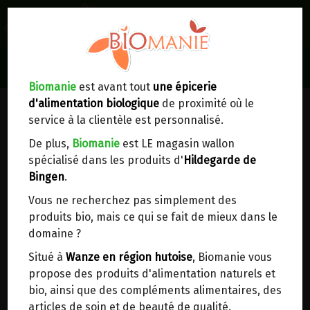
0
Lieux de réception/livraison
Livraison à votre domicile
Biomanie
est avant tout
une épicerie
d'alimentation biologique
de proximité où le
Nous envoyons votre commande à votre
service à la clientèle est personnalisé.
domicile en
Belgique, France, Luxembourg,
Royaume-Uni, Suisse, Pays-Bas, Portugal,
De plus,
Biomanie
est LE magasin wallon
Espagne
. Pour
d'autres pays
, merci de nous
spécialisé dans les produits d'
Hildegarde de
contacter.
Bingen
.
Vous ne recherchez pas simplement des
Choisir ce lieu
produits bio, mais ce qui se fait de mieux dans le
domaine ?
Dans un point d'enlèvement BPost
Situé à
Wanze en région hutoise
, Biomanie vous
propose des produits d'alimentation naturels et
En choisissant un Point d’enlèvement ou un
bio, ainsi que des compléments alimentaires, des
distributeur bbox, vous permettez d’éviter des
articles de soin et de beauté de qualité.