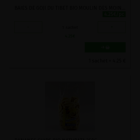
BAIES DE GOJI DU TIBET BIO MOULIN DES MOINES 100G
4.25€/pc
-
+
1
sachet
4.25
€
1 sachet = 4.25 €