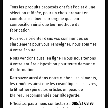
trajets inutiles. En posant ce choix, vous
Tous les produits proposés ont fait l'objet d'une
contribuez à la réduction des émissions de CO₂
DATTES DEGLET NOUR
sélection raffinée, pour un choix prenant en
de 30 % en moyenne. Et grâce au plus grand
DENOYAUTEES BIO BIONATURELS
compte aussi bien leur origine que leur
réseau de distribution de Belgique, il y a
1KG
composition ainsi que leur méthode de
toujours une solution près de chez vous.
fabrication.
Origine : Sahara (Algérie-Tunisie).
Venez chercher votre colis dans un point
Pour vous orienter dans vos commandes ou
d'enlèvement ou distributeur BBox de BPost :
La deglet nour est une variété de dattes
simplement pour vous renseigner, nous sommes
originaire d'Algérie près de Biskra, dans la région
points d'enlèvement ou distributeurs BBox
à votre écoute.
des Zibans.
Merci de signaler dans les commentaires, le
Elle est principalement cultivée dans le Bas
Nous vendons aussi en ligne ! Nous nous tenons
point d'enlèvement choisi.
Sahara, en Algérie et en Tunisie.
à votre entière disposition pour toute demande
Sinon, vous pouvez envoyer un mail avec le
d'information.
point d'enlèvement désiré ou bien nous vous
La Deglet Nour est extra-moelleuse, charnue et
Retrouvez aussi dans notre e-shop, les aliments,
recontacterons afin de déterminer ensemble le
sa peau est très fine, sa couleur est claire, dorée
les remèdes ainsi que les cosmétiques, les livres,
lieu de livraison choisi.
et translucide, son noyau est petit.
la lithothérapie et les articles en peau de
blaireau recommandés par Hildegarde.
Ingrédients: Dattes Deglet nour * *issu de
N'hésitez pas à nous contacter au
085/21 68 93
Choisir ce lieu
l'agriculture biologique