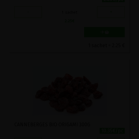
-
+
1
sachet
2.25
€
1 sachet = 2.25 €
CANNEBERGES BIO ORIGAMI 300G
10.35€/pc