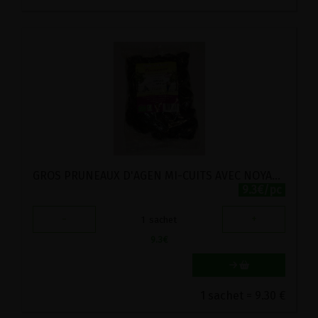
GROS PRUNEAUX D'AGEN MI-CUITS AVEC NOYAUX BIO FERME DU ROUSSET 500G
9.3€/pc
-
+
1
sachet
9.3
€
1 sachet = 9.30 €