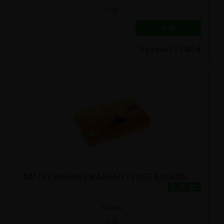
2.8
€
1 paquet = 2.80 €
DATTES FRAICHES MAZAFATI PEPITE BIO 500G
9.3€/pc
-
+
1
boîte
9.3
€