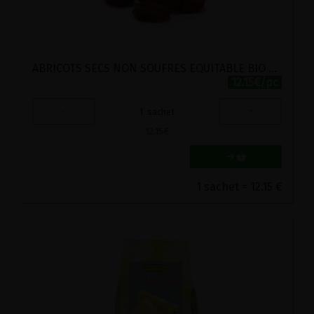
ABRICOTS SECS NON SOUFRES EQUITABLE BIO VIJAYA 250G
12.15€/pc
-
+
1
sachet
12.15
€
1 sachet = 12.15 €