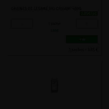
GRAINES DE SESAME BIO ORIGAMI 400G
3.85€/pc
-
+
1
sachet
3.85
€
1 sachet = 3.85 €