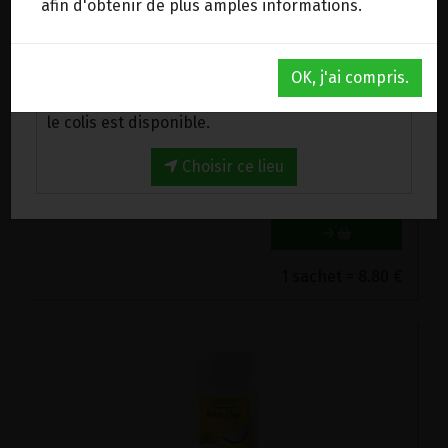
afin d'obtenir de plus amples informations.
Au magasin de Wanze (BE)
OK, j'ai compris.
Venez chercher votre commande au magasin,
COEURS DE CHANVRE GRAINES DE DECORTIQUEES BIO CHANVR'EEL 200G
le colis est disponible.
8.8€/pc
Choisir ce lieu
-
+
1
sachet
8.8
€
1 sachet = 8.80 €