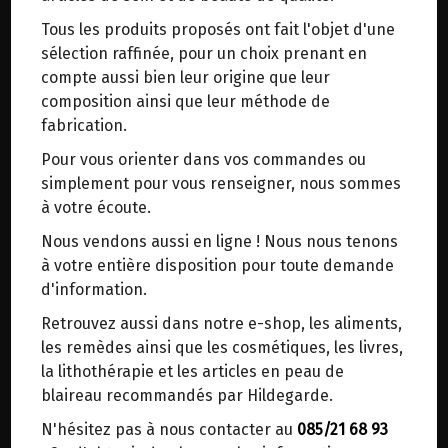
trajets inutiles. En posant ce choix, vous
Tous les produits proposés ont fait l'objet d'une
contribuez à la réduction des émissions de CO₂
sélection raffinée, pour un choix prenant en
de 30 % en moyenne. Et grâce au plus grand
compte aussi bien leur origine que leur
réseau de distribution de Belgique, il y a
composition ainsi que leur méthode de
toujours une solution près de chez vous.
fabrication.
BAIES DE GENEVRIER BIO SONNENTOR 35G
Venez chercher votre colis dans un point
3.25€/pc
Pour vous orienter dans vos commandes ou
d'enlèvement ou distributeur BBox de BPost :
simplement pour vous renseigner, nous sommes
-
+
1
paquet
points d'enlèvement ou distributeurs BBox
à votre écoute.
3.25
€
Merci de signaler dans les commentaires, le
Nous vendons aussi en ligne ! Nous nous tenons
point d'enlèvement choisi.
à votre entière disposition pour toute demande
Sinon, vous pouvez envoyer un mail avec le
d'information.
1 paquet = 3.25 €
point d'enlèvement désiré ou bien nous vous
Retrouvez aussi dans notre e-shop, les aliments,
recontacterons afin de déterminer ensemble le
les remèdes ainsi que les cosmétiques, les livres,
lieu de livraison choisi.
la lithothérapie et les articles en peau de
blaireau recommandés par Hildegarde.
N'hésitez pas à nous contacter au
085/21 68 93
Choisir ce lieu