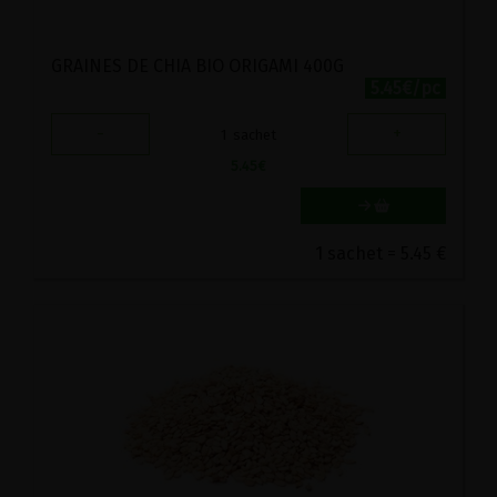
GRAINES DE CHIA BIO ORIGAMI 400G
5.45€/pc
-
+
1
sachet
5.45
€
1 sachet = 5.45 €