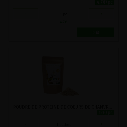
4.7€/pc
-
+
1
pc
4.7
€
POUDRE DE PROTEINE DE COEURS DE CHANVRE 60% BIO CHANVR'EEL 200G
12€/pc
-
+
1
sachet