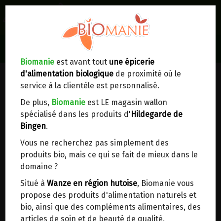
0
Lieux de réception/livraison
Livraison à votre domicile
Biomanie
est avant tout
une épicerie
GRAINES & OLÉAGINEUX
d'alimentation biologique
de proximité où le
Nous envoyons votre commande à votre
service à la clientèle est personnalisé.
domicile en
Belgique, France, Luxembourg,
Royaume-Uni, Suisse, Pays-Bas, Portugal,
De plus,
Biomanie
est LE magasin wallon
Espagne
. Pour
d'autres pays
, merci de nous
spécialisé dans les produits d'
Hildegarde de
contacter.
Bingen
.
Vous ne recherchez pas simplement des
Choisir ce lieu
EPICERIE BIO
>
produits bio, mais ce qui se fait de mieux dans le
Fruits secs, graines & oléagineux, Fruits à coque
domaine ?
>
Graines & Oléagineux
Dans un point d'enlèvement BPost
Situé à
Wanze en région hutoise
, Biomanie vous
propose des produits d'alimentation naturels et
En choisissant un Point d’enlèvement ou un
bio, ainsi que des compléments alimentaires, des
distributeur bbox, vous permettez d’éviter des
articles de soin et de beauté de qualité.