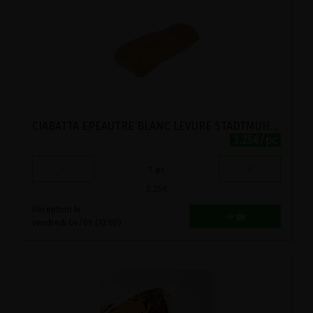
CIABATTA EPEAUTRE BLANC LEVURE STADTMUHLE 250G
3.25€/pc
-
+
1
pc
3.25
€
Réception le
vendredi 04/09 (10:00)