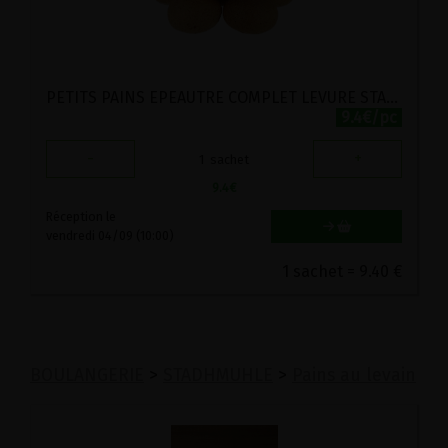
PETITS PAINS EPEAUTRE COMPLET LEVURE STADTMUHLE 10PC
9.4€/pc
-
+
1
sachet
9.4
€
Réception le
vendredi 04/09 (10:00)
1 sachet = 9.40 €
BOULANGERIE
>
STADHMUHLE
>
Pains au levain