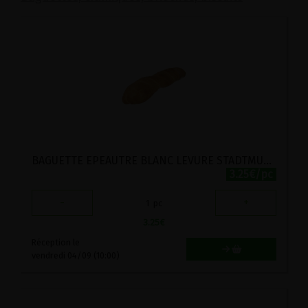
BAGUETTE EPEAUTRE BLANC LEVURE STADTMUHLE 250G
3.25€/pc
-
+
1
pc
3.25
€
Réception le
vendredi 04/09 (10:00)