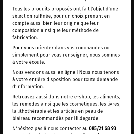
trajets inutiles. En posant ce choix, vous
Tous les produits proposés ont fait l'objet d'une
contribuez à la réduction des émissions de CO₂
sélection raffinée, pour un choix prenant en
HILDEGARDE DE BINGEN
>
L'alimentation
>
de 30 % en moyenne. Et grâce au plus grand
Grand-Epeautre non hybridé
>
compte aussi bien leur origine que leur
réseau de distribution de Belgique, il y a
Biscuits & En-cas salés ou sucrés
composition ainsi que leur méthode de
toujours une solution près de chez vous.
fabrication.
Venez chercher votre colis dans un point
Pour vous orienter dans vos commandes ou
d'enlèvement ou distributeur BBox de BPost :
simplement pour vous renseigner, nous sommes
points d'enlèvement ou distributeurs BBox
à votre écoute.
Merci de signaler dans les commentaires, le
Nous vendons aussi en ligne ! Nous nous tenons
point d'enlèvement choisi.
à votre entière disposition pour toute demande
Sinon, vous pouvez envoyer un mail avec le
d'information.
point d'enlèvement désiré ou bien nous vous
Retrouvez aussi dans notre e-shop, les aliments,
BISCUITS CANTUCCINIS EPEAUTRE ET AUX AMANDES BIO STADTMUHLE 150G
recontacterons afin de déterminer ensemble le
les remèdes ainsi que les cosmétiques, les livres,
5€/pc
lieu de livraison choisi.
la lithothérapie et les articles en peau de
-
+
1
sachet
blaireau recommandés par Hildegarde.
5
€
N'hésitez pas à nous contacter au
085/21 68 93
Choisir ce lieu