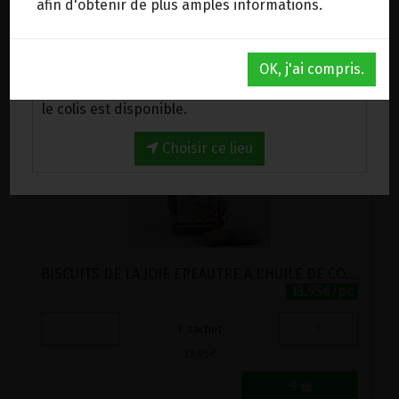
afin d'obtenir de plus amples informations.
1 sachet = 5.00 €
Au magasin de Wanze (BE)
OK, j'ai compris.
Venez chercher votre commande au magasin,
le colis est disponible.
Choisir ce lieu
BISCUITS DE LA JOIE EPEAUTRE A L'HUILE DE COCO LABEL HERTZKA VIRITA 250G
13.95€/pc
-
+
1
sachet
13.95
€