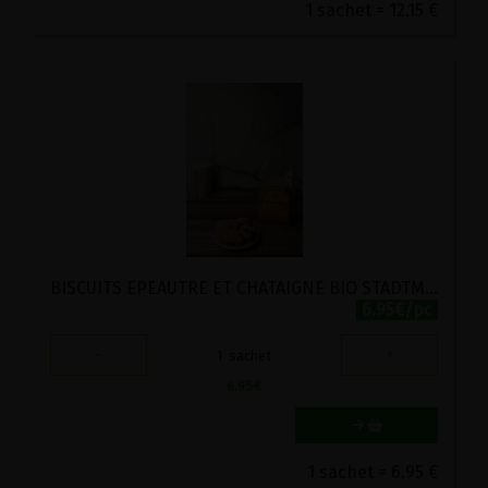
1 sachet = 12.15 €
BISCUITS EPEAUTRE ET CHATAIGNE BIO STADTMUHLE 150G
6.95€/pc
-
+
1
sachet
6.95
€
1 sachet = 6.95 €