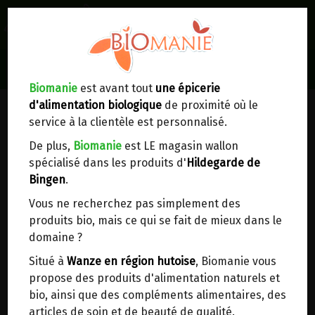
0
Lieux de réception/livraison
Livraison à votre domicile
Biomanie
est avant tout
une épicerie
STADHMUHLE
d'alimentation biologique
de proximité où le
Nous envoyons votre commande à votre
service à la clientèle est personnalisé.
domicile en
Belgique, France, Luxembourg,
Royaume-Uni, Suisse, Pays-Bas, Portugal,
De plus,
Biomanie
est LE magasin wallon
Espagne
. Pour
d'autres pays
, merci de nous
spécialisé dans les produits d'
Hildegarde de
contacter.
Bingen
.
Vous ne recherchez pas simplement des
Choisir ce lieu
produits bio, mais ce qui se fait de mieux dans le
domaine ?
Dans un point d'enlèvement BPost
Situé à
Wanze en région hutoise
, Biomanie vous
propose des produits d'alimentation naturels et
En choisissant un Point d’enlèvement ou un
bio, ainsi que des compléments alimentaires, des
distributeur bbox, vous permettez d’éviter des
articles de soin et de beauté de qualité.