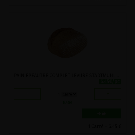
PAIN EPEAUTRE COMPLET LEVURE STADTMUHLE 750G
6.45€/pc
-
+
1
6.45
€
1 Carré = 6.45 €