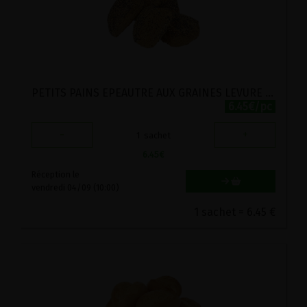
PETITS PAINS EPEAUTRE AUX GRAINES LEVURE STADTMUHLE 5PC
6.45€/pc
-
+
1
sachet
6.45
€
Réception le
vendredi 04/09 (10:00)
1 sachet = 6.45 €