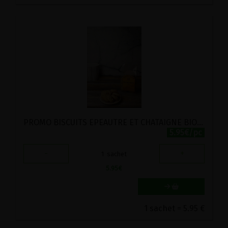
PROMO BISCUITS EPEAUTRE ET CHATAIGNE BIO STADTMUHLE 150G
5.95€/pc
-
+
1
sachet
5.95
€
1 sachet = 5.95 €