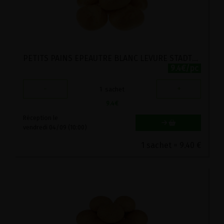
PETITS PAINS EPEAUTRE BLANC LEVURE STADTMUHLE 10PC
9.4€/pc
-
+
1
sachet
9.4
€
Réception le
vendredi 04/09 (10:00)
1 sachet = 9.40 €