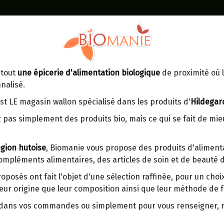
Identifiez-vous
Dans un point d'enlèvement BPost
 tout
une épicerie d'alimentation biologique
de proximité où l
MOMENT
CONTACT
nalisé.
En choisissant un Point d’enlèvement ou
Ven
tre
un distributeur bbox, vous permettez
maga
st LE magasin wallon spécialisé dans les produits d'
Hildegar
d’éviter des trajets inutiles. En posant ce
ays-
LES ANCIENNES
 pas simplement des produits bio, mais ce qui se fait de mi
choix, vous contribuez à la réduction des
s
émissions de CO₂ de 30 % en moyenne.
gion hutoise
, Biomanie vous propose des produits d'alimenta
Et grâce au plus grand réseau de
t le patrimoine génétique est resté inchangé. Non croisées,
compléments alimentaires, des articles de soin et de beauté d
distribution de Belgique, il y a toujours
une solution près de chez vous.
roposés ont fait l'objet d'une sélection raffinée, pour un cho
eur origine que leur composition ainsi que leur méthode de f
Venez chercher votre colis dans un point
d'enlèvement ou distributeur BBox de
r dans vos commandes ou simplement pour vous renseigner,
BPost :