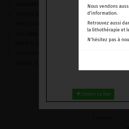
HILDEGARDE DE BINGEN
Nous vendons aussi
d'information.
EPICERIE BIO
HILDEGARDE DE BINGE
Retrouvez aussi dan
RAYON FRAIS
la lithothérapie et
BOULANGERIE
N'hésitez pas à no
SANTE & BIEN-ETRE
LITTERATURE
MAISON ECOLOGIQUE
Choisir ce lieu
4.
-
1
paquet
+