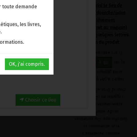
avoir choisi le lieu de
ur toute demande
livraison (domicile/point
d'enlèvement
tiques, les livres,
Bpost/retrait au magasin)
.
en tapant quelques lettres
formations.
du nom du produit
Cliquez ensuite sur le
bouton
sur la
OK, j'ai compris.
fiche du produit pour
l'ajouter à votre panier
Produit que vous pouvez
supprimer ou modifier
Choisir ce lieu
avant de valider votre
commande. Après
validation des informations,
la commande sera
considérée comme