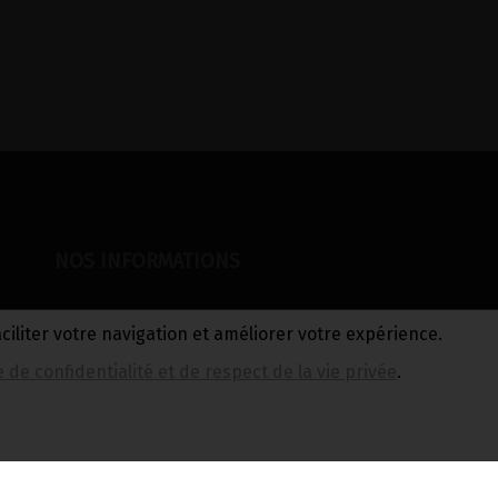
NOS INFORMATIONS
aciliter votre navigation et améliorer votre expérience.
Rue Joseph Wauters 7
e de confidentialité et de respect de la vie privée
.
4520 Wanze
commandes@biomanie.be