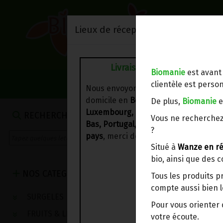
Lieux de réception/livraison
Livraison à votre domicile
Biomanie
est avant
NOS VENTES DU 
clientèle est person
Nous envoyons votre commande à vo
domicile en
Belgique, France,
De plus,
Biomanie
e
Luxembourg, Royaume-Uni, Suisse, P
AUTRES CÉRÉA
RECHERCHE
Vous ne recherchez
Bas, Portugal, Espagne
. Pour
d'autre
?
pays
, merci de nous contacter.
Situé à
Wanze en ré
Céréales anciennes don
bio, ainsi que des 
NOS CATEGORIES
Tous les produits p
compte aussi bien l
SURGELES
Pour vous oriente
FRUITS & LEGUMES
votre écoute.