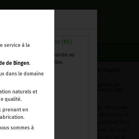
0
Lieu de réception
Mon panier
Livraison à votre domicile
0.00 €
Au magasin de Wanze (BE)
e service à la
ez chercher votre commande au
sin, le colis est disponible.
de de Bingen
.
VOTRE PANIER
eux dans le domaine
Votre panier est
actuellement vide
tion naturels et
 non hybridées.
e qualité.
Pour remplir votre panier,
ix prenant en
après vous-être connecté
abrication.
avec votre identifiant (et si
 nous sommes à
vous n'en avez pas, vous
devrez en créer un), et