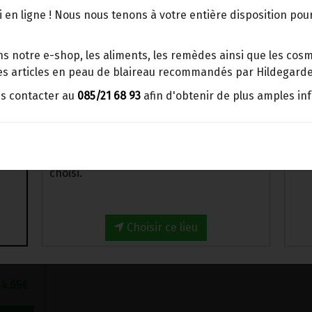
points d'enlèvement ou distributeurs
 en ligne ! Nous nous tenons à votre entière disposition po
BBox
N
>
L'alimentation
>
Autres céréales anciennes
Merci de signaler dans les
s notre e-shop, les aliments, les remèdes ainsi que les cosmé
commentaires, le point d'enlèvement
 les articles en peau de blaireau recommandés par Hildegarde
choisi.
us contacter au
085/21 68 93
afin d'obtenir de plus amples in
Sinon, vous pouvez envoyer un mail avec
le point d'enlèvement désiré ou bien
nous vous recontacterons afin de
déterminer ensemble le lieu de livraison
choisi.
Choisir ce lieu
PENNE BLE ANCIEN BLANC SENATORE CAPPELLI BIO LA TERRA E IL CIELO 500G
65€/pc
4.65
€