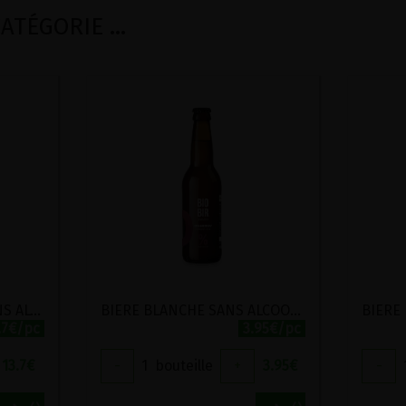
TÉGORIE ...
APERITIF PETILLANT SANS ALCOOL BIO BONHEUR 75CL
BIERE BLANCHE SANS ALCOOL CANNEBERGE BIO BIOBIR 33CL
.7€/pc
3.95€/pc
13.7
€
-
1
bouteille
+
3.95
€
-