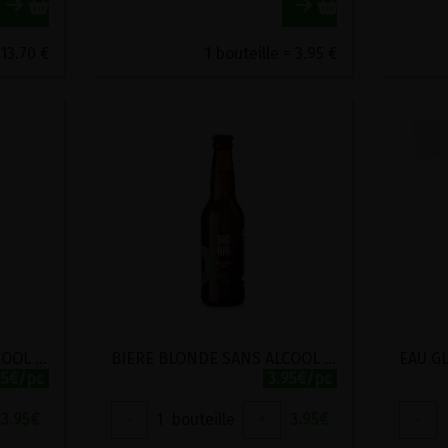
 13.70 €
1 bouteille = 3.95 €
BIERE BLONDE SANS ALCOOL CITRON GINGEMBREFRUIT DE LA PASSION BIO BIOBIR 33CL
BIERE BLONDE SANS ALCOOL IPA BIO BIOBIR 33CL
95€/pc
3.95€/pc
3.95
€
-
1
bouteille
+
3.95
€
-