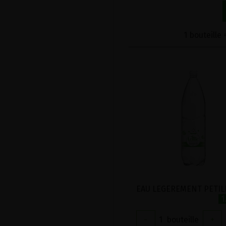
1 bouteille 
1
-
1
bouteille
+