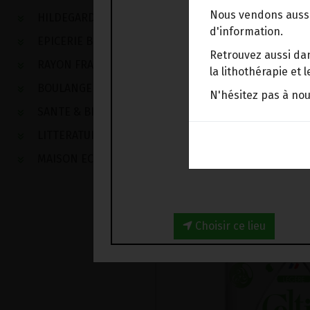
Nous vendons aussi
HILDEGARDE DE BINGEN
d'information.
EPICERIE BIO
Retrouvez aussi dan
RAYON FRAIS
la lithothérapie et
BOULANGERIE
N'hésitez pas à no
SANTE & BIEN-ETRE
LITTERATURE
MAISON ECOLOGIQUE
Choisir ce lieu