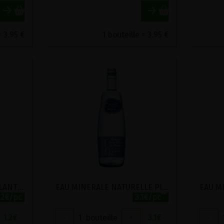
= 3.95 €
1 bouteille = 3.95 €
EAU LEGEREMENT PETILLANTE CELTIC PET 1.5L
EAU MINERALE NATURELLE PINEO 1L
**
.2€/pc
3.1€/pc
1.2
€
-
1
bouteille
+
3.1
€
-