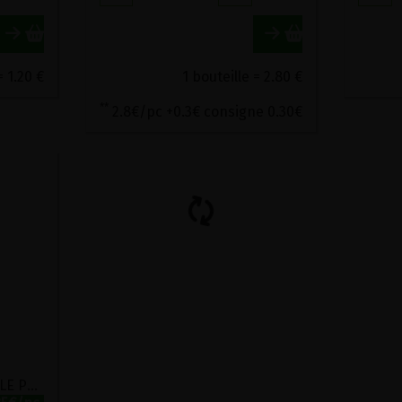
= 1.20 €
1 bouteille = 2.80 €
**
2.8€/pc +0.3€ consigne 0.30€
EAU MINERALE NATURELLE PLATE LAURETANA 500ML