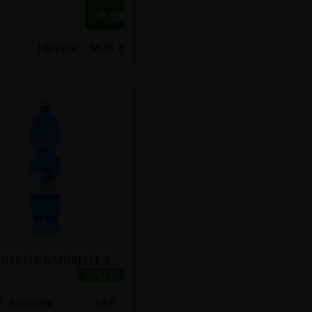
1 Brique = 18.95 €
EAU MINERALE NATURELLE PLATE LAURETANA 1.5L
1.6€/pc
1
bouteille
+
1.6
€