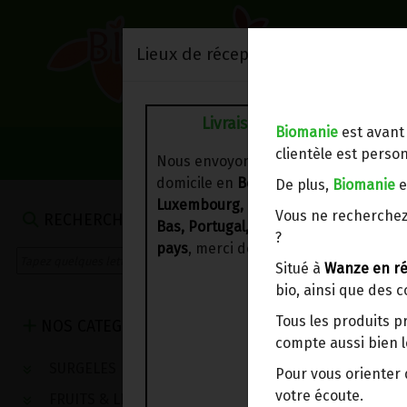
Lieux de réception/livraison
Livraison à votre domicile
Biomanie
est avant
NOS VENTES DU 
clientèle est person
Nous envoyons votre commande à vo
domicile en
Belgique, France,
De plus,
Biomanie
e
Luxembourg, Royaume-Uni, Suisse, P
Vous ne recherchez
RECHERCHE
Bas, Portugal, Espagne
. Pour
d'autre
?
pays
, merci de nous contacter.
Situé à
Wanze en ré
bio, ainsi que des 
Tous les produits p
NOS CATEGORIES
compte aussi bien l
SURGELES
Pour vous oriente
votre écoute.
FRUITS & LEGUMES