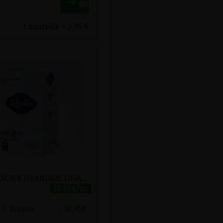
1 bouteille = 3.95 €
EAU GLACIER ISLANDAIS LIFJALLA BIB 10L
18.95€/pc
1
Brique
+
18.95
€