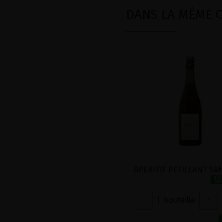
DANS LA MÊME CA
13
-
1
bouteille
+