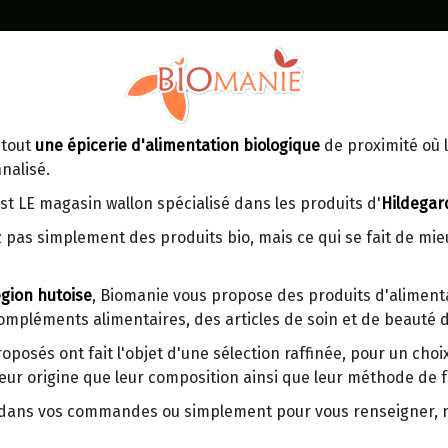
Identifiez-vous
Dans un point d'enlèvement BPost
 tout
une épicerie d'alimentation biologique
de proximité où l
MOMENT
CONTACT
nalisé.
En choisissant un Point d’enlèvement ou
Ven
tre
un distributeur bbox, vous permettez
maga
st LE magasin wallon spécialisé dans les produits d'
Hildegar
d’éviter des trajets inutiles. En posant ce
ays-
 pas simplement des produits bio, mais ce qui se fait de mi
choix, vous contribuez à la réduction des
s
émissions de CO₂ de 30 % en moyenne.
gion hutoise
, Biomanie vous propose des produits d'alimenta
Et grâce au plus grand réseau de
compléments alimentaires, des articles de soin et de beauté d
distribution de Belgique, il y a toujours
EAU LEGEREMENT PETILLAN
une solution près de chez vous.
0.5L
roposés ont fait l'objet d'une sélection raffinée, pour un cho
eur origine que leur composition ainsi que leur méthode de f
Venez chercher votre colis dans un point
Origine : France (Vosges).
d'enlèvement ou distributeur BBox de
r dans vos commandes ou simplement pour vous renseigner,
Un don de la Nature, au coeur du Par
BPost :
Vosges du Nord, classé Réserve Mond