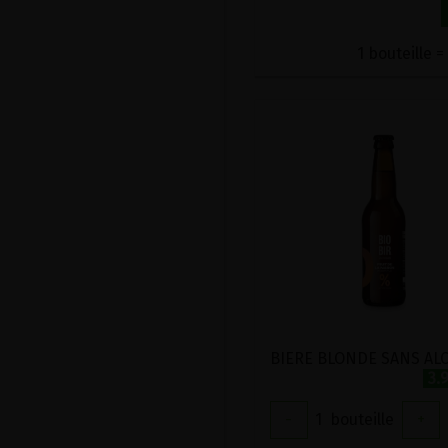
1 bouteille =
3.
-
1
bouteille
+