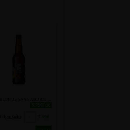
BIERE BLONDE SANS ALCOOL CITRON GINGEMBRE BIO BIOBIR 33CL
3.95€/pc
1
bouteille
+
3.95
€