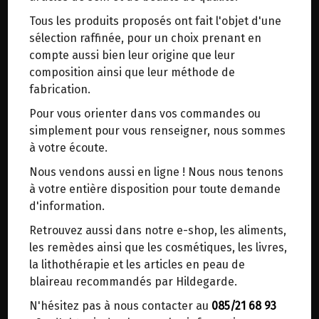
trajets inutiles. En posant ce choix, vous
Tous les produits proposés ont fait l'objet d'une
contribuez à la réduction des émissions de CO₂
FLOCONS EXTRA-FINS
sélection raffinée, pour un choix prenant en
de 30 % en moyenne. Et grâce au plus grand
INSTANTANES DE GRAND EPEAUTRE
compte aussi bien leur origine que leur
réseau de distribution de Belgique, il y a
HERTZKA STADTMUHLE 1KG
composition ainsi que leur méthode de
toujours une solution près de chez vous.
fabrication.
Origine : Allemagne.
Venez chercher votre colis dans un point
Pour vous orienter dans vos commandes ou
d'enlèvement ou distributeur BBox de BPost :
Variété non hybridée : Oberkulmer (avec parfois
simplement pour vous renseigner, nous sommes
mélange de Frankencorn).
points d'enlèvement ou distributeurs BBox
à votre écoute.
Epeautre non hybridé cultivé en Forêt Noire loin
Merci de signaler dans les commentaires, le
Nous vendons aussi en ligne ! Nous nous tenons
de toute source de pollution.
point d'enlèvement choisi.
à votre entière disposition pour toute demande
Les flocons d'épeautre instantanés sont laminés
Sinon, vous pouvez envoyer un mail avec le
d'information.
à froid, mais comme une partie du son est
point d'enlèvement désiré ou bien nous vous
Retrouvez aussi dans notre e-shop, les aliments,
retirée, ils contiennent moins de fibres.
recontacterons afin de déterminer ensemble le
les remèdes ainsi que les cosmétiques, les livres,
lieu de livraison choisi.
Cela les rend plus digestes et adaptés à la
la lithothérapie et les articles en peau de
préparation d'aliments pour les personnes
blaireau recommandés par Hildegarde.
sensibles ou les bébés (lait infantile bouilli et
N'hésitez pas à nous contacter au
085/21 68 93
bouillies cuites avec du liquide) et de soupes.
Choisir ce lieu