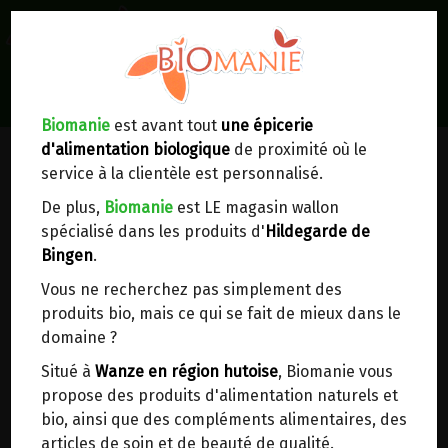
0
Lieux de réception/livraison
Livraison à votre domicile
Biomanie
est avant tout
une épicerie
d'alimentation biologique
de proximité où le
Nous envoyons votre commande à votre
service à la clientèle est personnalisé.
domicile en
Belgique, France, Luxembourg,
Royaume-Uni, Suisse, Pays-Bas, Portugal,
De plus,
Biomanie
est LE magasin wallon
Espagne
. Pour
d'autres pays
, merci de nous
spécialisé dans les produits d'
Hildegarde de
contacter.
Bingen
.
Vous ne recherchez pas simplement des
Choisir ce lieu
produits bio, mais ce qui se fait de mieux dans le
domaine ?
Dans un point d'enlèvement BPost
Situé à
Wanze en région hutoise
, Biomanie vous
propose des produits d'alimentation naturels et
En choisissant un Point d’enlèvement ou un
bio, ainsi que des compléments alimentaires, des
distributeur bbox, vous permettez d’éviter des
articles de soin et de beauté de qualité.