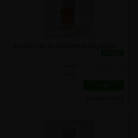
FLOCONS FINS DE GRAND EPEAUTRE STADTMUHLE LABEL HERTZKA 1KG
7.95€/pc
-
+
1
paquet
7.95
€
1 paquet = 7.95 €