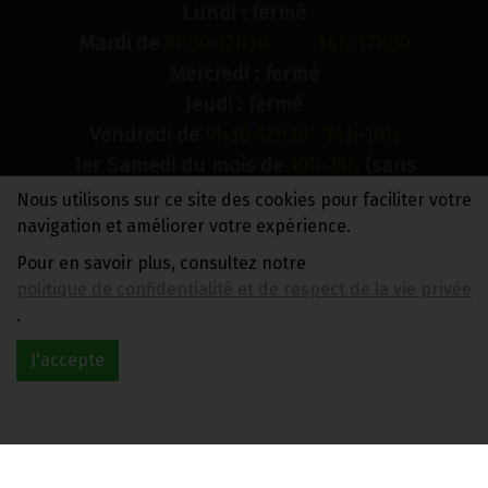
Lundi : fermé
Mardi de
9h30-12h30 14h-17h30
Mercredi : fermé
Jeudi : fermé
Vendredi de
9h30-12h30 14h-18h
1er Samedi du mois de
10h-15h
(sans
interruption)
Nous utilisons sur ce site des cookies pour faciliter votre
Dimanche : fermé
navigation et améliorer votre expérience.
Pour en savoir plus, consultez notre
N° de compte bancaire : BE88 0018 9900 2241
politique de confidentialité et de respect de la vie privée
TVA BE0733 949 609
.
J'accepte
Réalisé avec
par
MonSiteAMoi