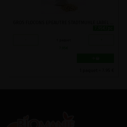
GROS FLOCONS EPEAUTRE STADTMUHLE LABEL HERTZKA 1KG
7.95€/pc
-
+
1
paquet
7.95
€
1 paquet = 7.95 €