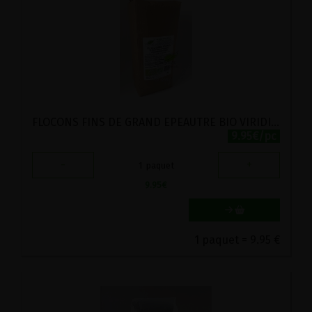
FLOCONS FINS DE GRAND EPEAUTRE BIO VIRIDITAS 1KG
9.95€/pc
-
+
1
paquet
9.95
€
1 paquet = 9.95 €