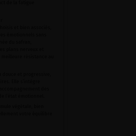
ct de la fatigue
ur
hoisis et bien associés,
res émotionnels sans
née du safran,
les plans nerveux et
 meilleure résistance au
n douce et progressive,
es. Elle s’intègre
en accompagnement des
e l’état émotionnel.
rmule végétale, bien
llement votre équilibre