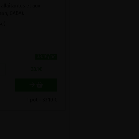
allaitantes et aux
an, GABA).
se)
33.1€/pc
33.1
€
1 pot = 33.10 €