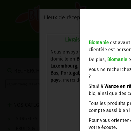
Lieux de réception/livraison
Livraison à votre domicile
Biomanie
est avant
NOS VENTES DU 
clientèle est person
Nous envoyons votre commande à vo
domicile en
Belgique, France,
De plus,
Biomanie
e
Luxembourg, Royaume-Uni, Suisse, P
Vous ne recherchez
RECHERCHE
Bas, Portugal, Espagne
. Pour
d'autre
?
pays
, merci de nous contacter.
Situé à
Wanze en ré
bio, ainsi que des 
Tous les produits p
NOS CATEGORIES
compte aussi bien l
SURGELES
Pour vous oriente
votre écoute.
FRUITS & LEGUMES