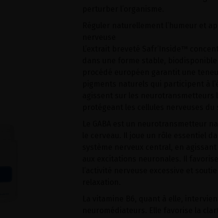
perturber l’organisme.
Réguler naturellement l’humeur et apa
nerveuse
L’extrait breveté Safr’Inside™ concent
dans une forme stable, biodisponible 
procédé européen garantit une teneur
pigments naturels qui participent à l’
agissent sur les neurotransmetteurs l
protégeant les cellules nerveuses du s
Le GABA est un neurotransmetteur na
le cerveau. Il joue un rôle essentiel d
système nerveux central, en agissant
aux excitations neuronales. Il favoris
l’activité nerveuse excessive et soutie
relaxation.
La vitamine B6, quant à elle, intervie
neuromédiateurs. Elle favorise la clar