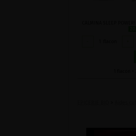
20
-
1
flacon
+
1 flacon =
EPICERIE BIO
>
Aides cu