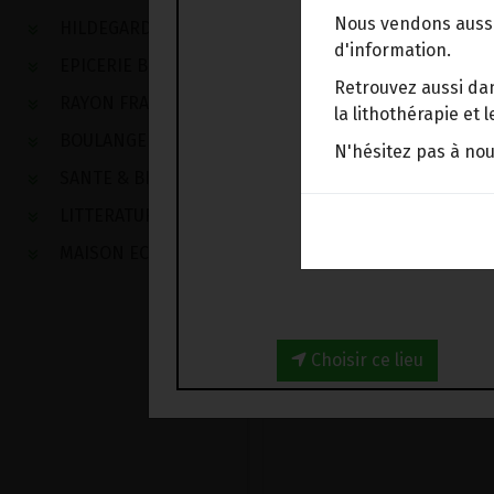
Nous vendons aussi
HILDEGARDE DE BINGEN
d'information.
EPICERIE BIO
Retrouvez aussi dan
RAYON FRAIS
la lithothérapie et
BOULANGERIE
N'hésitez pas à no
SANTE & BIEN-ETRE
LITTERATURE
MAISON ECOLOGIQUE
Choisir ce lieu