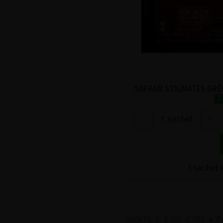
7
-
1
sachet
+
1 sachet =
SANTE & BIEN-ETRE
>
P