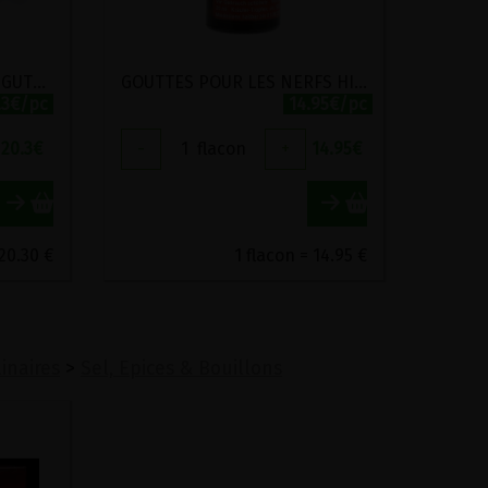
CALMINA SLEEP POWER! GUTSMIEDL 20ML
GOUTTES POUR LES NERFS HILDEGARDE DE BINGEN GUTSMIEDL 20ML
.3€/pc
14.95€/pc
20.3
€
-
1
flacon
+
14.95
€
 20.30 €
1 flacon = 14.95 €
linaires
>
Sel, Epices & Bouillons