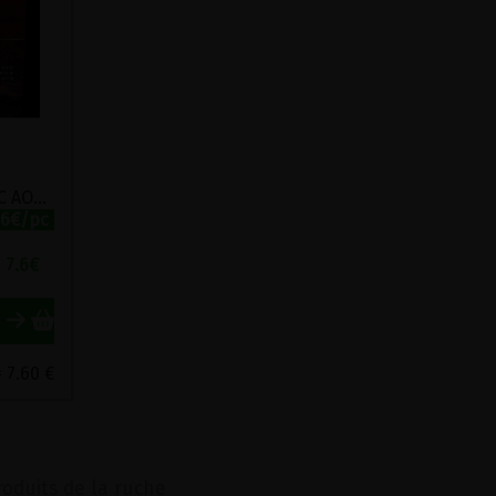
SAFRAN STIGMATES GREC AOP BIO KROKUS KOZANIS 0.5G
.6€/pc
7.6
€
 7.60 €
roduits de la ruche