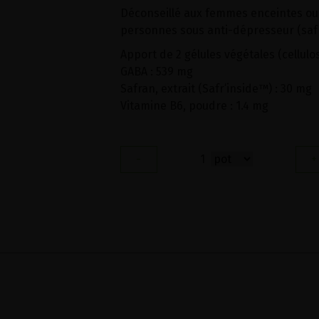
Déconseillé aux femmes enceintes ou 
personnes sous anti-dépresseur (safr
Apport de 2 gélules végétales (cellulo
GABA : 539 mg
Safran, extrait (Safr’inside™) : 30 mg
Vitamine B6, poudre : 1.4 mg
-
1
+