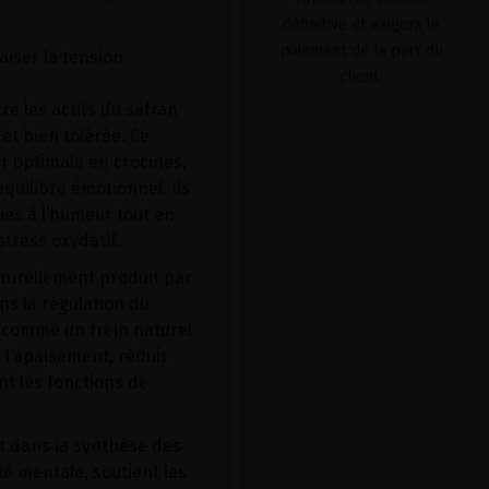
définitive et exigera le
paiement de la part du
iser la tension
client.
re les actifs du safran
et bien tolérée. Ce
 optimale en crocines,
équilibre émotionnel. Ils
iés à l’humeur tout en
tress oxydatif.
turellement produit par
ans la régulation du
 comme un frein naturel
e l’apaisement, réduit
nt les fonctions de
nt dans la synthèse des
té mentale, soutient les