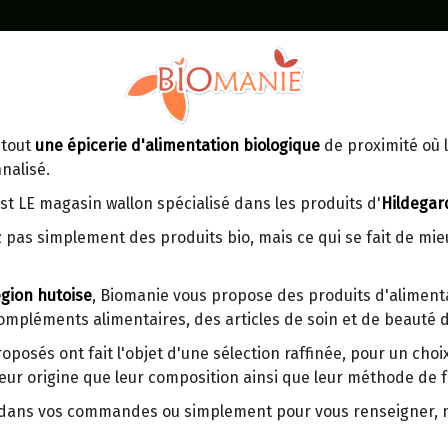
Identifiez-vous
Dans un point d'enlèvement BPost
 tout
une épicerie d'alimentation biologique
de proximité où l
MOMENT
CONTACT
nalisé.
En choisissant un Point d’enlèvement ou
Ven
tre
un distributeur bbox, vous permettez
maga
st LE magasin wallon spécialisé dans les produits d'
Hildegar
d’éviter des trajets inutiles. En posant ce
ays-
 pas simplement des produits bio, mais ce qui se fait de mi
choix, vous contribuez à la réduction des
s
émissions de CO₂ de 30 % en moyenne.
gion hutoise
, Biomanie vous propose des produits d'alimenta
Et grâce au plus grand réseau de
compléments alimentaires, des articles de soin et de beauté d
distribution de Belgique, il y a toujours
SAFRAN+ HERBOLISTIQUE 
une solution près de chez vous.
roposés ont fait l'objet d'une sélection raffinée, pour un cho
eur origine que leur composition ainsi que leur méthode de f
Venez chercher votre colis dans un point
Origine : France.
d'enlèvement ou distributeur BBox de
Laboratoire indépendant du Val de Lo
r dans vos commandes ou simplement pour vous renseigner,
BPost :