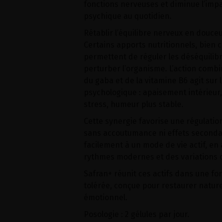
fonctions nerveuses et diminue l’impa
psychique au quotidien.
Rétablir l’équilibre nerveux en douce
Certains apports nutritionnels, bien c
permettent de réguler les déséquilib
perturber l’organisme. L’action combi
du gaba et de la vitamine B6 agit sur 
psychologique : apaisement intérieur,
stress, humeur plus stable.
Cette synergie favorise une régulatio
sans accoutumance ni effets secondair
facilement à un mode de vie actif, 
rythmes modernes et des variations d
Safran+ réunit ces actifs dans une fo
tolérée, conçue pour restaurer nature
émotionnel.
Posologie : 2 gélules par jour.