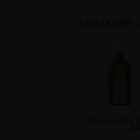
DANS LA MÊME CA
15
-
1
bouteille
+