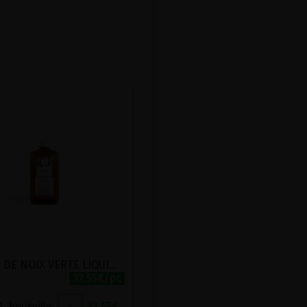
COQUE DE NOIX VERTE LIQUIDE HERBOLISTIQUE 250ML
32.55€/pc
1
bouteille
+
32.55
€