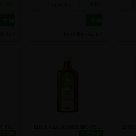
17.95
€
-
1
bouteille
+
18.1
€
-
 17.95 €
1 bouteille = 18.10 €
ELIXIR A LA GENTIANE BIO POSCH 500ML
ELIXIR A LA LAVANDE BIO POSCH 500ML
.55€/pc
17.95€/pc