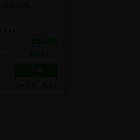
jus d'absinthe
3 % vol.
24.35€/pc
24.35
€
1 bouteille = 24.35 €