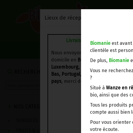
Lieux de réception/livraison
Livraison à votre domicile
Biomanie
est avant
NOS VENTES DU 
clientèle est person
Nous envoyons votre commande à vo
domicile en
Belgique, France,
De plus,
Biomanie
e
Luxembourg, Royaume-Uni, Suisse, P
Vous ne recherchez
RECHERCHE
Bas, Portugal, Espagne
. Pour
d'autre
?
pays
, merci de nous contacter.
Situé à
Wanze en ré
bio, ainsi que des 
Tous les produits p
NOS CATEGORIES
compte aussi bien l
SURGELES
Pour vous oriente
votre écoute.
FRUITS & LEGUMES