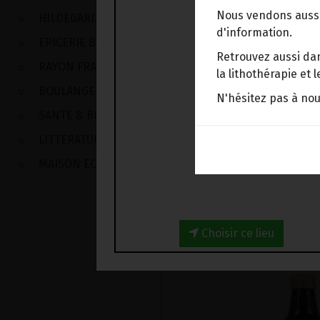
Nous vendons aussi
HILDEGARDE DE BINGEN
d'information.
EPICERIE BIO
Retrouvez aussi dan
RAYON FRAIS
la lithothérapie et
BOULANGERIE
N'hésitez pas à no
SANTE & BIEN-ETRE
LITTERATURE
MAISON ECOLOGIQUE
Choisir ce lieu