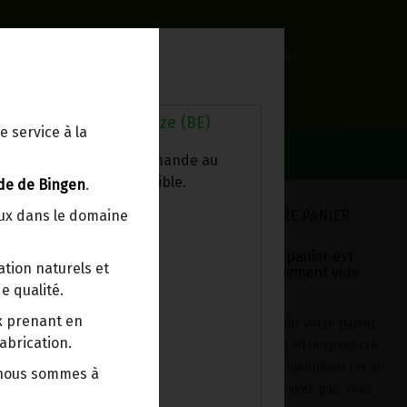
0
Lieu de réception
Mon panier
Livraison à votre domicile
0.00 €
Au magasin de Wanze (BE)
e service à la
ez chercher votre commande au
sin, le colis est disponible.
de de Bingen
.
VOTRE PANIER
eux dans le domaine
Votre panier est
tion naturels et
actuellement vide
e qualité.
VIRITA 500ML
ix prenant en
Pour remplir votre panier,
abrication.
après vous-être connecté
rehlow, pionnier de la
avec votre identifiant (et si
 nous sommes à
 ans d'expérience dans
vous n'en avez pas, vous
nne.