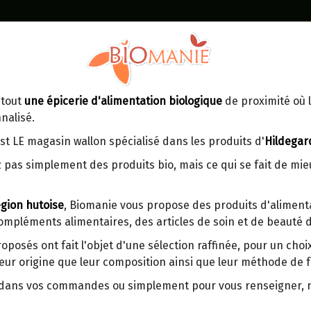
Identifiez-vous
Dans un point d'enlèvement BPost
 tout
une épicerie d'alimentation biologique
de proximité où l
MOMENT
CONTACT
nalisé.
En choisissant un Point d’enlèvement ou
Ven
tre
un distributeur bbox, vous permettez
maga
st LE magasin wallon spécialisé dans les produits d'
Hildegar
d’éviter des trajets inutiles. En posant ce
ays-
 pas simplement des produits bio, mais ce qui se fait de mi
choix, vous contribuez à la réduction des
s
émissions de CO₂ de 30 % en moyenne.
gion hutoise
, Biomanie vous propose des produits d'alimenta
Et grâce au plus grand réseau de
compléments alimentaires, des articles de soin et de beauté d
distribution de Belgique, il y a toujours
ELIXIR AU VERMOUTH BIO 
une solution près de chez vous.
roposés ont fait l'objet d'une sélection raffinée, pour un cho
Origine : Allemagne.
eur origine que leur composition ainsi que leur méthode de f
Venez chercher votre colis dans un point
Recette originale selon Dr Wighard St
d'enlèvement ou distributeur BBox de
r dans vos commandes ou simplement pour vous renseigner,
médecine hildegardienne. Plus de 40
BPost :
la recherche sur la santé Hildegardie