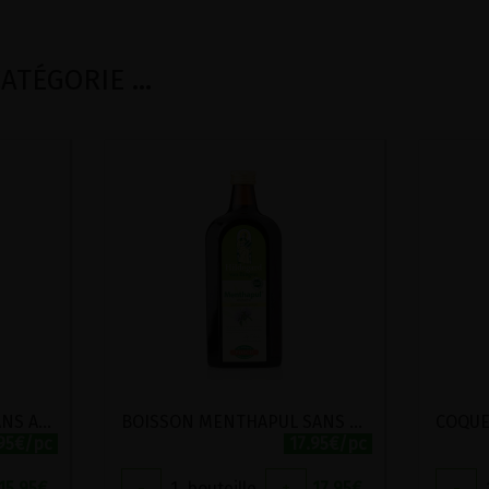
TÉGORIE ...
BOISSON AU FENOUIL SANS ALCOOL BIO POSCH 500ML
BOISSON MENTHAPUL SANS ALCOOL BIO POSCH 500ML
.95€/pc
17.95€/pc
15.95
€
-
1
bouteille
+
17.95
€
-