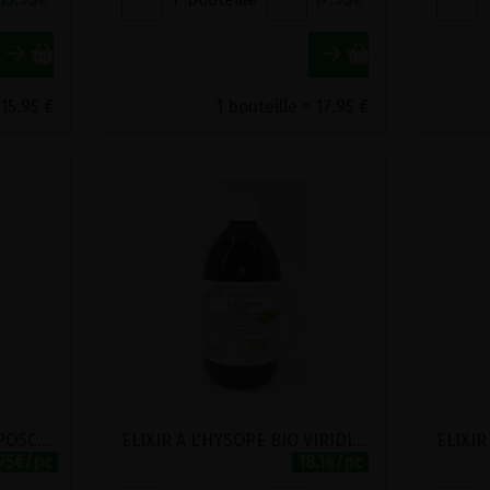
 15.95 €
1 bouteille = 17.95 €
ELIXIR A L'ARMOISE BIO POSCH 500ML
ELIXIR A L'HYSOPE BIO VIRIDITAS 500ML
.95€/pc
18.1€/pc