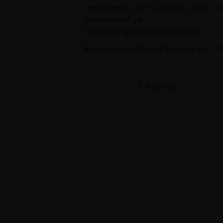
Ingrédients : Vin* (sulfites) / miel* / 
printanière* 4%
* issu de l'agriculture biologique
Boisson aromatisée à base de vin / 9,
-
1
bouteille
+