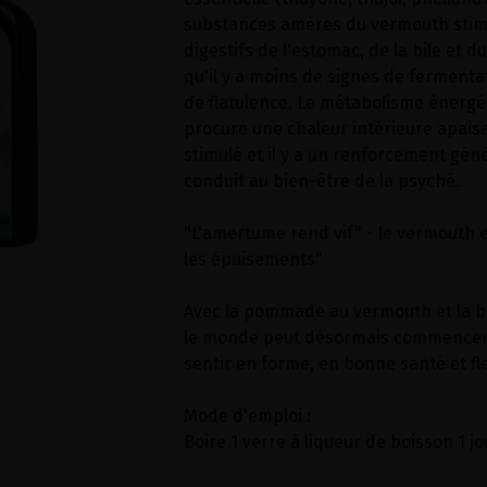
substances amères du vermouth stimu
digestifs de l'estomac, de la bile et d
qu'il y a moins de signes de fermenta
de flatulence. Le métabolisme énergét
procure une chaleur intérieure apaisa
stimulé et il y a un renforcement géné
conduit au bien-être de la psyché.
"L'amertume rend vif" - le vermouth e
les épuisements"
Avec la pommade au vermouth et la b
le monde peut désormais commencer 
sentir en forme, en bonne santé et fle
Mode d'emploi :
Boire 1 verre à liqueur de boisson 1 jo