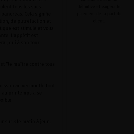
lent tous les sucs
définitive et exigera le
u pancréas. Cela signifie
paiement de la part du
tion, de putréfaction et
client.
ique est stimulé et vous
nte. L'appétit est
ral, qui à son tour
st "le maître contre tous
oisson au vermouth, tout
au printemps à se
xible.
ur sur 3 le matin à jeun.