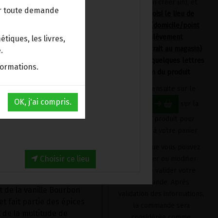
devrez en créer un), et
uerez la différence.
ur toute demande
avoir choisi le lieu de
livraison (domicile/point
s pouvez affiner le goût
d'enlèvement
serts, thés et bien plus
tiques, les livres,
Bpost/retrait au magasin)
.
en tapant quelques lettres
formations.
du nom du produit
de la canne à sucre
i blanchi chimiquement.
Cliquez ensuite sur le
OK, j'ai compris.
bouton
sur la
ousse de vanille Bourbon
fiche du produit pour
l'ajouter à votre panier
o Lecker's suffit pour
Produit que vous pouvez
rine ou pour des desserts
Choisir ce lieu
supprimer ou modifier
e.
avant de valider votre
commande. Après
it de la vanille Bourbon
validation des informations,
et fait partie des épices
la commande sera
t de la multitude de
considérée comme