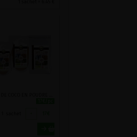
1 sachet = 6.45 €
SUCRE DE COCO EN POUDRE BIO ET EQUITABLE ECOIDEES 1KG
17€/pc
1
sachet
+
17
€