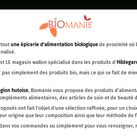
Identifiez-vous
Dans un point d'enlèvement BPost
 tout
une épicerie d'alimentation biologique
de proximité où l
MOMENT
CONTACT
nalisé.
En choisissant un Point d’enlèvement ou
Ven
tre
un distributeur bbox, vous permettez
maga
st LE magasin wallon spécialisé dans les produits d'
Hildegar
d’éviter des trajets inutiles. En posant ce
ays-
 pas simplement des produits bio, mais ce qui se fait de mi
choix, vous contribuez à la réduction des
s
émissions de CO₂ de 30 % en moyenne.
gion hutoise
, Biomanie vous propose des produits d'alimenta
Et grâce au plus grand réseau de
compléments alimentaires, des articles de soin et de beauté d
distribution de Belgique, il y a toujours
SUCRE VANILLE BOURBON B
une solution près de chez vous.
8G
roposés ont fait l'objet d'une sélection raffinée, pour un cho
eur origine que leur composition ainsi que leur méthode de f
Venez chercher votre colis dans un point
d'enlèvement ou distributeur BBox de
Ce sucre de vanille bourbon biologiqu
r dans vos commandes ou simplement pour vous renseigner,
BPost :
poudre de vanille bourbon biologique