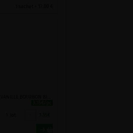
1 sachet = 17.00 €
SUCRE VANILLE BOURBON BIO BIOVEGAN 4 X 8G
3.35€/pc
1
lot
+
3.35
€