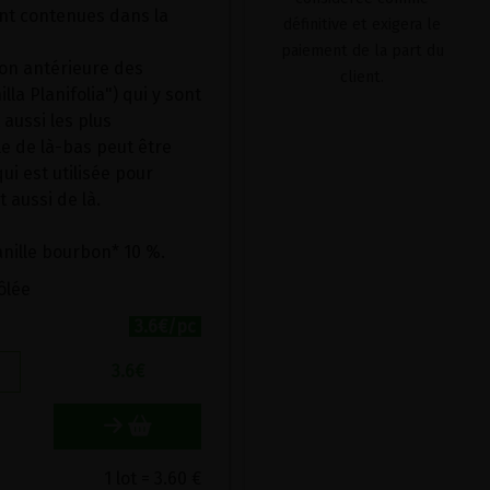
nt contenues dans la
définitive et exigera le
paiement de la part du
ion antérieure des
client.
la Planifolia") qui y sont
 aussi les plus
e de là-bas peut être
ui est utilisée pour
t aussi de là.
anille bourbon* 10 %.
ôlée
3.6€/pc
3.6
€
1 lot = 3.60 €