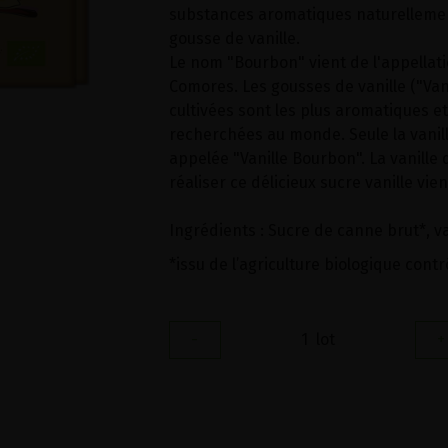
substances aromatiques naturelleme
gousse de vanille.
Le nom "Bourbon" vient de l'appellat
Comores. Les gousses de vanille ("Vanil
cultivées sont les plus aromatiques et
recherchées au monde. Seule la vanill
appelée "Vanille Bourbon". La vanille q
réaliser ce délicieux sucre vanille vien
Ingrédients : Sucre de canne brut*, v
*issu de l’agriculture biologique contr
-
1
lot
+