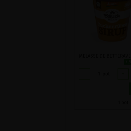
7.
-
1
pot
+
1 pot 