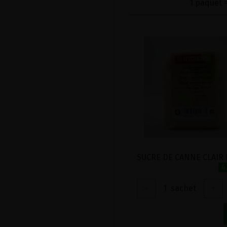
1 paquet =
4
-
1
sachet
+