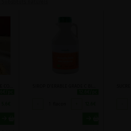
 Substituts naturels
PANELA SUCRE DE CANNE COMPLET BIO SOL ALTER 750G
SIROP D'ERABLE GRADE C BIO MANNAVITA 500ML
.6€/pc
12.6€/pc
5.6
€
-
1
flacon
+
12.6
€
-