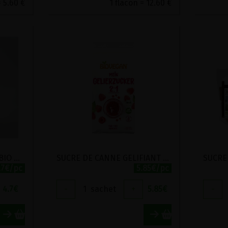
 5.60 €
1 flacon = 12.60 €
SUCRE DE CANNE CLAIR BIO HYGIENA 1KG
SUCRE DE CANNE GELIFIANT BIO BIOVEGAN 500G
.7€/pc
5.85€/pc
4.7
€
-
1
sachet
+
5.85
€
-