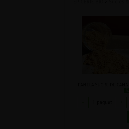
EPICERIE BIO
>
Sucres &
5
-
1
paquet
+