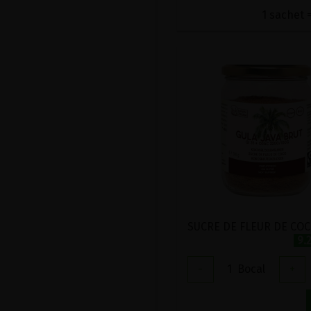
1 sachet =
9.
-
1
Bocal
+