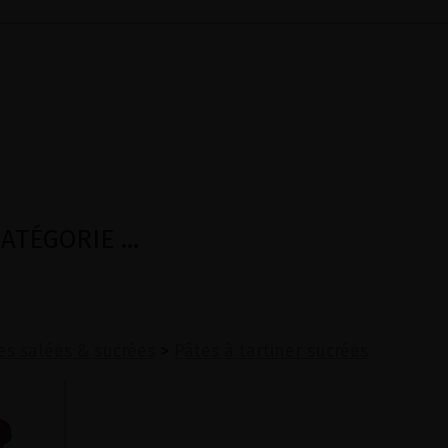
TÉGORIE ...
es salées & sucrées
>
Pâtes à tartiner sucrées