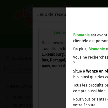
Lieux de réception/livraison
Livraison à votre domicile
Biomanie
est avant
NOS VENTES DU 
clientèle est person
Nous envoyons votre commande à vo
domicile en
Belgique, France,
De plus,
Biomanie
e
Luxembourg, Royaume-Uni, Suisse, P
Vous ne recherchez
RECHERCHE
Bas, Portugal, Espagne
. Pour
d'autre
?
pays
, merci de nous contacter.
Situé à
Wanze en ré
bio, ainsi que des 
Tous les produits p
NOS CATEGORIES
compte aussi bien l
SURGELES
Pour vous oriente
votre écoute.
FRUITS & LEGUMES