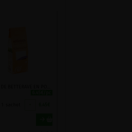
SUCRE DE BETTERAVE EN POUDRE FINE DEMETER & BIO NATURATA 1KG
6.45€/pc
1
sachet
+
6.45
€