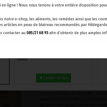
un goût intense et réel - vous remarq
points d'enlèvement ou distributeurs
 en ligne ! Nous nous tenons à votre entière disposition po
BBox
Avec le sucre vanillé bourbon bio, vou
Merci de signaler dans les
de gâteaux, pâtisseries, cocktails, des
s notre e-shop, les aliments, les remèdes ainsi que les cosmé
commentaires, le point d'enlèvement
encore.
 les articles en peau de blaireau recommandés par Hildegarde
choisi.
us contacter au
085/21 68 93
afin d'obtenir de plus amples in
Le sucre de canne brut, qui provient 
Sinon, vous pouvez envoyer un mail avec
d'Amérique du Sud, n'est ni raffiné n
le point d'enlèvement désiré ou bien
nous vous recontacterons afin de
La vanilline la plus fine de la vraie g
déterminer ensemble le lieu de livraison
lui donne son goût parfait.
choisi.
Un sachet de sucre vanillé bourbon bi
des pâtisseries à base de 500g de fa
Choisir ce lieu
ou boissons à base de 500ml de liquid
Un peu d'histoire de la vanille : Le fru
appartient à la famille des orchidées 
les plus fines. Le goût particulier vien