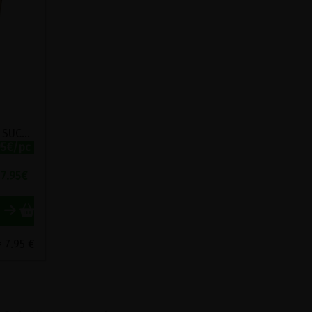
MELASSE DE BETTERAVE SUCRIERE BIO BAUCKMUHLE 450G
95€/pc
7.95
€
= 7.95 €