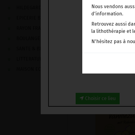
Nous vendons aussi
HILDEGARDE DE BINGEN
d'information.
EPICERIE BIO
Retrouvez aussi dan
RAYON FRAIS
la lithothérapie et
BOULANGERIE
N'hésitez pas à no
SANTE & BIEN-ETRE
LITTERATURE
MAISON ECOLOGIQUE
Choisir ce lieu