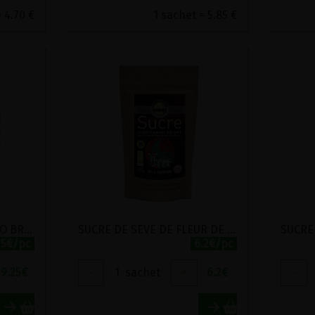
 4.70 €
1 sachet = 5.85 €
SUCRE DE FLEUR DE COCO BRUT GULA JAVA BIO 310G
SUCRE DE SEVE DE FLEUR DE PALMIER THNOT BIO ET EQUITABLE ECOIDEES 300G
25€/pc
6.2€/pc
9.25
€
-
1
sachet
+
6.2
€
-