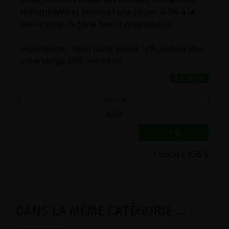
immatriculés et assurent une pêche 100% à la
canne pour du thon bon et responsable.
Ingrédients : Thon blanc entier 70%, huile d’olive
extra vierge 29%, sel marin.
9.55€/pc
-
+
1
Bocal
9.55
€
1 Bocal = 9.55 €
DANS LA MÊME CATÉGORIE ...