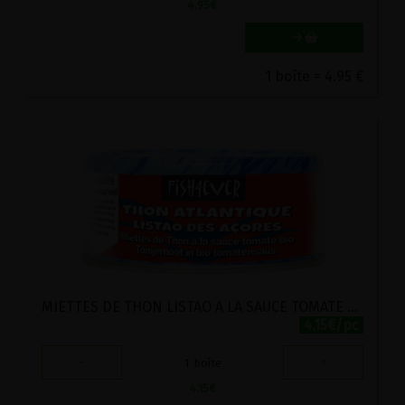
4.95
€
1 boîte = 4.95 €
MIETTES DE THON LISTAO A LA SAUCE TOMATE BIO FISH4EVER 160G
4.15€/pc
-
+
1
boîte
4.15
€