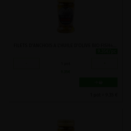
FILETS D'ANCHOIS A L'HUILE D'OLIVE BIO FISH4EVER 150G
9.35€/pc
-
+
1
pot
9.35
€
1 pot = 9.35 €