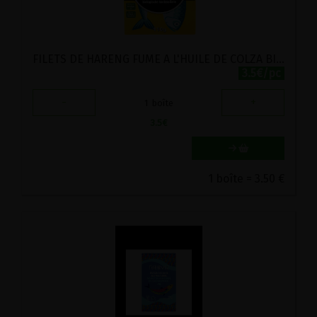
FILETS DE HARENG FUME A L'HUILE DE COLZA BIO FISH4EVER 110G
3.5€/pc
-
+
1
boîte
3.5
€
1 boîte = 3.50 €