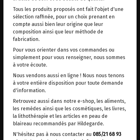
trajets inutiles. En posant ce choix, vous
Tous les produits proposés ont fait l'objet d'une
contribuez à la réduction des émissions de CO₂
STEAKS DE THON BLANC A L'HUILE
sélection raffinée, pour un choix prenant en
de 30 % en moyenne. Et grâce au plus grand
D'OLIVE BIO FISH4EVER 220G
compte aussi bien leur origine que leur
réseau de distribution de Belgique, il y a
composition ainsi que leur méthode de
toujours une solution près de chez vous.
fabrication.
Origine : Portugal (Açores).
Venez chercher votre colis dans un point
Pour vous orienter dans vos commandes ou
d'enlèvement ou distributeur BBox de BPost :
Production artisanale : Les poissons pêchés à la
simplement pour vous renseigner, nous sommes
points d'enlèvement ou distributeurs BBox
canne à pêche par des petits bateaux locaux,
à votre écoute.
sont ensuite préparés dans des petites usines
Merci de signaler dans les commentaires, le
Nous vendons aussi en ligne ! Nous nous tenons
directement avec le poisson entier.
point d'enlèvement choisi.
à votre entière disposition pour toute demande
Sinon, vous pouvez envoyer un mail avec le
d'information.
Fish4Ever est une marque dont l’approche
point d'enlèvement désiré ou bien nous vous
durable est un exemple, qui a lutté bien avant
Retrouvez aussi dans notre e-shop, les aliments,
recontacterons afin de déterminer ensemble le
que ça ne devienne une mode, défendant
les remèdes ainsi que les cosmétiques, les livres,
lieu de livraison choisi.
également les droits des petits bateaux et la
la lithothérapie et les articles en peau de
pêche artisanale.
blaireau recommandés par Hildegarde.
Fish4Ever est une entreprise éthique, 100% bio,
N'hésitez pas à nous contacter au
085/21 68 93
Choisir ce lieu
et travaille avec des entreprises (banque,