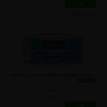
1 boîte = 4.15 €
MIETTES DE THON LISTAO AU NATUREL PAUVRE EN SEL FISH4EVER 160G
3.25€/pc
-
+
1
boîte
3.25
€