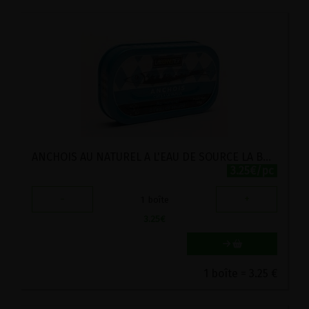
ANCHOIS AU NATUREL A L'EAU DE SOURCE LA BONNE MER 69G
3.25€/pc
-
+
1
boîte
3.25
€
1 boîte = 3.25 €