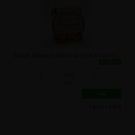
SALADE PIQUANTE MEXICO AU THON ET AUX LEGUMES BIO PAIN DE MER 250G
5.75€/pc
-
+
1
boîte
5.75
€
1 boîte = 5.75 €