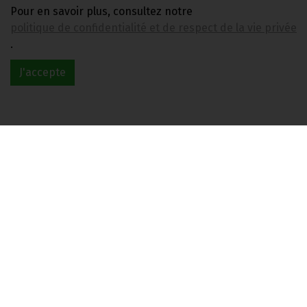
Pour en savoir plus, consultez notre
politique de confidentialité et de respect de la vie privée
.
SARDINES MARINEES AU CITRON-BASILIC SANS HUILE BIO LA BONNE MER 135G
J'accepte
3.45€/pc
-
+
1
boîte
3.45
€
1 boîte = 3.45 €