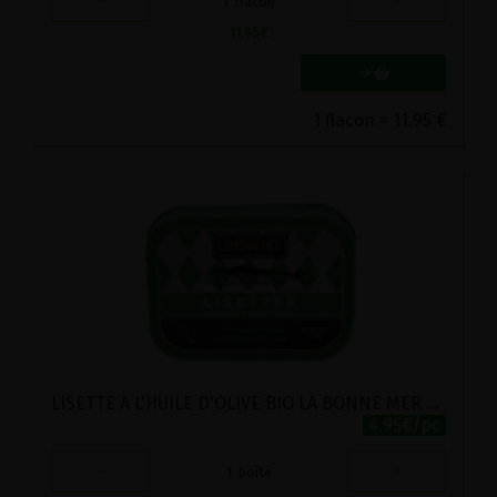
-
+
1
flacon
11.95
€
1 flacon = 11.95 €
LISETTE A L'HUILE D'OLIVE BIO LA BONNE MER 135G
4.95€/pc
-
+
1
boîte