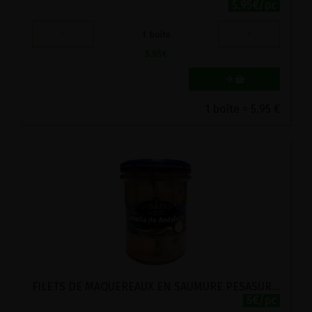
5.95€/pc
-
+
1
boîte
5.95
€
1 boîte = 5.95 €
FILETS DE MAQUEREAUX EN SAUMURE PESASUR 195G
5€/pc