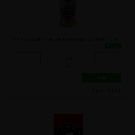
FILETS D'ANCHOIS EN MORCEAUX A L'HUILE D'OLIVE BIO FISH4EVER 160G
8€/pc
-
+
1
pot
8
€
1 pot = 8.00 €