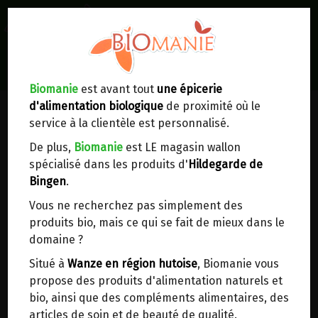
0
Lieux de réception/livraison
Livraison à votre domicile
Biomanie
est avant tout
une épicerie
d'alimentation biologique
de proximité où le
Nous envoyons votre commande à votre
service à la clientèle est personnalisé.
domicile en
Belgique, France, Luxembourg,
Royaume-Uni, Suisse, Pays-Bas, Portugal,
De plus,
Biomanie
est LE magasin wallon
Espagne
. Pour
d'autres pays
, merci de nous
spécialisé dans les produits d'
Hildegarde de
contacter.
Bingen
.
Vous ne recherchez pas simplement des
Choisir ce lieu
produits bio, mais ce qui se fait de mieux dans le
domaine ?
Dans un point d'enlèvement BPost
Situé à
Wanze en région hutoise
, Biomanie vous
propose des produits d'alimentation naturels et
En choisissant un Point d’enlèvement ou un
bio, ainsi que des compléments alimentaires, des
distributeur bbox, vous permettez d’éviter des
articles de soin et de beauté de qualité.