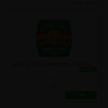
1 boîte = 3.50 €
SALADE DE THON A LA MEXICAINE FISH4EVER 160G
5.45€/pc
-
+
1
pc
5.45
€