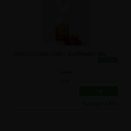
CUBES DE COING CONFIT STADTMUHLE 150G
6.5€/pc
-
+
1
sachet
6.5
€
1 sachet = 6.50 €