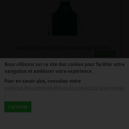
TABLIER "CUISINEZ LE BONHEUR AVEC STE HILDEGARDE"
16.5€/pc
Nous utilisons sur ce site des cookies pour faciliter votre
-
+
1
pc
navigation et améliorer votre expérience.
16.5
€
Pour en savoir plus, consultez notre
politique de confidentialité et de respect de la vie privée
.
J'accepte