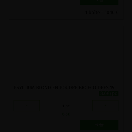
1 boîte = 10.10 €
PSYLLIUM BLOND EN POUDRE BIO ECOIDEES 150G
8.6€/pc
-
+
1
pc
8.6
€