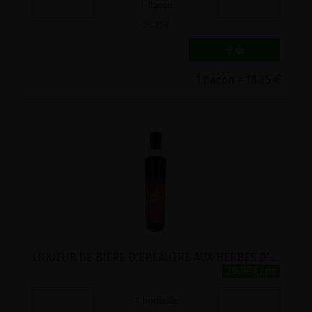
-
+
1
flacon
18.25
€
1 flacon = 18.25 €
LIQUEUR DE BIERE D'EPEAUTRE AUX HERBES D'HILDEGARDE APOSTELBRAU 0.5L
29.95€/pc
-
+
1
bouteille