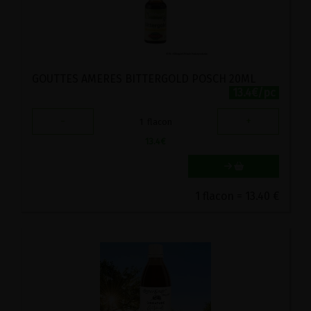
GOUTTES AMERES BITTERGOLD POSCH 20ML
13.4€/pc
-
+
1
flacon
13.4
€
1 flacon = 13.40 €