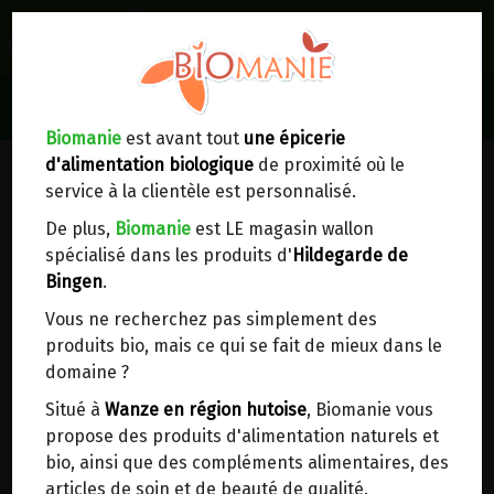
0
Lieux de réception/livraison
Livraison à votre domicile
Biomanie
est avant tout
une épicerie
d'alimentation biologique
de proximité où le
Nous envoyons votre commande à votre
service à la clientèle est personnalisé.
domicile en
Belgique, France, Luxembourg,
Royaume-Uni, Suisse, Pays-Bas, Portugal,
De plus,
Biomanie
est LE magasin wallon
Espagne
. Pour
d'autres pays
, merci de nous
spécialisé dans les produits d'
Hildegarde de
contacter.
Bingen
.
Vous ne recherchez pas simplement des
Choisir ce lieu
produits bio, mais ce qui se fait de mieux dans le
domaine ?
Dans un point d'enlèvement BPost
Situé à
Wanze en région hutoise
, Biomanie vous
propose des produits d'alimentation naturels et
BOUILLON D'OS DE BOEUF
En choisissant un Point d’enlèvement ou un
bio, ainsi que des compléments alimentaires, des
distributeur bbox, vous permettez d’éviter des
CONCENTRE BIO JARMINO 440ML
articles de soin et de beauté de qualité.