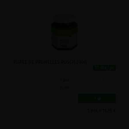
PUREE DE PRUNELLES POSCH 200G
11.35€/pc
-
+
1
pot
11.35
€
1 pot = 11.35 €