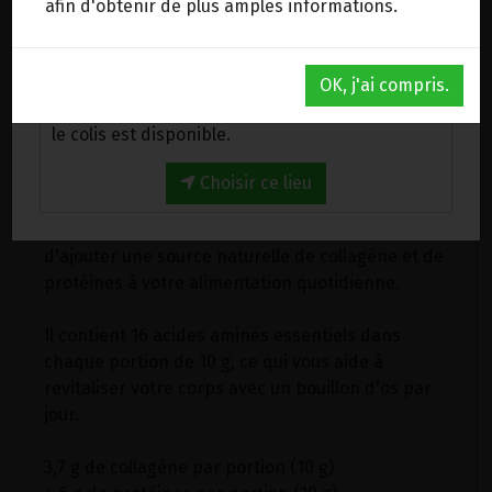
afin d'obtenir de plus amples informations.
l'ajout d'herbes et d'épices.
Au magasin de Wanze (BE)
Non assaisonné, le bouillon a une légère saveur
OK, j'ai compris.
de bœuf qui est facile à dissimuler dans les jus,
Venez chercher votre commande au magasin,
les smoothies, les thés et les sauces, par
le colis est disponible.
exemple. C'est aussi un excellent moyen d'affiner
les repas des enfants.
Choisir ce lieu
Ce bouillon concentré d'os est un moyen parfait
d'ajouter une source naturelle de collagène et de
protéines à votre alimentation quotidienne.
Il contient 16 acides aminés essentiels dans
chaque portion de 10 g, ce qui vous aide à
revitaliser votre corps avec un bouillon d'os par
jour.
3,7 g de collagène par portion (10 g)