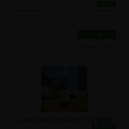
3.8€/pc
-
+
1
paquet
3.8
€
1 paquet = 3.80 €
JUS AMER AUX FRUITS ROUGES BITTERKRAFT BIO GUTSMIEDL 350ML
18.55€/pc