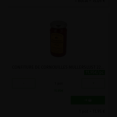
1 Bocal = 15.05 €
CONFITURE DE CORNOUILLES MULLERSLUST 220G
11.95€/pc
-
+
1
pot
11.95
€
1 pot = 11.95 €