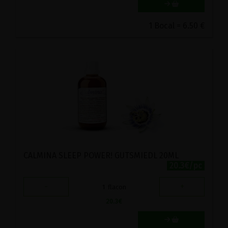
1 Bocal = 6.50 €
CALMINA SLEEP POWER! GUTSMIEDL 20ML
20.3€/pc
-
+
1
flacon
20.3
€