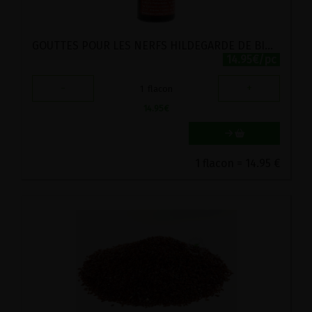
GOUTTES POUR LES NERFS HILDEGARDE DE BINGEN GUTSMIEDL 20ML
14.95€/pc
-
+
1
flacon
14.95
€
1 flacon = 14.95 €