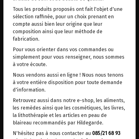
trajets inutiles. En posant ce choix, vous
Tous les produits proposés ont fait l'objet d'une
contribuez à la réduction des émissions de CO₂
Origine : Allemagne.
sélection raffinée, pour un choix prenant en
de 30 % en moyenne. Et grâce au plus grand
compte aussi bien leur origine que leur
réseau de distribution de Belgique, il y a
Un bocal contient 44 portions.
composition ainsi que leur méthode de
toujours une solution près de chez vous.
fabrication.
Venez chercher votre colis dans un point
Ce concentré de bouillon d'os de bœuf biologique
Pour vous orienter dans vos commandes ou
d'enlèvement ou distributeur BBox de BPost :
est idéal pour tous ceux qui veulent fournir à leur
simplement pour vous renseigner, nous sommes
points d'enlèvement ou distributeurs BBox
corps les nutriments - y compris le collagène, les
à votre écoute.
acides aminés, les minéraux - du vrai bouillon
Merci de signaler dans les commentaires, le
Nous vendons aussi en ligne ! Nous nous tenons
d'os de bœuf élevé en pâturage biologique.
point d'enlèvement choisi.
à votre entière disposition pour toute demande
Sinon, vous pouvez envoyer un mail avec le
d'information.
Ce bouillon d'os de bœuf concentré cuit à partir
point d'enlèvement désiré ou bien nous vous
de deux ingrédients seulement, les os de bœuf
Retrouvez aussi dans notre e-shop, les aliments,
recontacterons afin de déterminer ensemble le
élevés en pâturage et le sel gemme. Par
les remèdes ainsi que les cosmétiques, les livres,
lieu de livraison choisi.
conséquent, le concentré est exempt de tout
la lithothérapie et les articles en peau de
allergène et convient également à un protocole
blaireau recommandés par Hildegarde.
auto-immun. Le concentré fournit un bouillon de
N'hésitez pas à nous contacter au
085/21 68 93
Choisir ce lieu
base idéal qui peut être aromatisé à volonté par