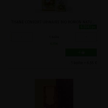
TISANE CONFORT URINAIRE BIO ROMON NATURE 20 SACHETS
6.55€/pc
-
+
1
boîte
6.55
€
1 boîte = 6.55 €