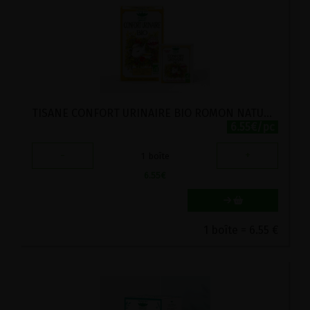
TISANE CONFORT URINAIRE BIO ROMON NATURE 20 SACHETS
6.55€/pc
-
+
1
boîte
6.55
€
1 boîte = 6.55 €