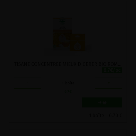
TISANE CONCENTREE MIEUX DIGERER BIO ROMON NATURE 18 SACHETS
6.7€/pc
-
+
1
boîte
6.7
€
1 boîte = 6.70 €