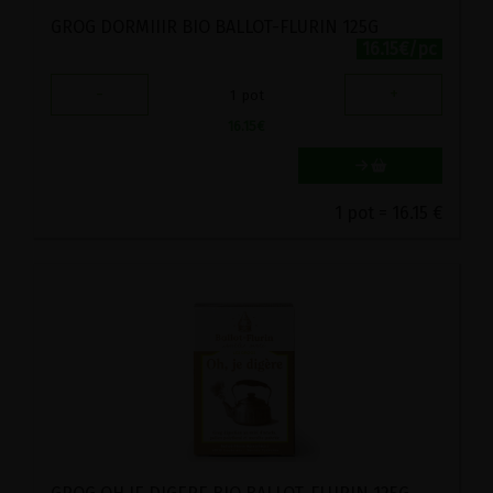
GROG DORMIIIR BIO BALLOT-FLURIN 125G
16.15€/pc
-
+
1
pot
16.15
€
1 pot = 16.15 €