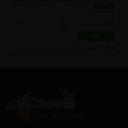
GROG OH JE DIGERE BIO BALLOT-FLURIN 125G
14.9€/pc
-
+
1
pot
14.9
€
1 pot = 14.90 €