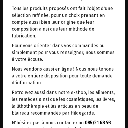
trajets inutiles. En posant ce choix, vous
Tous les produits proposés ont fait l'objet d'une
contribuez à la réduction des émissions de CO₂
ELIXIR DU SUEDOIS
sélection raffinée, pour un choix prenant en
de 30 % en moyenne. Et grâce au plus grand
HERBOLISTIQUE 500ML
compte aussi bien leur origine que leur
réseau de distribution de Belgique, il y a
composition ainsi que leur méthode de
toujours une solution près de chez vous.
fabrication.
Origine : France.
Venez chercher votre colis dans un point
Laboratoire indépendant du Val de Loire
Pour vous orienter dans vos commandes ou
d'enlèvement ou distributeur BBox de BPost :
(Vendée).
simplement pour vous renseigner, nous sommes
points d'enlèvement ou distributeurs BBox
à votre écoute.
Plantes cryobroyées (broyage à froid),
Merci de signaler dans les commentaires, le
Nous vendons aussi en ligne ! Nous nous tenons
Plantes non irradiées,
point d'enlèvement choisi.
à votre entière disposition pour toute demande
Plantes biologiques,
Sinon, vous pouvez envoyer un mail avec le
d'information.
Gélules d’origine végétale.
point d'enlèvement désiré ou bien nous vous
Retrouvez aussi dans notre e-shop, les aliments,
recontacterons afin de déterminer ensemble le
C’est un médecin naturaliste suédois, le docteur
les remèdes ainsi que les cosmétiques, les livres,
lieu de livraison choisi.
Samst, qui a redécouvert la formule de cet ancien
la lithothérapie et les articles en peau de
élixir il y a environ 250 ans. Maria Treben, dans
blaireau recommandés par Hildegarde.
son ouvrage "la santé à la Pharmacie du Bon
N'hésitez pas à nous contacter au
085/21 68 93
Choisir ce lieu
Dieu", décrit les bienfaits de ce fameux élixir.