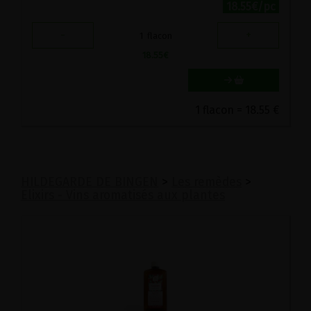
18.55€/pc
-
+
1
flacon
18.55
€
1 flacon = 18.55 €
HILDEGARDE DE BINGEN
>
Les remèdes
>
Elixirs - Vins aromatisés aux plantes