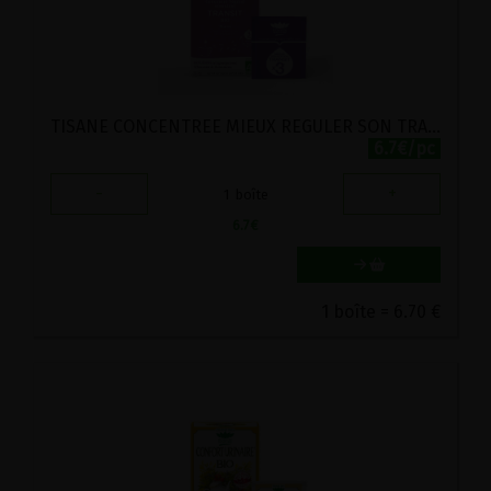
TISANE CONCENTREE MIEUX REGULER SON TRANSIT BIO ROMON NATURE 18 SACHETS
6.7€/pc
-
+
1
boîte
6.7
€
1 boîte = 6.70 €