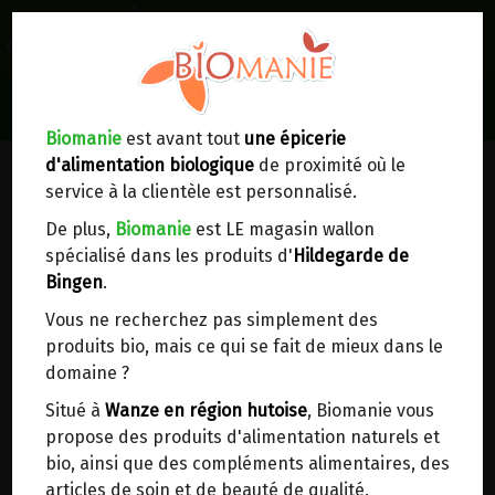
0
Lieux de réception/livraison
Livraison à votre domicile
Biomanie
est avant tout
une épicerie
d'alimentation biologique
de proximité où le
Nous envoyons votre commande à votre
service à la clientèle est personnalisé.
domicile en
Belgique, France, Luxembourg,
Royaume-Uni, Suisse, Pays-Bas, Portugal,
De plus,
Biomanie
est LE magasin wallon
Espagne
. Pour
d'autres pays
, merci de nous
spécialisé dans les produits d'
Hildegarde de
contacter.
Bingen
.
Vous ne recherchez pas simplement des
Choisir ce lieu
produits bio, mais ce qui se fait de mieux dans le
domaine ?
Dans un point d'enlèvement BPost
Situé à
Wanze en région hutoise
, Biomanie vous
propose des produits d'alimentation naturels et
En choisissant un Point d’enlèvement ou un
bio, ainsi que des compléments alimentaires, des
distributeur bbox, vous permettez d’éviter des
articles de soin et de beauté de qualité.