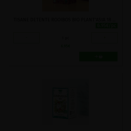
TISANE DETENTE ROOIBOS BIO PLANT'ASIA 18 SACHETS
6.95€/pc
-
+
1
pc
6.95
€