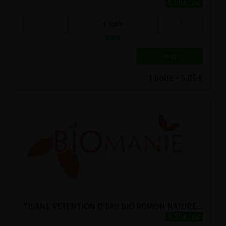
5.05€/pc
-
+
1
boîte
5.05
€
1 boîte = 5.05 €
TISANE RETENTION D'EAU BIO ROMON NATURE 20 SACHETS
6.55€/pc