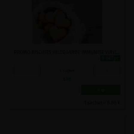
PROMO BISCUITS HILDEGARDE IMMUNITE VIRITA 100G
6.8€/pc
-
+
1
sachet
6.8
€
1 sachet = 6.80 €