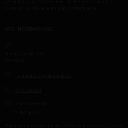
Les images présentées pour illustrer les produits en
vente sur ce site ne sont pas contractuelles.
NOS INFORMATIONS
Rue Joseph Wauters 7
4520 Wanze
commandes@biomanie.be
+3285216893
BE0733.949.609
Callet Aude
Politique de confidentialité et de respect de la vie privée