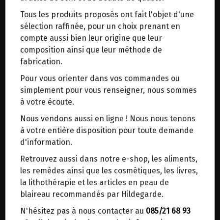
trajets inutiles. En posant ce choix, vous
Tous les produits proposés ont fait l'objet d'une
contribuez à la réduction des émissions de CO₂
Origine : Allemagne.
sélection raffinée, pour un choix prenant en
de 30 % en moyenne. Et grâce au plus grand
Variétés : Oberkulmer et Frankencorn.
compte aussi bien leur origine que leur
réseau de distribution de Belgique, il y a
composition ainsi que leur méthode de
toujours une solution près de chez vous.
Un incontournable de la période de Noël!
fabrication.
Venez chercher votre colis dans un point
Pour vous orienter dans vos commandes ou
d'enlèvement ou distributeur BBox de BPost :
Ingrédients:
simplement pour vous renseigner, nous sommes
Farine d’épeautre / sucre de canne brut / beurre
points d'enlèvement ou distributeurs BBox
à votre écoute.
/ lait entier / œuf entier / épices spéculoos /
Merci de signaler dans les commentaires, le
poudre à lever : acide tartrique / sel de roche
Nous vendons aussi en ligne ! Nous nous tenons
point d'enlèvement choisi.
à votre entière disposition pour toute demande
7.85€/pc
Sinon, vous pouvez envoyer un mail avec le
d'information.
point d'enlèvement désiré ou bien nous vous
Ce produit est indisponible pour le moment.
Retrouvez aussi dans notre e-shop, les aliments,
recontacterons afin de déterminer ensemble le
les remèdes ainsi que les cosmétiques, les livres,
lieu de livraison choisi.
la lithothérapie et les articles en peau de
blaireau recommandés par Hildegarde.
N'hésitez pas à nous contacter au
085/21 68 93
Choisir ce lieu
DANS LA MÊME CATÉGORIE ...