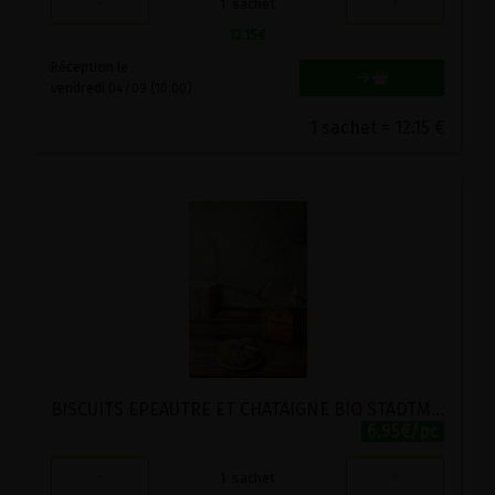
-
+
1
sachet
12.15
€
Réception le
vendredi 04/09 (10:00)
1 sachet = 12.15 €
BISCUITS EPEAUTRE ET CHATAIGNE BIO STADTMUHLE 150G
6.95€/pc
-
+
1
sachet