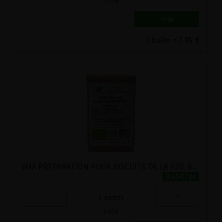
7.95
€
1 boîte = 7.95 €
MIX PREPARATION POUR BISCUITS DE LA JOIE BIO VIRIDITAS 500G
9.45€/pc
-
+
1
sachet
9.45
€