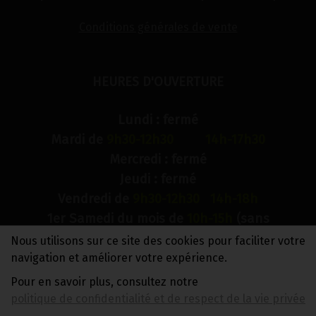
Conditions générales de vente
HEURES D'OUVERTURE
Lundi : fermé
Mardi de
9h30-12h30 14h-17h30
Mercredi : fermé
Jeudi : fermé
Vendredi de
9h30-12h30 14h-18h
1er Samedi du mois de
10h-15h
(sans
interruption)
Nous utilisons sur ce site des cookies pour faciliter votre
Dimanche : fermé
navigation et améliorer votre expérience.
Pour en savoir plus, consultez notre
N° de compte bancaire : BE88 0018 9900 2241
politique de confidentialité et de respect de la vie privée
TVA BE0733 949 609
.