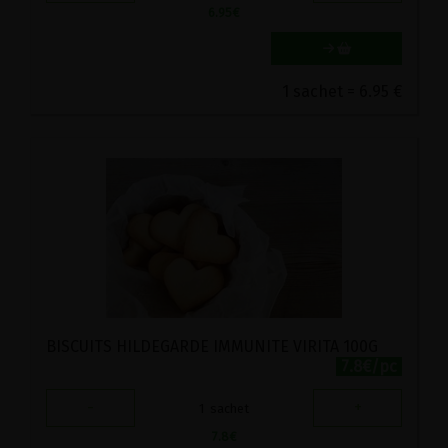
6.95
€
1 sachet = 6.95 €
BISCUITS HILDEGARDE IMMUNITE VIRITA 100G
7.8€/pc
-
+
1
sachet
7.8
€