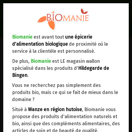
0
Lieux de réception/livraison
Livraison à votre domicile
Biomanie
est avant tout
une épicerie
d'alimentation biologique
de proximité où le
Nous envoyons votre commande à votre
service à la clientèle est personnalisé.
domicile en
Belgique, France, Luxembourg,
Royaume-Uni, Suisse, Pays-Bas, Portugal,
De plus,
Biomanie
est LE magasin wallon
Espagne
. Pour
d'autres pays
, merci de nous
spécialisé dans les produits d'
Hildegarde de
contacter.
Bingen
.
Vous ne recherchez pas simplement des
Choisir ce lieu
produits bio, mais ce qui se fait de mieux dans le
domaine ?
Dans un point d'enlèvement BPost
Situé à
Wanze en région hutoise
, Biomanie vous
propose des produits d'alimentation naturels et
SPECULOOS A L'EPEAUTRE LABEL
En choisissant un Point d’enlèvement ou un
bio, ainsi que des compléments alimentaires, des
distributeur bbox, vous permettez d’éviter des
HERTZKA STADTMUHLE 150G
articles de soin et de beauté de qualité.