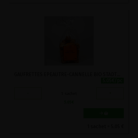
GAUFRETTES EPEAUTRE-CANNELLE BIO STADTMUHLE 100G
5.05€/pc
-
+
1
sachet
5.05
€
1 sachet = 5.05 €