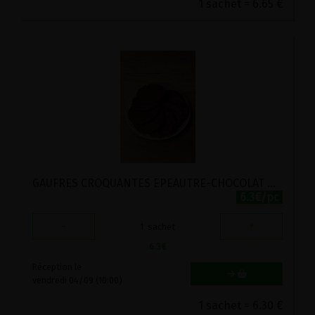
1 sachet = 6.65 €
GAUFRES CROQUANTES EPEAUTRE-CHOCOLAT NOIR 73% STADTMUHLE 200G
6.3€/pc
-
+
1
sachet
6.3
€
Réception le
vendredi 04/09 (10:00)
1 sachet = 6.30 €