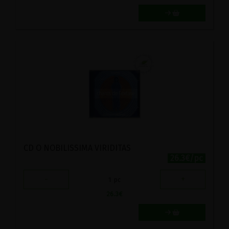
CD O NOBILISSIMA VIRIDITAS
26.3€/pc
-
+
1
pc
26.3
€