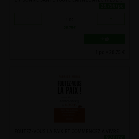
28.75€/pc
-
+
1
pc
28.75
€
1 pc = 28.75 €
FOUTEZ-VOUS LA PAIX ET COMMENCEZ A VIVRE
9.2€/pc