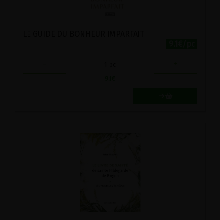
LE GUIDE DU BONHEUR IMPARFAIT
9.1€/pc
-
+
1
pc
9.1
€