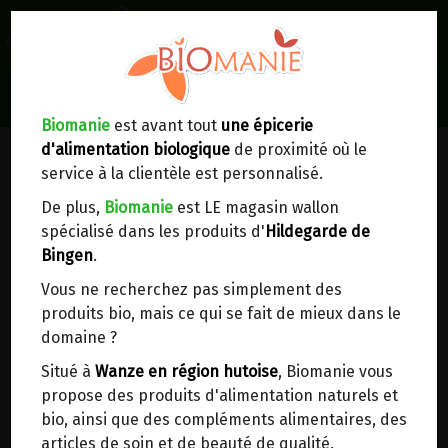
0
Lieux de réception/livraison
Livraison à votre domicile
Biomanie
est avant tout
une épicerie
d'alimentation biologique
de proximité où le
Nous envoyons votre commande à votre
service à la clientèle est personnalisé.
domicile en
Belgique, France, Luxembourg,
Royaume-Uni, Suisse, Pays-Bas, Portugal,
De plus,
Biomanie
est LE magasin wallon
Espagne
. Pour
d'autres pays
, merci de nous
spécialisé dans les produits d'
Hildegarde de
contacter.
Bingen
.
Vous ne recherchez pas simplement des
Choisir ce lieu
produits bio, mais ce qui se fait de mieux dans le
domaine ?
Dans un point d'enlèvement BPost
Situé à
Wanze en région hutoise
, Biomanie vous
propose des produits d'alimentation naturels et
En choisissant un Point d’enlèvement ou un
bio, ainsi que des compléments alimentaires, des
distributeur bbox, vous permettez d’éviter des
articles de soin et de beauté de qualité.