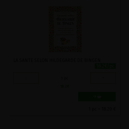
LA SANTE SELON HILDEGARDE DE BINGEN
18.2€/pc
-
+
1
pc
18.2
€
1 pc = 18.20 €