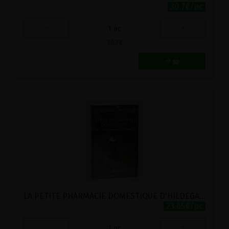
30.7€/pc
-
+
1
pc
30.7
€
LA PETITE PHARMACIE DOMESTIQUE D'HILDEGARDE DE BINGEN
23.65€/pc
-
+
1
pc