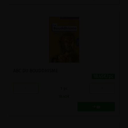
ABC DU BOUDDHISME
18.45€/pc
-
+
1
pc
18.45
€