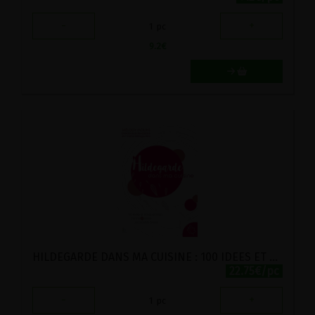
-
+
1
pc
9.2
€
HILDEGARDE DANS MA CUISINE : 100 IDEES ET FICHES RECETTES
22.75€/pc
-
+
1
pc