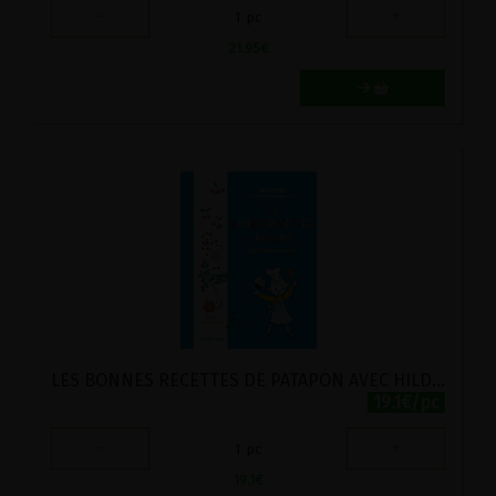
-
+
1
pc
21.95
€
LES BONNES RECETTES DE PATAPON AVEC HILDEGARDE DE BINGEN
19.1€/pc
-
+
1
pc
19.1
€