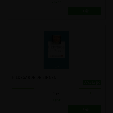
22.75
€
HILDEGARDE DE BINGEN
7.95€/pc
-
+
1
pc
7.95
€