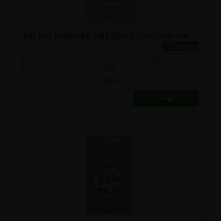
BYE BYE MIGRAINE! UNE SEULE SOLUTION POUR GUERIR : COMPRENDRE
12.5€/pc
-
+
1
pc
12.5
€