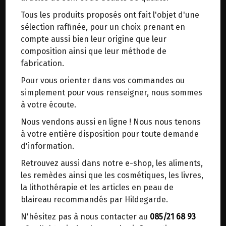
trajets inutiles. En posant ce choix, vous
Tous les produits proposés ont fait l'objet d'une
contribuez à la réduction des émissions de CO₂
LES MERITES DE LA VIE
sélection raffinée, pour un choix prenant en
de 30 % en moyenne. Et grâce au plus grand
compte aussi bien leur origine que leur
réseau de distribution de Belgique, il y a
Auteur : Hildegarde de Bingen.
composition ainsi que leur méthode de
toujours une solution près de chez vous.
Date de parution : 06/2014.
fabrication.
Venez chercher votre colis dans un point
Pour vous orienter dans vos commandes ou
d'enlèvement ou distributeur BBox de BPost :
Une description des "vices" de l'âme qui mettent
simplement pour vous renseigner, nous sommes
points d'enlèvement ou distributeurs BBox
en danger la vie éternelle.
à votre écoute.
Merci de signaler dans les commentaires, le
24.45€/pc
Nous vendons aussi en ligne ! Nous nous tenons
point d'enlèvement choisi.
à votre entière disposition pour toute demande
-
+
1
pc
Sinon, vous pouvez envoyer un mail avec le
d'information.
24.45
€
point d'enlèvement désiré ou bien nous vous
Retrouvez aussi dans notre e-shop, les aliments,
recontacterons afin de déterminer ensemble le
les remèdes ainsi que les cosmétiques, les livres,
lieu de livraison choisi.
la lithothérapie et les articles en peau de
blaireau recommandés par Hildegarde.
N'hésitez pas à nous contacter au
085/21 68 93
Choisir ce lieu