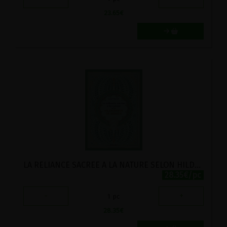
23.65
€
LA RELIANCE SACREE A LA NATURE SELON HILDEGARDE DE BINGEN
28.35€/pc
-
+
1
pc
28.35
€