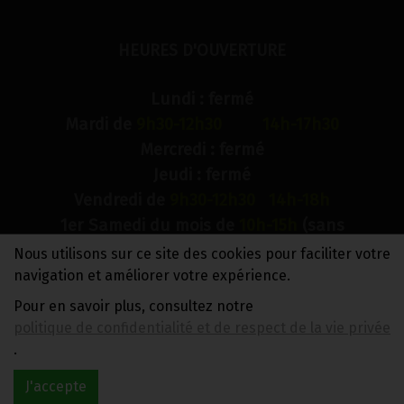
HEURES D'OUVERTURE
Lundi : fermé
Mardi de
9h30-12h30 14h-17h30
Mercredi : fermé
Jeudi : fermé
Vendredi de
9h30-12h30 14h-18h
1er Samedi du mois de
10h-15h
(sans
interruption)
Nous utilisons sur ce site des cookies pour faciliter votre
Dimanche : fermé
navigation et améliorer votre expérience.
Pour en savoir plus, consultez notre
N° de compte bancaire : BE88 0018 9900 2241
politique de confidentialité et de respect de la vie privée
TVA BE0733 949 609
.
J'accepte