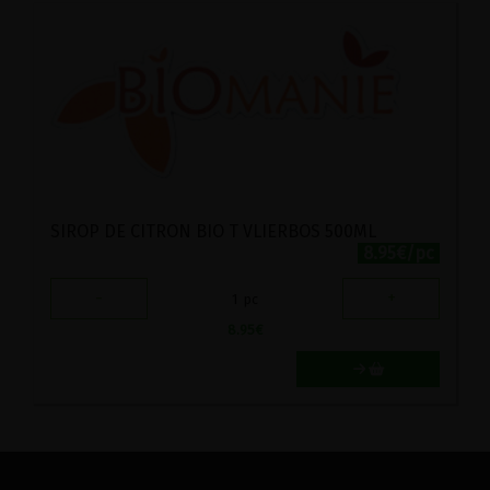
SIROP DE CITRON BIO T VLIERBOS 500ML
8.95€/pc
-
+
1
pc
8.95
€