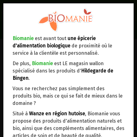
0
Lieux de réception/livraison
Livraison à votre domicile
Biomanie
est avant tout
une épicerie
d'alimentation biologique
de proximité où le
Nous envoyons votre commande à votre
service à la clientèle est personnalisé.
domicile en
Belgique, France, Luxembourg,
Royaume-Uni, Suisse, Pays-Bas, Portugal,
De plus,
Biomanie
est LE magasin wallon
Espagne
. Pour
d'autres pays
, merci de nous
spécialisé dans les produits d'
Hildegarde de
contacter.
Bingen
.
Vous ne recherchez pas simplement des
Choisir ce lieu
produits bio, mais ce qui se fait de mieux dans le
domaine ?
Dans un point d'enlèvement BPost
Situé à
Wanze en région hutoise
, Biomanie vous
propose des produits d'alimentation naturels et
SIROP DE FRUITS D'ETE SANS
En choisissant un Point d’enlèvement ou un
bio, ainsi que des compléments alimentaires, des
distributeur bbox, vous permettez d’éviter des
SUCRE DIXAP 500ML
articles de soin et de beauté de qualité.