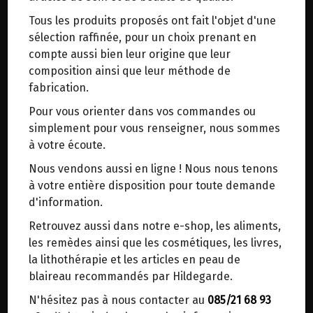
trajets inutiles. En posant ce choix, vous
Tous les produits proposés ont fait l'objet d'une
contribuez à la réduction des émissions de CO₂
Origine : Pays-Bas.
sélection raffinée, pour un choix prenant en
de 30 % en moyenne. Et grâce au plus grand
compte aussi bien leur origine que leur
réseau de distribution de Belgique, il y a
Dixap, c'est du fruit et rien d'autre.
composition ainsi que leur méthode de
toujours une solution près de chez vous.
Ne contient pas de sucres ajoutés ni
fabrication.
Venez chercher votre colis dans un point
conservateurs et ni colorants artificiels.
Pour vous orienter dans vos commandes ou
d'enlèvement ou distributeur BBox de BPost :
L'original depuis 1949.
simplement pour vous renseigner, nous sommes
points d'enlèvement ou distributeurs BBox
à votre écoute.
Dixap fruits d'été : Pomme, cerise, fraise,
Merci de signaler dans les commentaires, le
framboise, aronia, cassis et rien d'autre.
Nous vendons aussi en ligne ! Nous nous tenons
point d'enlèvement choisi.
à votre entière disposition pour toute demande
Sinon, vous pouvez envoyer un mail avec le
Coup de coeur pour petits et grands.
d'information.
point d'enlèvement désiré ou bien nous vous
Retrouvez aussi dans notre e-shop, les aliments,
recontacterons afin de déterminer ensemble le
Avec quelques gouttes de dixap vous donnez à
les remèdes ainsi que les cosmétiques, les livres,
lieu de livraison choisi.
votre eau un goût délicieux.
la lithothérapie et les articles en peau de
blaireau recommandés par Hildegarde.
Convient aux enfants à partir de 6 mois.
N'hésitez pas à nous contacter au
085/21 68 93
Choisir ce lieu