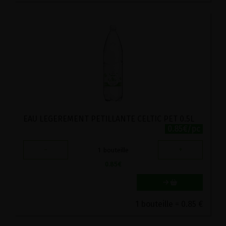
EAU LEGEREMENT PETILLANTE CELTIC PET 0.5L
0.85€/pc
-
+
1
bouteille
0.85
€
1 bouteille = 0.85 €