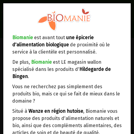
0
Lieux de réception/livraison
Livraison à votre domicile
Biomanie
est avant tout
une épicerie
d'alimentation biologique
de proximité où le
Nous envoyons votre commande à votre
service à la clientèle est personnalisé.
domicile en
Belgique, France, Luxembourg,
Royaume-Uni, Suisse, Pays-Bas, Portugal,
De plus,
Biomanie
est LE magasin wallon
Espagne
. Pour
d'autres pays
, merci de nous
spécialisé dans les produits d'
Hildegarde de
contacter.
Bingen
.
Vous ne recherchez pas simplement des
Choisir ce lieu
produits bio, mais ce qui se fait de mieux dans le
domaine ?
Dans un point d'enlèvement BPost
Situé à
Wanze en région hutoise
, Biomanie vous
propose des produits d'alimentation naturels et
En choisissant un Point d’enlèvement ou un
bio, ainsi que des compléments alimentaires, des
distributeur bbox, vous permettez d’éviter des
articles de soin et de beauté de qualité.