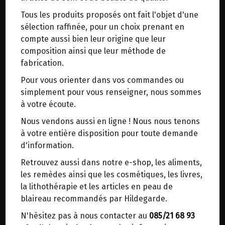
trajets inutiles. En posant ce choix, vous
Tous les produits proposés ont fait l'objet d'une
contribuez à la réduction des émissions de CO₂
EAU MINERALE NATURELLE PLATE
sélection raffinée, pour un choix prenant en
de 30 % en moyenne. Et grâce au plus grand
LAURETANA 1.5L
compte aussi bien leur origine que leur
réseau de distribution de Belgique, il y a
composition ainsi que leur méthode de
toujours une solution près de chez vous.
fabrication.
Origine: Italie.
Venez chercher votre colis dans un point
Pour vous orienter dans vos commandes ou
d'enlèvement ou distributeur BBox de BPost :
Très faiblement minéralisée. L'eau la plus légère
simplement pour vous renseigner, nous sommes
points d'enlèvement ou distributeurs BBox
d'Europe.
à votre écoute.
Merci de signaler dans les commentaires, le
Nous vendons aussi en ligne ! Nous nous tenons
Résidu à sec : 14%.
point d'enlèvement choisi.
à votre entière disposition pour toute demande
Sinon, vous pouvez envoyer un mail avec le
d'information.
1.6€/pc
point d'enlèvement désiré ou bien nous vous
Retrouvez aussi dans notre e-shop, les aliments,
recontacterons afin de déterminer ensemble le
-
+
les remèdes ainsi que les cosmétiques, les livres,
1
bouteille
lieu de livraison choisi.
la lithothérapie et les articles en peau de
1.6
€
blaireau recommandés par Hildegarde.
N'hésitez pas à nous contacter au
085/21 68 93
Choisir ce lieu