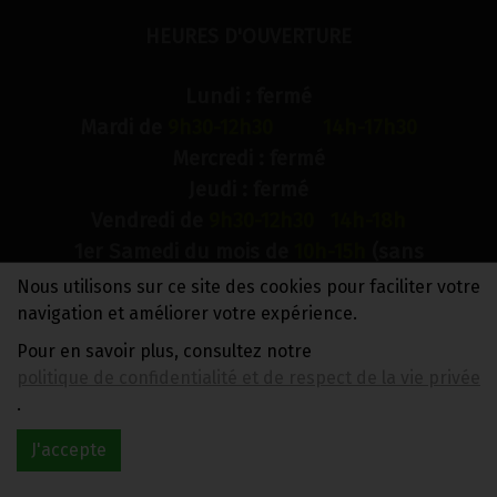
HEURES D'OUVERTURE
Lundi : fermé
Mardi de
9h30-12h30 14h-17h30
Mercredi : fermé
Jeudi : fermé
Vendredi de
9h30-12h30 14h-18h
1er Samedi du mois de
10h-15h
(sans
interruption)
Nous utilisons sur ce site des cookies pour faciliter votre
Dimanche : fermé
navigation et améliorer votre expérience.
Pour en savoir plus, consultez notre
N° de compte bancaire : BE88 0018 9900 2241
politique de confidentialité et de respect de la vie privée
TVA BE0733 949 609
.
J'accepte