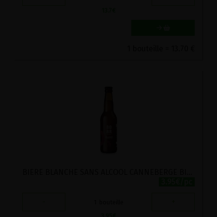
13.7
€
1 bouteille = 13.70 €
BIERE BLANCHE SANS ALCOOL CANNEBERGE BIO BIOBIR 33CL
3.95€/pc
-
+
1
bouteille
3.95
€