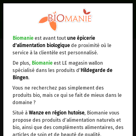
0
Lieux de réception/livraison
Livraison à votre domicile
Biomanie
est avant tout
une épicerie
d'alimentation biologique
de proximité où le
Nous envoyons votre commande à votre
service à la clientèle est personnalisé.
domicile en
Belgique, France, Luxembourg,
Royaume-Uni, Suisse, Pays-Bas, Portugal,
De plus,
Biomanie
est LE magasin wallon
Espagne
. Pour
d'autres pays
, merci de nous
spécialisé dans les produits d'
Hildegarde de
contacter.
Bingen
.
Vous ne recherchez pas simplement des
Choisir ce lieu
produits bio, mais ce qui se fait de mieux dans le
domaine ?
Dans un point d'enlèvement BPost
Situé à
Wanze en région hutoise
, Biomanie vous
propose des produits d'alimentation naturels et
HACHE BOEUF/PORC BIO 500G
En choisissant un Point d’enlèvement ou un
bio, ainsi que des compléments alimentaires, des
distributeur bbox, vous permettez d’éviter des
articles de soin et de beauté de qualité.