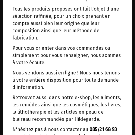
trajets inutiles. En posant ce choix, vous
Origine : Belgique.
Tous les produits proposés ont fait l'objet d'une
contribuez à la réduction des émissions de CO₂
L'origine exacte de la viande peut être retracée
sélection raffinée, pour un choix prenant en
de 30 % en moyenne. Et grâce au plus grand
grâce à un QR code figurant sur chaque
compte aussi bien leur origine que leur
réseau de distribution de Belgique, il y a
emballage.
composition ainsi que leur méthode de
toujours une solution près de chez vous.
fabrication.
Venez chercher votre colis dans un point
Viande biologique de qualité exceptionnelle issue
Pour vous orienter dans vos commandes ou
d'enlèvement ou distributeur BBox de BPost :
d'exploitations familiales belges qui se transmet
simplement pour vous renseigner, nous sommes
de génération en génération.
points d'enlèvement ou distributeurs BBox
à votre écoute.
Merci de signaler dans les commentaires, le
Les animaux des agriculteurs belges ont le temps
Nous vendons aussi en ligne ! Nous nous tenons
point d'enlèvement choisi.
de grandir, peuvent sortir librement, mangent
à votre entière disposition pour toute demande
des aliments biologiques nutritifs et trouvent
Sinon, vous pouvez envoyer un mail avec le
d'information.
refuge dans une étable spacieuse et ensoleillée.
point d'enlèvement désiré ou bien nous vous
Retrouvez aussi dans notre e-shop, les aliments,
recontacterons afin de déterminer ensemble le
les remèdes ainsi que les cosmétiques, les livres,
L'éleveur privilégie les races robustes qui ne
lieu de livraison choisi.
la lithothérapie et les articles en peau de
tombent pas facilement malades, afin de limiter
blaireau recommandés par Hildegarde.
aux maximum le recours aux médicaments.
Le délicieux morceau de viande dans votre
N'hésitez pas à nous contacter au
085/21 68 93
Choisir ce lieu