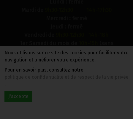
Lundi : fermé
Mardi de
9h30-12h30 14h-17h30
Mercredi : fermé
Jeudi : fermé
Vendredi de
9h30-12h30 14h-18h
1er Samedi du mois de
10h-15h
(sans
interruption)
Nous utilisons sur ce site des cookies pour faciliter votre
Dimanche : fermé
navigation et améliorer votre expérience.
Pour en savoir plus, consultez notre
N° de compte bancaire : BE88 0018 9900 2241
politique de confidentialité et de respect de la vie privée
TVA BE0733 949 609
.
J'accepte
Réalisé avec
par
MonSiteAMoi