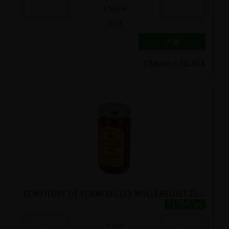
-
+
1
flacon
20.3
€
1 flacon = 20.30 €
CONFITURE DE CORNOUILLES MULLERSLUST 220G
11.95€/pc
-
+
1
pot