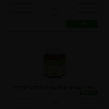
-
+
1
pc
8.6
€
PUREE DE NEFLES SAUVAGES AUX POMMES POSCH 200G
13.9€/pc
-
+
1
pot