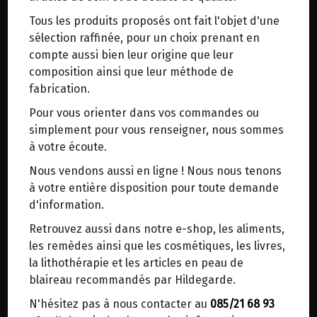
trajets inutiles. En posant ce choix, vous
Tous les produits proposés ont fait l'objet d'une
contribuez à la réduction des émissions de CO₂
CONFITURE DE CHATAIGNE-
sélection raffinée, pour un choix prenant en
de 30 % en moyenne. Et grâce au plus grand
ORANGE BIO VERFEUILLE 360G
compte aussi bien leur origine que leur
réseau de distribution de Belgique, il y a
composition ainsi que leur méthode de
toujours une solution près de chez vous.
fabrication.
Origine : France (Cévennes).
Venez chercher votre colis dans un point
Fabrication artisanale.
Pour vous orienter dans vos commandes ou
d'enlèvement ou distributeur BBox de BPost :
simplement pour vous renseigner, nous sommes
points d'enlèvement ou distributeurs BBox
Verfeuille sélectionne les fruits issus des
à votre écoute.
meilleures variétés de ses vergers traditionnels,
Merci de signaler dans les commentaires, le
Nous vendons aussi en ligne ! Nous nous tenons
vous garantissant authenticité et qualité.
point d'enlèvement choisi.
à votre entière disposition pour toute demande
Sinon, vous pouvez envoyer un mail avec le
d'information.
Ingrédients : Châtaignes des Cévennes Bio 58%,
point d'enlèvement désiré ou bien nous vous
sucre de canne Bio, zeste d'orange* 3%
Retrouvez aussi dans notre e-shop, les aliments,
recontacterons afin de déterminer ensemble le
les remèdes ainsi que les cosmétiques, les livres,
lieu de livraison choisi.
la lithothérapie et les articles en peau de
15.05€/pc
blaireau recommandés par Hildegarde.
-
+
1
Bocal
N'hésitez pas à nous contacter au
085/21 68 93
Choisir ce lieu
15.05
€