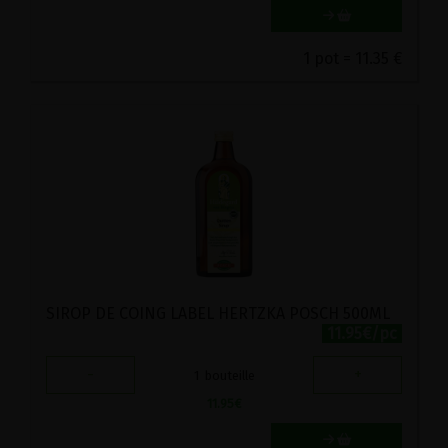
1 pot = 11.35 €
SIROP DE COING LABEL HERTZKA POSCH 500ML
11.95€/pc
-
+
1
bouteille
11.95
€