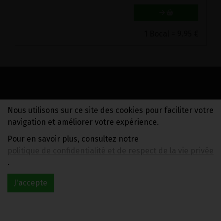
1 Bocal = 9.95 €
Nous utilisons sur ce site des cookies pour faciliter votre
navigation et améliorer votre expérience.
Pour en savoir plus, consultez notre
politique de confidentialité et de respect de la vie privée
.
INFORMATIONS ALLERGÈNES
J'accepte
Tous nos produits sont susceptibles de contenir des
allergènes. Si vous souhaitez avoir de plus amples