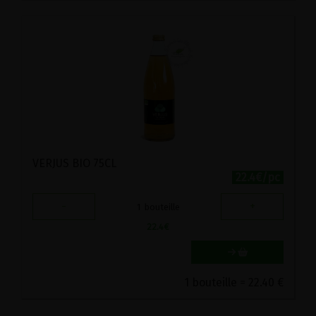
VERJUS BIO 75CL
22.4€/pc
-
+
1
bouteille
22.4
€
1 bouteille = 22.40 €