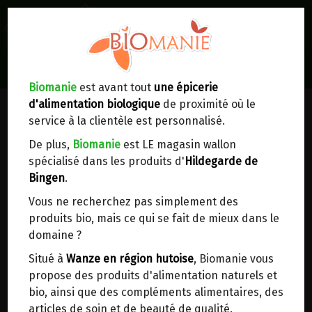
0
Lieux de réception/livraison
Livraison à votre domicile
Biomanie
est avant tout
une épicerie
d'alimentation biologique
de proximité où le
Nous envoyons votre commande à votre
service à la clientèle est personnalisé.
domicile en
Belgique, France, Luxembourg,
Royaume-Uni, Suisse, Pays-Bas, Portugal,
De plus,
Biomanie
est LE magasin wallon
Espagne
. Pour
d'autres pays
, merci de nous
spécialisé dans les produits d'
Hildegarde de
contacter.
Bingen
.
Vous ne recherchez pas simplement des
Choisir ce lieu
produits bio, mais ce qui se fait de mieux dans le
domaine ?
Dans un point d'enlèvement BPost
Situé à
Wanze en région hutoise
, Biomanie vous
propose des produits d'alimentation naturels et
En choisissant un Point d’enlèvement ou un
bio, ainsi que des compléments alimentaires, des
distributeur bbox, vous permettez d’éviter des
articles de soin et de beauté de qualité.