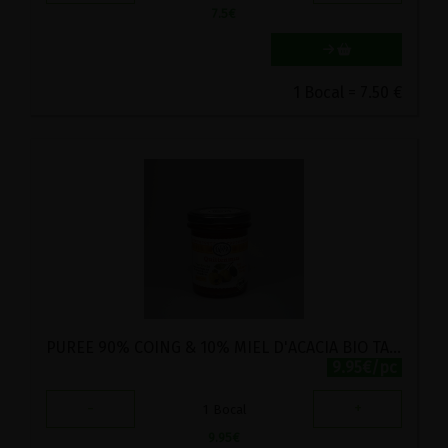
7.5
€
1 Bocal = 7.50 €
PUREE 90% COING & 10% MIEL D'ACACIA BIO TARPA 250G
9.95€/pc
-
+
1
Bocal
9.95
€