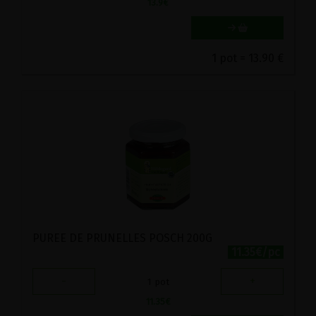
13.9
€
1 pot = 13.90 €
PUREE DE PRUNELLES POSCH 200G
11.35€/pc
-
+
1
pot
11.35
€