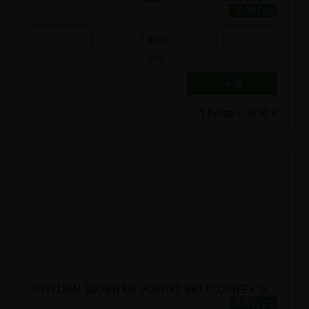
10.1€/pc
-
+
1
boîte
10.1
€
1 boîte = 10.10 €
PSYLLIUM BLOND EN POUDRE BIO ECOIDEES 150G
8.6€/pc