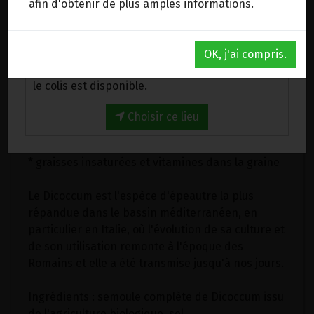
afin d'obtenir de plus amples informations.
plus grande teneur en sels minéraux, à la
présence d'une couche aleuronique plus épaisse,
Au magasin de Wanze (BE)
à la richesse en bêta-glucanes.
OK, j'ai compris.
Venez chercher votre commande au magasin,
Caractéristiques alimentaires de base:
le colis est disponible.
* teneur élevée en amidon;
Choisir ce lieu
* faible teneur en protéines (gluten) ;
* bonne source de fibres;
* graisses insaturées et vitamines dans la graine
Le Dicoccum est l'espèce d'épeautre la plus
répandue dans le bassin méditerranéen, en
particulier en Italie, où l'évolution de sa culture et
de son utilisation remonte à l'époque des
Romains et elle a été transmise jusqu'à nos jours.
Ingrédients : semoule complète de Dicoccum issu
de l'agriculture biologique, sel.