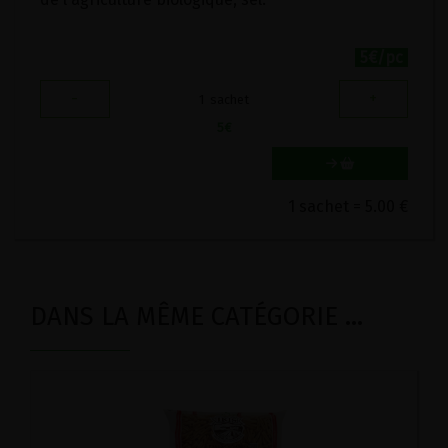
5€/pc
-
+
1
sachet
5
€
1 sachet = 5.00 €
DANS LA MÊME CATÉGORIE ...