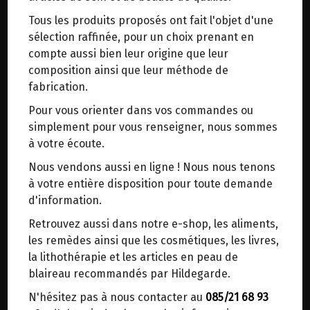
trajets inutiles. En posant ce choix, vous
Tous les produits proposés ont fait l'objet d'une
contribuez à la réduction des émissions de CO₂
CASERECCE AMIDONNIER COMPLET
sélection raffinée, pour un choix prenant en
de 30 % en moyenne. Et grâce au plus grand
BIO PROMETEO 500G
compte aussi bien leur origine que leur
réseau de distribution de Belgique, il y a
composition ainsi que leur méthode de
toujours une solution près de chez vous.
fabrication.
Origine : Italie.
Venez chercher votre colis dans un point
Produit artisanal.
Pour vous orienter dans vos commandes ou
d'enlèvement ou distributeur BBox de BPost :
simplement pour vous renseigner, nous sommes
points d'enlèvement ou distributeurs BBox
La semoule utilisée pour la fabrication des pâtes
à votre écoute.
est moulue à la coopérative avec leur moulin en
Merci de signaler dans les commentaires, le
Nous vendons aussi en ligne ! Nous nous tenons
pierre naturelle, qui préserve toutes les valeurs
point d'enlèvement choisi.
à votre entière disposition pour toute demande
nutritionnelles du grain.
Sinon, vous pouvez envoyer un mail avec le
d'information.
point d'enlèvement désiré ou bien nous vous
Les pâtes Casarecce sont préparées avec de la
Retrouvez aussi dans notre e-shop, les aliments,
recontacterons afin de déterminer ensemble le
semoule d'amidonnier complète.
les remèdes ainsi que les cosmétiques, les livres,
lieu de livraison choisi.
la lithothérapie et les articles en peau de
L'amidonnier Dicoccum (ou Emmer) est une
blaireau recommandés par Hildegarde.
céréale très ancienne qui se distingue du blé par
N'hésitez pas à nous contacter au
085/21 68 93
Choisir ce lieu
certaines caractéristiques particulières liées à la