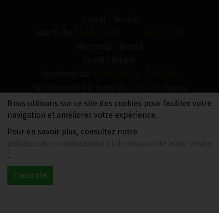
Lundi : fermé
Mardi de
9h30-12h30 14h-17h30
Mercredi : fermé
Jeudi : fermé
Vendredi de
9h30-12h30 14h-18h
1er Samedi du mois de
10h-15h
(sans
interruption)
Nous utilisons sur ce site des cookies pour faciliter votre
Dimanche : fermé
navigation et améliorer votre expérience.
Pour en savoir plus, consultez notre
N° de compte bancaire : BE88 0018 9900 2241
politique de confidentialité et de respect de la vie privée
TVA BE0733 949 609
.
J'accepte
Réalisé avec
par
MonSiteAMoi