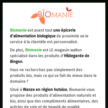
0
Lieux de réception/livraison
Livraison à votre domicile
Biomanie
est avant tout
une épicerie
d'alimentation biologique
de proximité où le
Nous envoyons votre commande à votre
service à la clientèle est personnalisé.
domicile en
Belgique, France, Luxembourg,
Royaume-Uni, Suisse, Pays-Bas, Portugal,
De plus,
Biomanie
est LE magasin wallon
Espagne
. Pour
d'autres pays
, merci de nous
spécialisé dans les produits d'
Hildegarde de
contacter.
Bingen
.
Vous ne recherchez pas simplement des
Choisir ce lieu
produits bio, mais ce qui se fait de mieux dans le
domaine ?
Dans un point d'enlèvement BPost
Situé à
Wanze en région hutoise
, Biomanie vous
propose des produits d'alimentation naturels et
En choisissant un Point d’enlèvement ou un
bio, ainsi que des compléments alimentaires, des
distributeur bbox, vous permettez d’éviter des
articles de soin et de beauté de qualité.