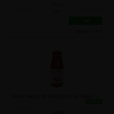
-
+
1
Bocal
4.95
€
1 Bocal = 4.95 €
PUREE TAMISEE DE TOMATES BIO LA TERRA E IL CIELO 700G
3.4€/pc
-
+
1
bouteille