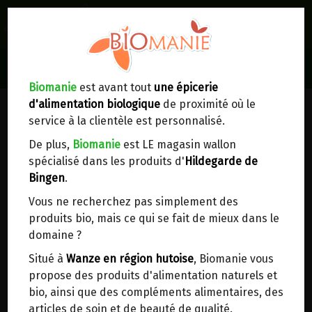
0
Lieux de réception/livraison
Livraison à votre domicile
Biomanie
est avant tout
une épicerie
d'alimentation biologique
de proximité où le
Nous envoyons votre commande à votre
service à la clientèle est personnalisé.
domicile en
Belgique, France, Luxembourg,
Royaume-Uni, Suisse, Pays-Bas, Portugal,
De plus,
Biomanie
est LE magasin wallon
Espagne
. Pour
d'autres pays
, merci de nous
spécialisé dans les produits d'
Hildegarde de
contacter.
Bingen
.
Vous ne recherchez pas simplement des
Choisir ce lieu
produits bio, mais ce qui se fait de mieux dans le
domaine ?
Dans un point d'enlèvement BPost
Situé à
Wanze en région hutoise
, Biomanie vous
propose des produits d'alimentation naturels et
TOMATES PELEES NATURES BIO
En choisissant un Point d’enlèvement ou un
bio, ainsi que des compléments alimentaires, des
distributeur bbox, vous permettez d’éviter des
ANTICA ENOTRIA 580ML
articles de soin et de beauté de qualité.