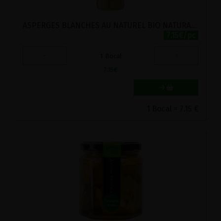
ASPERGES BLANCHES AU NATUREL BIO NATURATA 280G
7.15€/pc
-
+
1
Bocal
7.15
€
1 Bocal = 7.15 €