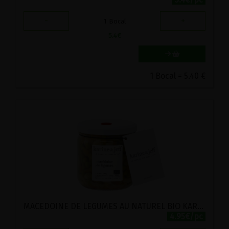
-
+
1
Bocal
5.4
€
1 Bocal = 5.40 €
MACEDOINE DE LEGUMES AU NATUREL BIO KARINE ET JEFF 36G
4.95€/pc