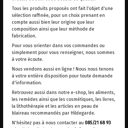
trajets inutiles. En posant ce choix, vous
Tous les produits proposés ont fait l'objet d'une
contribuez à la réduction des émissions de CO₂
Origine : Italie (Pouilles).
sélection raffinée, pour un choix prenant en
de 30 % en moyenne. Et grâce au plus grand
Produit artisanal.
compte aussi bien leur origine que leur
réseau de distribution de Belgique, il y a
composition ainsi que leur méthode de
toujours une solution près de chez vous.
De savoureuses tomates biologiques, mûries sous
fabrication.
Venez chercher votre colis dans un point
le soleil italien, récoltées exactement au bon
Pour vous orienter dans vos commandes ou
d'enlèvement ou distributeur BBox de BPost :
moment et transformées immédiatement après,
simplement pour vous renseigner, nous sommes
pour préserver le goût et les arômes
points d'enlèvement ou distributeurs BBox
à votre écoute.
authentiques du fruit.
Merci de signaler dans les commentaires, le
Les tomates pelées peuvent être utilisées de
Nous vendons aussi en ligne ! Nous nous tenons
point d'enlèvement choisi.
manière polyvalente, pour des entrées, des plats
à votre entière disposition pour toute demande
Sinon, vous pouvez envoyer un mail avec le
de résistance, dans des sauces, des marinades
d'information.
point d'enlèvement désiré ou bien nous vous
ou encore comme garniture pour la pizza.
Retrouvez aussi dans notre e-shop, les aliments,
recontacterons afin de déterminer ensemble le
les remèdes ainsi que les cosmétiques, les livres,
lieu de livraison choisi.
Couleur rouge intense
la lithothérapie et les articles en peau de
Fraîches et bien sucrées
blaireau recommandés par Hildegarde.
Pelées à la main
N'hésitez pas à nous contacter au
085/21 68 93
Choisir ce lieu