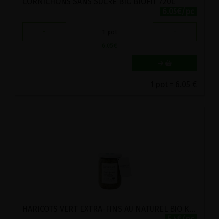
CORNICHONS SANS SUCRE BIO BIOFIT 720G
6.05€/pc
-
+
1
pot
6.05
€
1 pot = 6.05 €
HARICOTS VERT EXTRA-FINS AU NATUREL BIO KARINE ET JEFF 490G
5.4€/pc