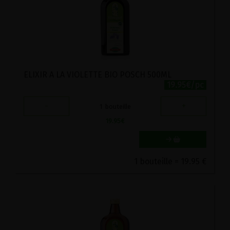
ELIXIR A LA VIOLETTE BIO POSCH 500ML
19.95€/pc
-
+
1
bouteille
19.95
€
1 bouteille = 19.95 €