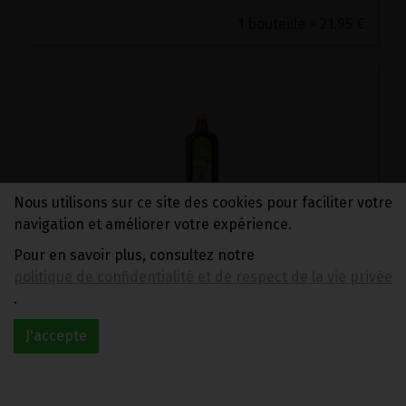
1 bouteille = 21.95 €
Nous utilisons sur ce site des cookies pour faciliter votre
navigation et améliorer votre expérience.
Pour en savoir plus, consultez notre
ELIXIR AU VERMOUTH MAITRUNK POSCH CURE 4x500ML
79.95€/pc
politique de confidentialité et de respect de la vie privée
.
-
+
1
Cure 4 bouteilles
J'accepte
79.95
€