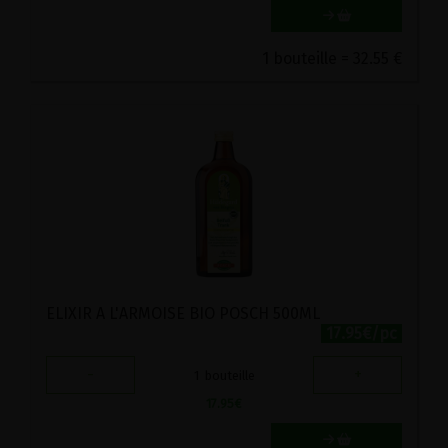
1 bouteille = 32.55 €
ELIXIR A L'ARMOISE BIO POSCH 500ML
17.95€/pc
-
+
1
bouteille
17.95
€