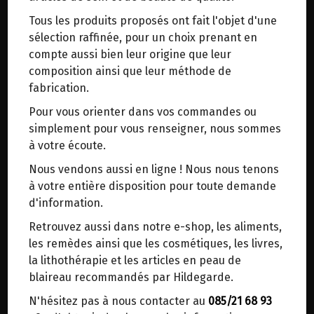
trajets inutiles. En posant ce choix, vous
Tous les produits proposés ont fait l'objet d'une
contribuez à la réduction des émissions de CO₂
ELIXIR DE LENTILLES D'EAU BIO
sélection raffinée, pour un choix prenant en
de 30 % en moyenne. Et grâce au plus grand
VIRITA 500ML
compte aussi bien leur origine que leur
réseau de distribution de Belgique, il y a
composition ainsi que leur méthode de
toujours une solution près de chez vous.
Recette originale selon le Dr Wighard Strehlow,
fabrication.
pionnier de la médecine hildegardienne. Plus de
Venez chercher votre colis dans un point
40 ans d'expérience dans la recherche sur
Pour vous orienter dans vos commandes ou
d'enlèvement ou distributeur BBox de BPost :
Hildegardienne.
simplement pour vous renseigner, nous sommes
points d'enlèvement ou distributeurs BBox
à votre écoute.
L'élixir de lentille d'eau est un remède universel
Merci de signaler dans les commentaires, le
pour normaliser le système immunitaire de
Nous vendons aussi en ligne ! Nous nous tenons
point d'enlèvement choisi.
l'organisme, protéger contre l'épuisement et le
à votre entière disposition pour toute demande
déficit immunitaire et maintenir la santé.
Sinon, vous pouvez envoyer un mail avec le
d'information.
point d'enlèvement désiré ou bien nous vous
Quels sont les bienfaits de la boisson à base de
Retrouvez aussi dans notre e-shop, les aliments,
recontacterons afin de déterminer ensemble le
lentilles d'eau ?
les remèdes ainsi que les cosmétiques, les livres,
lieu de livraison choisi.
la lithothérapie et les articles en peau de
-favorise la purification du foie et des reins
blaireau recommandés par Hildegarde.
-harmonise le métabolique
-régule l'équilibre acido-basique
N'hésitez pas à nous contacter au
085/21 68 93
Choisir ce lieu
-soutient le système immunitaire et les défenses