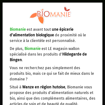
0
Lieux de réception/livraison
Livraison à votre domicile
Biomanie
est avant tout
une épicerie
d'alimentation biologique
de proximité où le
Nous envoyons votre commande à votre
service à la clientèle est personnalisé.
domicile en
Belgique, France, Luxembourg,
Royaume-Uni, Suisse, Pays-Bas, Portugal,
De plus,
Biomanie
est LE magasin wallon
Espagne
. Pour
d'autres pays
, merci de nous
spécialisé dans les produits d'
Hildegarde de
contacter.
Bingen
.
Vous ne recherchez pas simplement des
Choisir ce lieu
produits bio, mais ce qui se fait de mieux dans le
domaine ?
Dans un point d'enlèvement BPost
Situé à
Wanze en région hutoise
, Biomanie vous
propose des produits d'alimentation naturels et
En choisissant un Point d’enlèvement ou un
bio, ainsi que des compléments alimentaires, des
distributeur bbox, vous permettez d’éviter des
articles de soin et de beauté de qualité.