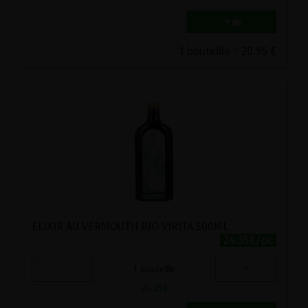
1 bouteille = 20.95 €
ELIXIR AU VERMOUTH BIO VIRITA 500ML
24.35€/pc
-
+
1
bouteille
24.35
€