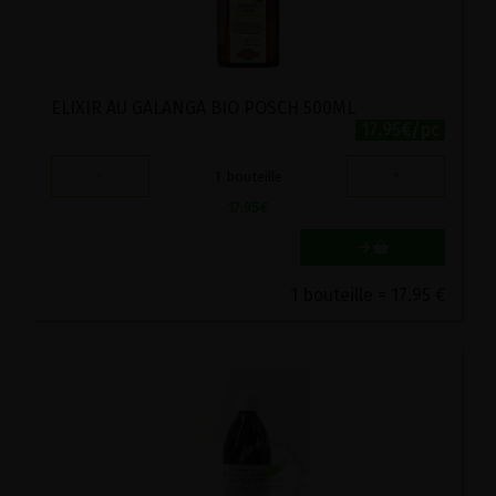
ELIXIR AU GALANGA BIO POSCH 500ML
17.95€/pc
-
+
1
bouteille
17.95
€
1 bouteille = 17.95 €