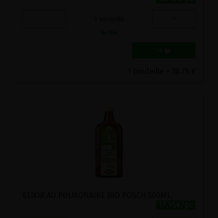
-
+
1
bouteille
16.75
€
1 bouteille = 16.75 €
ELIXIR AU PULMONAIRE BIO POSCH 500ML
17.95€/pc