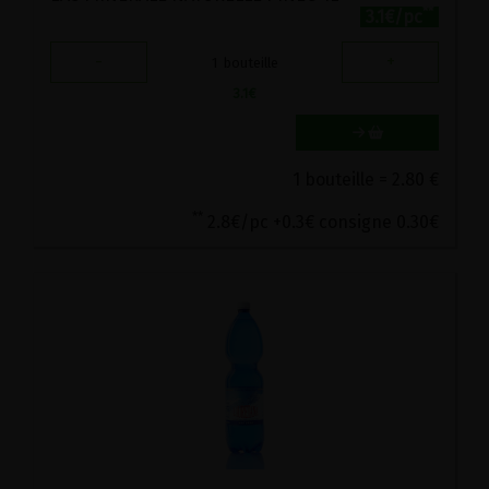
**
3.1€/pc
-
+
1
bouteille
3.1
€
1 bouteille = 2.80 €
**
2.8€/pc +0.3€ consigne 0.30€