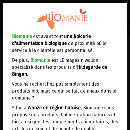
0
Lieux de réception/livraison
Livraison à votre domicile
Biomanie
est avant tout
une épicerie
d'alimentation biologique
de proximité où le
Nous envoyons votre commande à votre
service à la clientèle est personnalisé.
domicile en
Belgique, France, Luxembourg,
Royaume-Uni, Suisse, Pays-Bas, Portugal,
De plus,
Biomanie
est LE magasin wallon
Espagne
. Pour
d'autres pays
, merci de nous
spécialisé dans les produits d'
Hildegarde de
contacter.
Bingen
.
Vous ne recherchez pas simplement des
Choisir ce lieu
produits bio, mais ce qui se fait de mieux dans le
domaine ?
Dans un point d'enlèvement BPost
Situé à
Wanze en région hutoise
, Biomanie vous
propose des produits d'alimentation naturels et
EAU MINERALE PETILLANTE
En choisissant un Point d’enlèvement ou un
bio, ainsi que des compléments alimentaires, des
distributeur bbox, vous permettez d’éviter des
LAURETANA 500ML
articles de soin et de beauté de qualité.