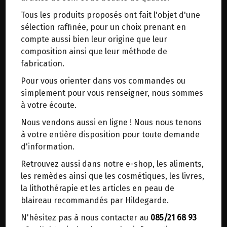
trajets inutiles. En posant ce choix, vous
Tous les produits proposés ont fait l'objet d'une
contribuez à la réduction des émissions de CO₂
Origine: Italie.
sélection raffinée, pour un choix prenant en
de 30 % en moyenne. Et grâce au plus grand
compte aussi bien leur origine que leur
réseau de distribution de Belgique, il y a
Très faiblement minéralisée. Résidu à sec : 14%.
composition ainsi que leur méthode de
toujours une solution près de chez vous.
fabrication.
Venez chercher votre colis dans un point
L'eau la plus légère d'Europe.
Pour vous orienter dans vos commandes ou
d'enlèvement ou distributeur BBox de BPost :
0.85€/pc
simplement pour vous renseigner, nous sommes
points d'enlèvement ou distributeurs BBox
à votre écoute.
Ce produit est indisponible pour le moment.
Merci de signaler dans les commentaires, le
Nous vendons aussi en ligne ! Nous nous tenons
point d'enlèvement choisi.
à votre entière disposition pour toute demande
Sinon, vous pouvez envoyer un mail avec le
d'information.
point d'enlèvement désiré ou bien nous vous
Retrouvez aussi dans notre e-shop, les aliments,
recontacterons afin de déterminer ensemble le
DANS LA MÊME CATÉGORIE ...
les remèdes ainsi que les cosmétiques, les livres,
lieu de livraison choisi.
la lithothérapie et les articles en peau de
blaireau recommandés par Hildegarde.
N'hésitez pas à nous contacter au
085/21 68 93
Choisir ce lieu