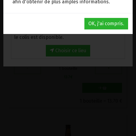
afin d'obtenir de plus amples informations.
Au magasin de Wanze (BE)
OK, j'ai compris.
Venez chercher votre commande au magasin,
le colis est disponible.
APERITIF PETILLANT SANS ALCOOL BIO BONHEUR 75CL
Choisir ce lieu
13.7€/pc
-
+
1
bouteille
13.7
€
1 bouteille = 13.70 €