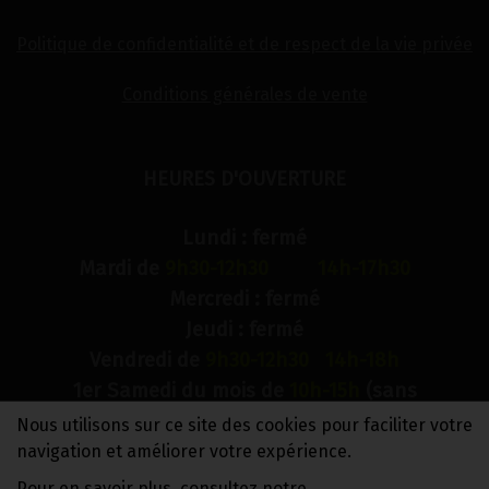
Politique de confidentialité et de respect de la vie privée
Conditions générales de vente
HEURES D'OUVERTURE
Lundi : fermé
Mardi de
9h30-12h30 14h-17h30
Mercredi : fermé
Jeudi : fermé
Vendredi de
9h30-12h30 14h-18h
1er Samedi du mois de
10h-15h
(sans
interruption)
Nous utilisons sur ce site des cookies pour faciliter votre
Dimanche : fermé
navigation et améliorer votre expérience.
Pour en savoir plus, consultez notre