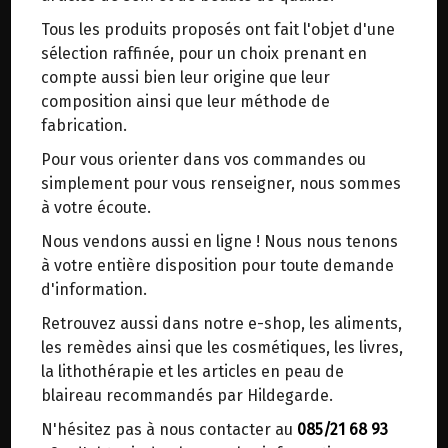
trajets inutiles. En posant ce choix, vous
Tous les produits proposés ont fait l'objet d'une
contribuez à la réduction des émissions de CO₂
COMPOTE DE POMMES-
sélection raffinée, pour un choix prenant en
de 30 % en moyenne. Et grâce au plus grand
CHATAIGNES BIO COTEAUX
compte aussi bien leur origine que leur
réseau de distribution de Belgique, il y a
NANTAIS 315G
composition ainsi que leur méthode de
toujours une solution près de chez vous.
fabrication.
Venez chercher votre colis dans un point
Origine : France.
Pour vous orienter dans vos commandes ou
d'enlèvement ou distributeur BBox de BPost :
Sucré au sucre de canne.
simplement pour vous renseigner, nous sommes
points d'enlèvement ou distributeurs BBox
à votre écoute.
5.15€/pc
Merci de signaler dans les commentaires, le
Nous vendons aussi en ligne ! Nous nous tenons
-
+
point d'enlèvement choisi.
1
Bocal
à votre entière disposition pour toute demande
5.15
€
Sinon, vous pouvez envoyer un mail avec le
d'information.
point d'enlèvement désiré ou bien nous vous
Retrouvez aussi dans notre e-shop, les aliments,
recontacterons afin de déterminer ensemble le
les remèdes ainsi que les cosmétiques, les livres,
lieu de livraison choisi.
1 Bocal = 5.15 €
la lithothérapie et les articles en peau de
blaireau recommandés par Hildegarde.
N'hésitez pas à nous contacter au
085/21 68 93
Choisir ce lieu