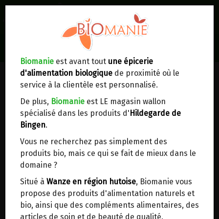
0
Lieux de réception/livraison
Livraison à votre domicile
Biomanie
est avant tout
une épicerie
d'alimentation biologique
de proximité où le
Nous envoyons votre commande à votre
service à la clientèle est personnalisé.
domicile en
Belgique, France, Luxembourg,
Royaume-Uni, Suisse, Pays-Bas, Portugal,
De plus,
Biomanie
est LE magasin wallon
Espagne
. Pour
d'autres pays
, merci de nous
spécialisé dans les produits d'
Hildegarde de
contacter.
Bingen
.
Vous ne recherchez pas simplement des
Choisir ce lieu
produits bio, mais ce qui se fait de mieux dans le
domaine ?
Dans un point d'enlèvement BPost
Situé à
Wanze en région hutoise
, Biomanie vous
propose des produits d'alimentation naturels et
En choisissant un Point d’enlèvement ou un
bio, ainsi que des compléments alimentaires, des
distributeur bbox, vous permettez d’éviter des
articles de soin et de beauté de qualité.