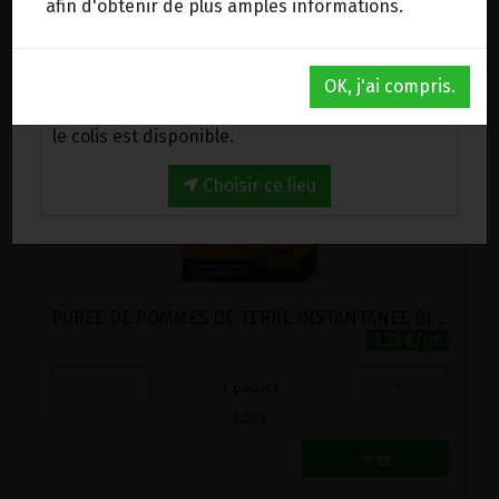
afin d'obtenir de plus amples informations.
DANS LA MÊME CATÉGORIE ...
Au magasin de Wanze (BE)
OK, j'ai compris.
Venez chercher votre commande au magasin,
le colis est disponible.
Choisir ce lieu
PUREE DE POMMES DE TERRE INSTANTANEE BIO EDEN 2X80G
3.25€/pc
-
+
1
paquet
3.25
€