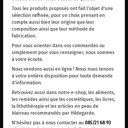
trajets inutiles. En posant ce choix, vous
Tous les produits proposés ont fait l'objet d'une
contribuez à la réduction des émissions de CO₂
FLOCONS FINS DE GRAND
sélection raffinée, pour un choix prenant en
de 30 % en moyenne. Et grâce au plus grand
EPEAUTRE STADTMUHLE LABEL
compte aussi bien leur origine que leur
réseau de distribution de Belgique, il y a
HERTZKA 4KG
composition ainsi que leur méthode de
toujours une solution près de chez vous.
fabrication.
Venez chercher votre colis dans un point
Origine : Allemagne.
Pour vous orienter dans vos commandes ou
d'enlèvement ou distributeur BBox de BPost :
simplement pour vous renseigner, nous sommes
points d'enlèvement ou distributeurs BBox
Selon récolte : variété Oberkulmer ou
à votre écoute.
Frankencorn. Culture naturelle.
Merci de signaler dans les commentaires, le
Nous vendons aussi en ligne ! Nous nous tenons
point d'enlèvement choisi.
à votre entière disposition pour toute demande
Les flocons fins se cuisent en 1 minute et sont
Sinon, vous pouvez envoyer un mail avec le
d'information.
délicieux pour faire votre "Habermus" du matin
point d'enlèvement désiré ou bien nous vous
accompagnés d'amandes, de raisins secs, de
Retrouvez aussi dans notre e-shop, les aliments,
recontacterons afin de déterminer ensemble le
pommes et de cannelle....et autres épices
les remèdes ainsi que les cosmétiques, les livres,
lieu de livraison choisi.
d'Hildegarde.
la lithothérapie et les articles en peau de
blaireau recommandés par Hildegarde.
19.95€/pc
N'hésitez pas à nous contacter au
085/21 68 93
Choisir ce lieu