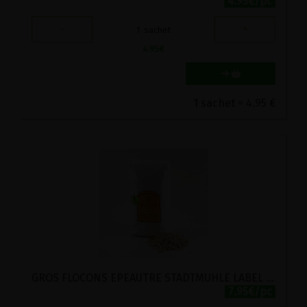
4.95€/pc
-
+
1
sachet
4.95
€
1 sachet = 4.95 €
GROS FLOCONS EPEAUTRE STADTMUHLE LABEL HERTZKA 1KG
7.95€/pc