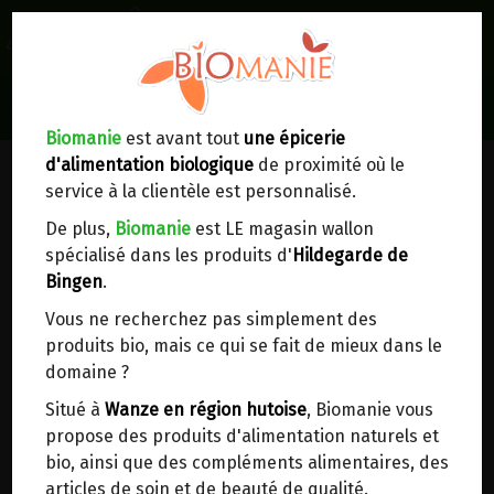
0
Lieux de réception/livraison
Livraison à votre domicile
Biomanie
est avant tout
une épicerie
d'alimentation biologique
de proximité où le
Nous envoyons votre commande à votre
service à la clientèle est personnalisé.
domicile en
Belgique, France, Luxembourg,
Royaume-Uni, Suisse, Pays-Bas, Portugal,
De plus,
Biomanie
est LE magasin wallon
Espagne
. Pour
d'autres pays
, merci de nous
spécialisé dans les produits d'
Hildegarde de
contacter.
Bingen
.
Vous ne recherchez pas simplement des
Choisir ce lieu
produits bio, mais ce qui se fait de mieux dans le
domaine ?
Dans un point d'enlèvement BPost
Situé à
Wanze en région hutoise
, Biomanie vous
propose des produits d'alimentation naturels et
En choisissant un Point d’enlèvement ou un
bio, ainsi que des compléments alimentaires, des
distributeur bbox, vous permettez d’éviter des
articles de soin et de beauté de qualité.