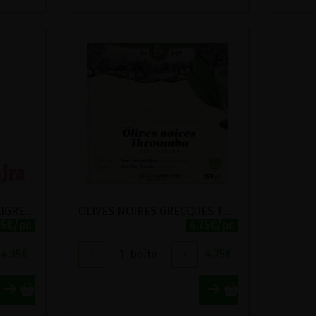
OIGNONS AU VINAIGRE AIGRE-DOUX BIO & DEMETER CLEARSPRING 340G
OLIVES NOIRES GRECQUES THROUMBA SECHEES SUR L'ARBRE BIO 250G
35€/pc
4.75€/pc
4.35
€
-
1
boîte
+
4.75
€