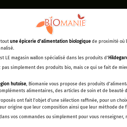
Identifiez-vous
Dans un point d'enlèvement BPost
 tout
une épicerie d'alimentation biologique
de proximité où l
MOMENT
CONTACT
nalisé.
En choisissant un Point d’enlèvement ou
Ven
tre
un distributeur bbox, vous permettez
maga
st LE magasin wallon spécialisé dans les produits d'
Hildegar
d’éviter des trajets inutiles. En posant ce
ays-
 pas simplement des produits bio, mais ce qui se fait de mi
choix, vous contribuez à la réduction des
s
émissions de CO₂ de 30 % en moyenne.
gion hutoise
, Biomanie vous propose des produits d'alimenta
Et grâce au plus grand réseau de
compléments alimentaires, des articles de soin et de beauté d
distribution de Belgique, il y a toujours
PESTO GENOVESE BIO ALCE
une solution près de chez vous.
roposés ont fait l'objet d'une sélection raffinée, pour un cho
eur origine que leur composition ainsi que leur méthode de f
Venez chercher votre colis dans un point
Origine : Italie.
d'enlèvement ou distributeur BBox de
r dans vos commandes ou simplement pour vous renseigner,
BPost :
Le pesto alla genovese biologique Al