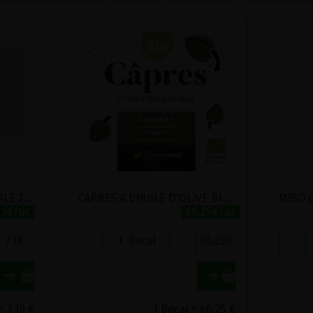
BAIES ROSES BIO ASTERALE 20G
CAPRES A L'HUILE D'OLIVE BIO 4KG
.1€/pc
66.25€/pc
7.1
€
-
1
Bocal
+
66.25
€
-
= 7.10 €
1 Bocal = 66.25 €