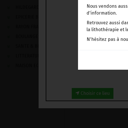
Nous vendons aussi
HILDEGARDE DE BINGEN
d'information.
EPICERIE BIO
Retrouvez aussi dan
RAYON FRAIS
la lithothérapie et
BOULANGERIE
N'hésitez pas à no
SANTE & BIEN-ETRE
LITTERATURE
MAISON ECOLOGIQUE
Choisir ce lieu