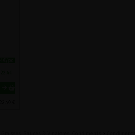
.4€/pc
22.4
€
 22.40 €
 Graisses, Sauces & Vinaigres, Condiments
>
Condiment