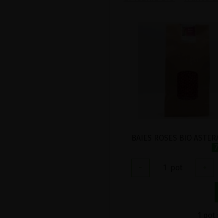
7
-
1
pot
+
1 pot 