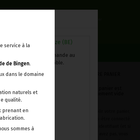
0
Lieu de réception
Mon panier
Livraison à votre domicile
0.00 €
Au magasin de Wanze (BE)
e service à la
ez chercher votre commande au
sin, le colis est disponible.
de de Bingen
.
VOTRE PANIER
eux dans le domaine
Votre panier est
tion naturels et
actuellement vide
e qualité.
 NERO 130G
ix prenant en
Pour remplir votre panier,
abrication.
après vous-être connecté
avec votre identifiant (et si
 nous sommes à
vous n'en avez pas, vous
ce Nero est préparé avec