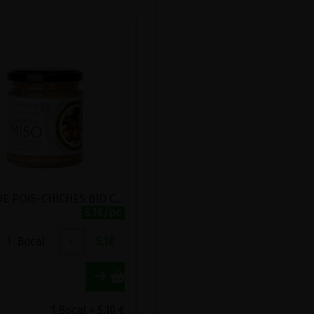
MISO DE POIS-CHICHES BIO CLEARSPRING 150G
5.1€/pc
1
Bocal
+
5.1
€
1 Bocal = 5.10 €