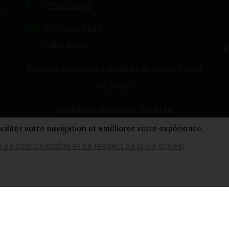
+3285216893
i,
BE0733.949.609
Callet Aude
N
Politique de confidentialité et de respect de la
vie privée
Conditions générales de vente
aciliter votre navigation et améliorer votre expérience.
e de confidentialité et de respect de la vie privée
.
Réalisé avec
par
MonSiteAMoi