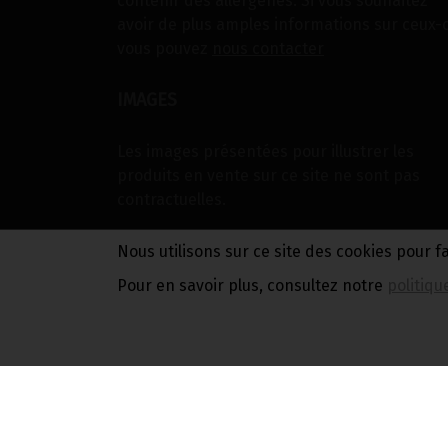
contenir des allergènes. Si vous souhaitez
avoir de plus amples informations sur ceux-c
vous pouvez
nous contacter
IMAGES
Les images présentées pour illustrer les
produits en vente sur ce site ne sont pas
contractuelles.
Nous utilisons sur ce site des cookies pour f
Pour en savoir plus, consultez notre
politiqu