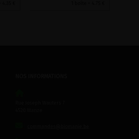
= 4.35 €
1 boîte = 4.75 €
NOS INFORMATIONS
Rue Joseph Wauters 7
4520 Wanze
commandes@biomanie.be