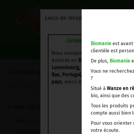
Lieux de réception/livraison
Livraison à votre domicile
Biomanie
est avant
NOS VENTES DU 
clientèle est person
Nous envoyons votre commande à vo
domicile en
Belgique, France,
De plus,
Biomanie
e
Luxembourg, Royaume-Uni, Suisse, P
Vous ne recherchez
RECHERCHE
Bas, Portugal, Espagne
. Pour
d'autre
?
pays
, merci de nous contacter.
Situé à
Wanze en ré
bio, ainsi que des 
Tous les produits p
NOS CATEGORIES
compte aussi bien l
SURGELES
Pour vous oriente
votre écoute.
FRUITS & LEGUMES