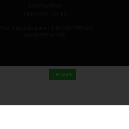
interruption)
Dimanche : fermé
° de compte bancaire : BE88 0018 9900 2241
TVA BE0733 949 609
J'accepte