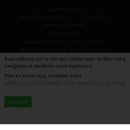
Lundi : fermé
Mardi de
9h30-12h30 14h-17h30
Mercredi : fermé
Jeudi : fermé
Vendredi de
9h30-12h30 14h-18h
1er Samedi du mois de
10h-15h
(sans
interruption)
Nous utilisons sur ce site des cookies pour faciliter votre
Dimanche : fermé
navigation et améliorer votre expérience.
Pour en savoir plus, consultez notre
N° de compte bancaire : BE88 0018 9900 2241
politique de confidentialité et de respect de la vie privée
TVA BE0733 949 609
.
J'accepte
Réalisé avec
par
MonSiteAMoi