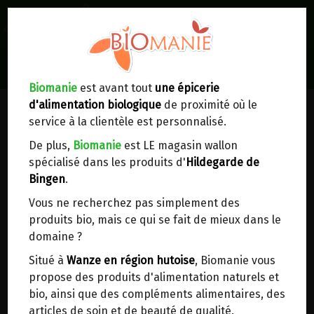
0
Lieux de réception/livraison
Livraison à votre domicile
Biomanie
est avant tout
une épicerie
d'alimentation biologique
de proximité où le
Nous envoyons votre commande à votre
service à la clientèle est personnalisé.
domicile en
Belgique, France, Luxembourg,
Royaume-Uni, Suisse, Pays-Bas, Portugal,
De plus,
Biomanie
est LE magasin wallon
Espagne
. Pour
d'autres pays
, merci de nous
spécialisé dans les produits d'
Hildegarde de
contacter.
Bingen
.
Vous ne recherchez pas simplement des
Choisir ce lieu
produits bio, mais ce qui se fait de mieux dans le
domaine ?
Dans un point d'enlèvement BPost
Situé à
Wanze en région hutoise
, Biomanie vous
propose des produits d'alimentation naturels et
En choisissant un Point d’enlèvement ou un
bio, ainsi que des compléments alimentaires, des
distributeur bbox, vous permettez d’éviter des
articles de soin et de beauté de qualité.