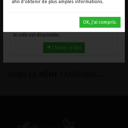
3.85€/pc
afin d'obtenir de plus amples informations.
-
+
1
sachet
Au magasin de Wanze (BE)
3.85
€
OK, j'ai compris.
Venez chercher votre commande au magasin,
le colis est disponible.
1 sachet = 3.85 €
Choisir ce lieu
DANS LA MÊME CATÉGORIE ...