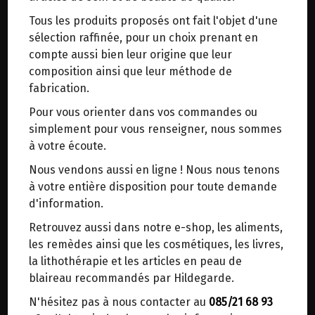
trajets inutiles. En posant ce choix, vous
Tous les produits proposés ont fait l'objet d'une
contribuez à la réduction des émissions de CO₂
BOULGOUR OU CONCASSE DE
sélection raffinée, pour un choix prenant en
de 30 % en moyenne. Et grâce au plus grand
SARRASIN PRE-GERME BIO
compte aussi bien leur origine que leur
réseau de distribution de Belgique, il y a
DEMETER MOULIN DES MOINES
composition ainsi que leur méthode de
toujours une solution près de chez vous.
fabrication.
500G
Venez chercher votre colis dans un point
Pour vous orienter dans vos commandes ou
d'enlèvement ou distributeur BBox de BPost :
Origine : France.
simplement pour vous renseigner, nous sommes
points d'enlèvement ou distributeurs BBox
à votre écoute.
Ingrédients : sarrasin pré-germé, précuit et
Merci de signaler dans les commentaires, le
Nous vendons aussi en ligne ! Nous nous tenons
concassé. Issu de l'agriculture biologique.
point d'enlèvement choisi.
à votre entière disposition pour toute demande
Ce boulgour est du sarrasin germé, étuvé, séché
Sinon, vous pouvez envoyer un mail avec le
d'information.
à l'air et concassé. Ce traitement permet de
point d'enlèvement désiré ou bien nous vous
Retrouvez aussi dans notre e-shop, les aliments,
transformer l'amidon du sarrasin en dextrine, ce
recontacterons afin de déterminer ensemble le
les remèdes ainsi que les cosmétiques, les livres,
qui rend le boulgour beaucoup plus digeste.
lieu de livraison choisi.
la lithothérapie et les articles en peau de
blaireau recommandés par Hildegarde.
Naturellement sans gluten.
N'hésitez pas à nous contacter au
085/21 68 93
Choisir ce lieu