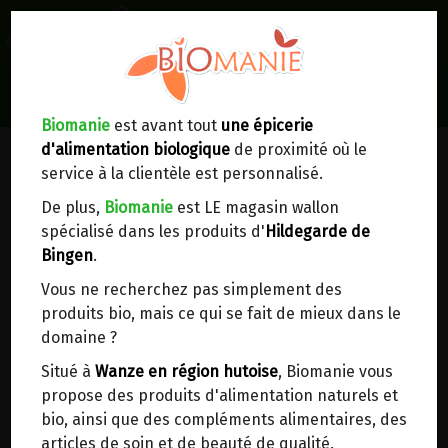
0
Lieux de réception/livraison
Livraison à votre domicile
Biomanie
est avant tout
une épicerie
d'alimentation biologique
de proximité où le
Nous envoyons votre commande à votre
service à la clientèle est personnalisé.
domicile en
Belgique, France, Luxembourg,
Royaume-Uni, Suisse, Pays-Bas, Portugal,
De plus,
Biomanie
est LE magasin wallon
Espagne
. Pour
d'autres pays
, merci de nous
spécialisé dans les produits d'
Hildegarde de
contacter.
Bingen
.
Vous ne recherchez pas simplement des
Choisir ce lieu
produits bio, mais ce qui se fait de mieux dans le
domaine ?
Dans un point d'enlèvement BPost
Situé à
Wanze en région hutoise
, Biomanie vous
propose des produits d'alimentation naturels et
En choisissant un Point d’enlèvement ou un
bio, ainsi que des compléments alimentaires, des
distributeur bbox, vous permettez d’éviter des
articles de soin et de beauté de qualité.