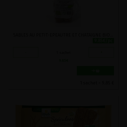
SABLES AU PETIT-EPEAUTRE ET CHATAIGNE BIO VIRIDITAS 200G
9.85€/pc
-
+
1
sachet
9.85
€
1 sachet = 9.85 €