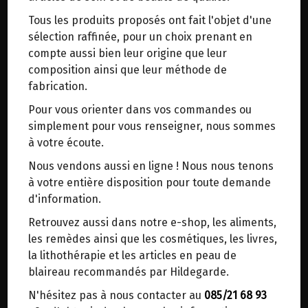
trajets inutiles. En posant ce choix, vous
Tous les produits proposés ont fait l'objet d'une
contribuez à la réduction des émissions de CO₂
BISCUITS AU PETIT-EPEAUTRE ET
sélection raffinée, pour un choix prenant en
de 30 % en moyenne. Et grâce au plus grand
GINGEMBRE BIO VIRIDITAS 200G
compte aussi bien leur origine que leur
réseau de distribution de Belgique, il y a
composition ainsi que leur méthode de
toujours une solution près de chez vous.
fabrication.
Origine: France (Dordogne).
Venez chercher votre colis dans un point
Fabrication artisanale.
Pour vous orienter dans vos commandes ou
d'enlèvement ou distributeur BBox de BPost :
simplement pour vous renseigner, nous sommes
points d'enlèvement ou distributeurs BBox
Le Petit Épeautre est très digeste, très riche en
à votre écoute.
oligo-éléments, c'est la céréale par excellence,
Merci de signaler dans les commentaires, le
Nous vendons aussi en ligne ! Nous nous tenons
conseillée comme base essentielle d'un bonne
point d'enlèvement choisi.
à votre entière disposition pour toute demande
alimentation par Sainte Hildegarde de Bingen
Sinon, vous pouvez envoyer un mail avec le
d'information.
(12ème siècle).
point d'enlèvement désiré ou bien nous vous
Retrouvez aussi dans notre e-shop, les aliments,
recontacterons afin de déterminer ensemble le
Ingrédients : Farine de petit épeautre T150 non
les remèdes ainsi que les cosmétiques, les livres,
lieu de livraison choisi.
hybridé* (GLUTEN d'épeautre) 47.2%, sucre de
la lithothérapie et les articles en peau de
canne*, BEURRE*, huile de coco*, OEUFS entiers*
blaireau recommandés par Hildegarde.
,gingembre* 2.1%, huile de tournesol*, réglisse*,
N'hésitez pas à nous contacter au
085/21 68 93
Choisir ce lieu
zédoaire, sel marin.