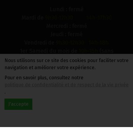
Lundi : fermé
Mardi de
9h30-12h30 14h-17h30
Mercredi : fermé
Jeudi : fermé
Vendredi de
9h30-12h30 14h-18h
1er Samedi du mois de
10h-15h
(sans
interruption)
Nous utilisons sur ce site des cookies pour faciliter votre
Dimanche : fermé
navigation et améliorer votre expérience.
Pour en savoir plus, consultez notre
N° de compte bancaire : BE88 0018 9900 2241
politique de confidentialité et de respect de la vie privée
TVA BE0733 949 609
.
J'accepte
Réalisé avec
par
MonSiteAMoi