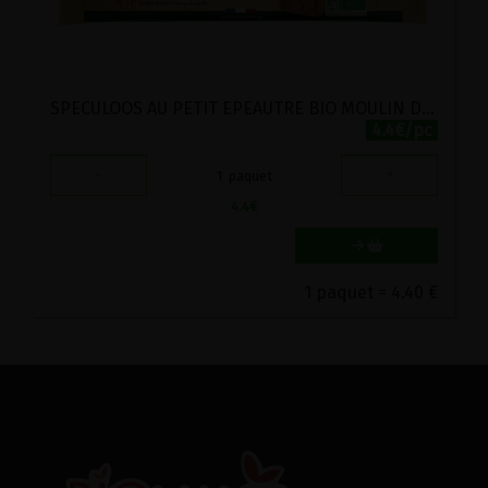
SPECULOOS AU PETIT EPEAUTRE BIO MOULIN DES MOINES 230G
4.4€/pc
-
+
1
paquet
4.4
€
1 paquet = 4.40 €