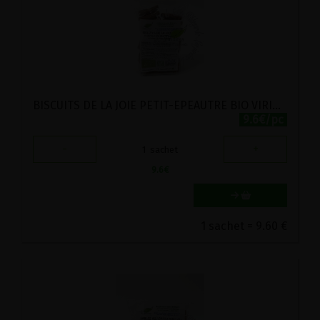
BISCUITS DE LA JOIE PETIT-EPEAUTRE BIO VIRIDITAS 200G
9.6€/pc
-
+
1
sachet
9.6
€
1 sachet = 9.60 €