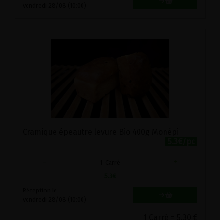
vendredi 28/08 (10:00)
Cramique épeautre levure Bio 400g Monépi
5.3€/pc
-
+
1
Carré
5.3
€
Réception le
vendredi 28/08 (10:00)
1 Carré = 5.30 €