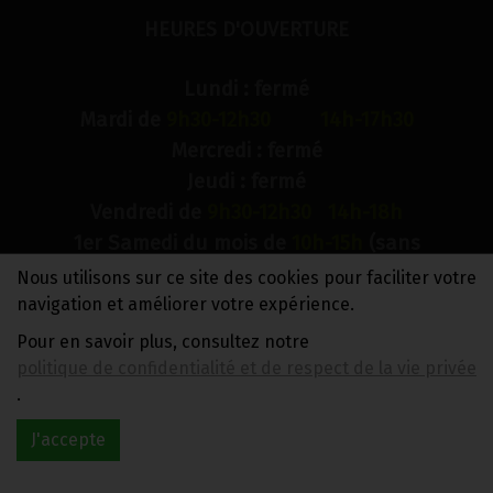
HEURES D'OUVERTURE
Lundi : fermé
Mardi de
9h30-12h30 14h-17h30
Mercredi : fermé
Jeudi : fermé
Vendredi de
9h30-12h30 14h-18h
1er Samedi du mois de
10h-15h
(sans
interruption)
Nous utilisons sur ce site des cookies pour faciliter votre
Dimanche : fermé
navigation et améliorer votre expérience.
Pour en savoir plus, consultez notre
N° de compte bancaire : BE88 0018 9900 2241
politique de confidentialité et de respect de la vie privée
TVA BE0733 949 609
.
J'accepte
Réalisé avec
par
MonSiteAMoi