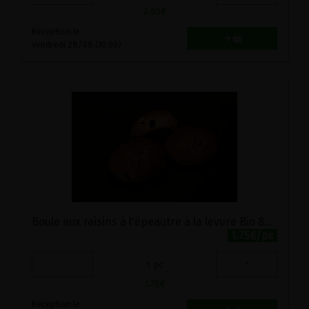
2.85
€
Réception le
vendredi 28/08 (10:00)
Boule aux raisins à l'épeautre à la levure Bio 85g Monépi
1.75€/pc
-
+
1
pc
1.75
€
Réception le