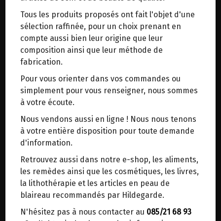
trajets inutiles. En posant ce choix, vous
Tous les produits proposés ont fait l'objet d'une
contribuez à la réduction des émissions de CO₂
GAUFRE EPEAUTRE LEVURE BIO
sélection raffinée, pour un choix prenant en
de 30 % en moyenne. Et grâce au plus grand
MONEPI 90G
compte aussi bien leur origine que leur
réseau de distribution de Belgique, il y a
composition ainsi que leur méthode de
toujours une solution près de chez vous.
DE LA "BOULANGERIE MONEPI" A LOYERS (NAMUR)
fabrication.
A VENIR RETIRER AU MAGASIN BIOMANIE
Venez chercher votre colis dans un point
Pour vous orienter dans vos commandes ou
d'enlèvement ou distributeur BBox de BPost :
Farine d'épeautre blanche
simplement pour vous renseigner, nous sommes
points d'enlèvement ou distributeurs BBox
Beurre
à votre écoute.
Sucre
Merci de signaler dans les commentaires, le
Nous vendons aussi en ligne ! Nous nous tenons
Sel marin
point d'enlèvement choisi.
à votre entière disposition pour toute demande
Eau
Sinon, vous pouvez envoyer un mail avec le
d'information.
Levure
point d'enlèvement désiré ou bien nous vous
Retrouvez aussi dans notre e-shop, les aliments,
3.55€/pc
recontacterons afin de déterminer ensemble le
les remèdes ainsi que les cosmétiques, les livres,
lieu de livraison choisi.
-
+
la lithothérapie et les articles en peau de
1
pc
blaireau recommandés par Hildegarde.
3.55
€
N'hésitez pas à nous contacter au
085/21 68 93
Réception le
Choisir ce lieu
vendredi 28/08 (10:00)