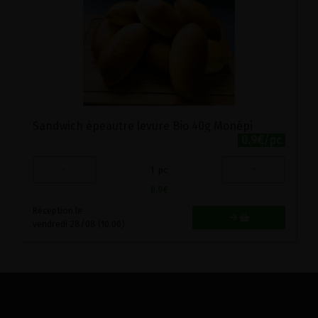
Sandwich épeautre levure Bio 40g Monépi
0.9€/pc
-
+
1
pc
0.9
€
Réception le
vendredi 28/08 (10:00)