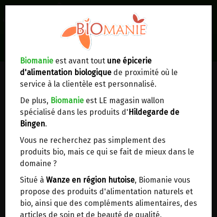
0
Lieux de réception/livraison
Livraison à votre domicile
Biomanie
est avant tout
une épicerie
d'alimentation biologique
de proximité où le
Nous envoyons votre commande à votre
service à la clientèle est personnalisé.
domicile en
Belgique, France, Luxembourg,
Royaume-Uni, Suisse, Pays-Bas, Portugal,
De plus,
Biomanie
est LE magasin wallon
Espagne
. Pour
d'autres pays
, merci de nous
spécialisé dans les produits d'
Hildegarde de
contacter.
Bingen
.
Vous ne recherchez pas simplement des
Choisir ce lieu
produits bio, mais ce qui se fait de mieux dans le
domaine ?
Dans un point d'enlèvement BPost
Situé à
Wanze en région hutoise
, Biomanie vous
propose des produits d'alimentation naturels et
En choisissant un Point d’enlèvement ou un
bio, ainsi que des compléments alimentaires, des
distributeur bbox, vous permettez d’éviter des
articles de soin et de beauté de qualité.