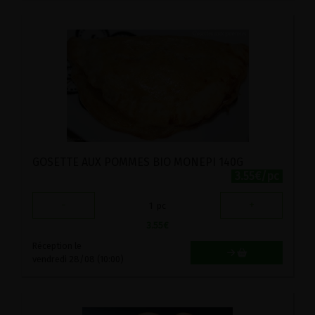
GOSETTE AUX POMMES BIO MONEPI 140G
3.55€/pc
-
+
1
pc
3.55
€
Réception le
vendredi 28/08 (10:00)