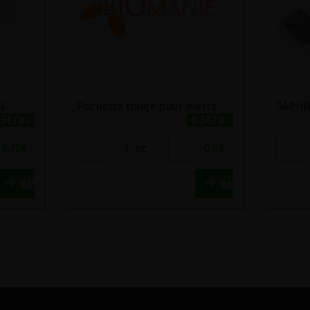
IE
Pochette rouge pour pierre
SAPHI
75€/pc
0.5€/pc
3.75
€
-
1
pc
+
0.5
€
-