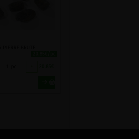
R PIERRE BRUTE
20.85€/pc
1
pc
+
20.85
€