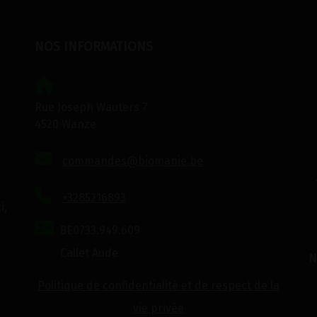
NOS INFORMATIONS
Rue Joseph Wauters 7
4520 Wanze
commandes@biomanie.be
+3285216893
i,
BE0733.949.609
Callet Aude
N
Politique de confidentialité et de respect de la
vie privée