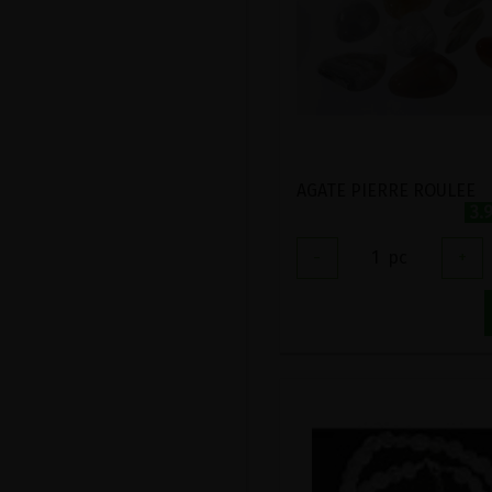
AGATE PIERRE ROULEE
3.
-
1
pc
+