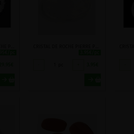
COLLIER CRISTAL DE ROCHE PIERRES ROULEES
CRISTAL DE ROCHE PIERRE POLIE OPAQUE OU TRANSLUCIDE
.95€/pc
3.95€/pc
29.95
€
-
1
pc
+
3.95
€
-