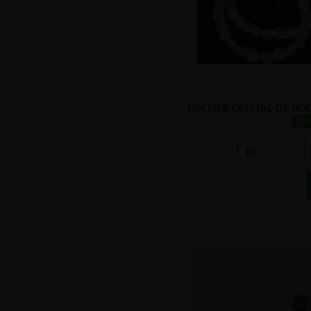
29
-
1
pc
+