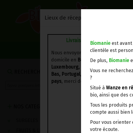
Lieux de réception/livraison
Livraison à votre domicile
Biomanie
est avant
NOS VENTES DU 
clientèle est person
Nous envoyons votre commande à vo
domicile en
Belgique, France,
De plus,
Biomanie
e
Luxembourg, Royaume-Uni, Suisse, P
Vous ne recherchez
RECHERCHE
Bas, Portugal, Espagne
. Pour
d'autre
?
pays
, merci de nous contacter.
Situé à
Wanze en ré
bio, ainsi que des 
Tous les produits p
NOS CATEGORIES
compte aussi bien l
SURGELES
Pour vous oriente
votre écoute.
FRUITS & LEGUMES