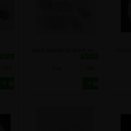
AIGUE-MARINE OU BERYL PIERRE POLIE
95€/pc
10€/pc
3.95
€
-
1
pc
+
10
€
-