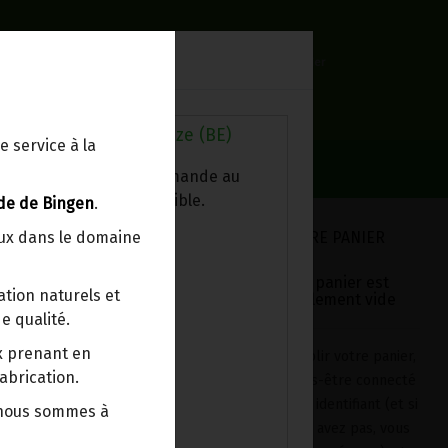
0
Lieu de réception
Mon panier
Livraison à votre domicile
0.00 €
Au magasin de Wanze (BE)
e service à la
ez chercher votre commande au
sin, le colis est disponible.
de de Bingen
.
VOTRE PANIER
eux dans le domaine
Votre panier est
tion naturels et
actuellement vide
e qualité.
ix prenant en
Pour remplir votre panier,
8€/pc
abrication.
après vous-être connecté
avec votre identifiant (et si
 nous sommes à
e moment.
vous n'en avez pas, vous