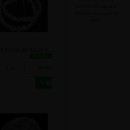
définitive et exigera le
paiement de la part du
client.
COLLIER CRISTAL DE ROCHE BOULES 6MM
28.9€/pc
1
pc
+
28.9
€