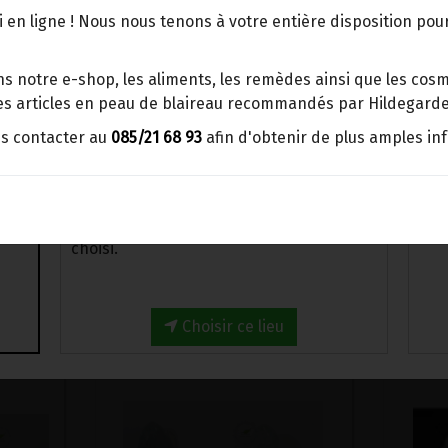
points d'enlèvement ou distributeurs
 en ligne ! Nous nous tenons à votre entière disposition po
BBox
Merci de signaler dans les
s notre e-shop, les aliments, les remèdes ainsi que les cosmé
commentaires, le point d'enlèvement
 les articles en peau de blaireau recommandés par Hildegarde
choisi.
us contacter au
085/21 68 93
afin d'obtenir de plus amples in
Sinon, vous pouvez envoyer un mail avec
le point d'enlèvement désiré ou bien
nous vous recontacterons afin de
déterminer ensemble le lieu de livraison
choisi.
TÉGORIE ...
Choisir ce lieu