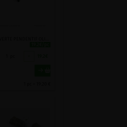
JASPE VERTE PENDENTIF OLIVE
19.2€/pc
1
pc
+
19.2
€
1 pc = 19.20 €