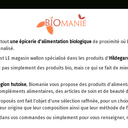
Identifiez-vous
Dans un point d'enlèvement BPost
 tout
une épicerie d'alimentation biologique
de proximité où l
MOMENT
CONTACT
nalisé.
En choisissant un Point d’enlèvement ou
Ven
tre
un distributeur bbox, vous permettez
maga
st LE magasin wallon spécialisé dans les produits d'
Hildegar
d’éviter des trajets inutiles. En posant ce
ays-
 pas simplement des produits bio, mais ce qui se fait de mi
choix, vous contribuez à la réduction des
s
émissions de CO₂ de 30 % en moyenne.
gion hutoise
, Biomanie vous propose des produits d'alimenta
Et grâce au plus grand réseau de
compléments alimentaires, des articles de soin et de beauté d
distribution de Belgique, il y a toujours
Magnetite pierre polie
une solution près de chez vous.
roposés ont fait l'objet d'une sélection raffinée, pour un cho
eur origine que leur composition ainsi que leur méthode de f
Venez chercher votre colis dans un point
d'enlèvement ou distributeur BBox de
r dans vos commandes ou simplement pour vous renseigner,
Ce produit est indisponible pour l
BPost :