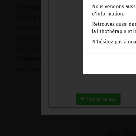
Nous vendons aussi
HILDEGARDE DE BINGEN
d'information.
EPICERIE BIO
Retrouvez aussi dan
RAYON FRAIS
la lithothérapie et
BOULANGERIE
N'hésitez pas à no
SANTE & BIEN-ETRE
LITTERATURE
MAISON ECOLOGIQUE
DANS LA MÊME CA
Choisir ce lieu