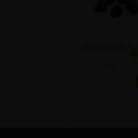
ONYX NOIR PIERRE POL
3.
-
1
pc
+