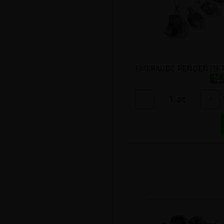
16
-
1
pc
+