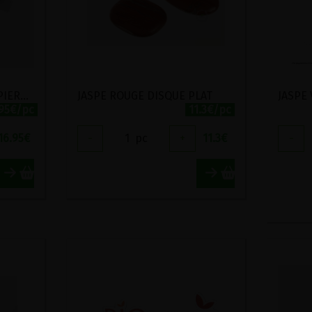
EMERAUDE PENDENTIF PIERRE ROULEE
JASPE ROUGE DISQUE PLAT
.95€/pc
11.3€/pc
16.95
€
-
1
pc
+
11.3
€
-