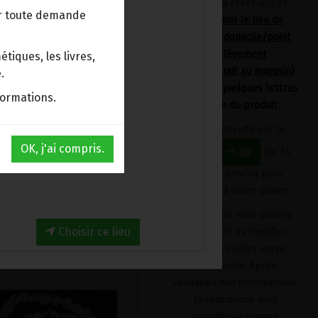
devrez en créer un), et
ur toute demande
avoir choisi le lieu de
livraison (domicile/point
d'enlèvement
tiques, les livres,
Bpost/retrait au magasin)
.
en tapant quelques lettres
formations.
du nom du produit
Cliquez ensuite sur le
OK, j'ai compris.
bouton
sur la
fiche du produit pour
l'ajouter à votre panier
Produit que vous pouvez
Choisir ce lieu
supprimer ou modifier
avant de valider votre
commande. Après
validation des informations,
la commande sera
considérée comme