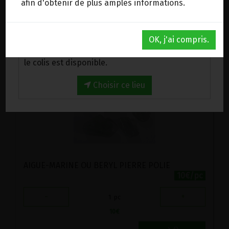
afin d'obtenir de plus amples informations.
3.95
€
Au magasin de Wanze (BE)
OK, j'ai compris.
Venez chercher votre commande au magasin,
le colis est disponible.
Choisir ce lieu
AIGUE-MARINE OU BERYL PIERRE POLIE
10€/pc
-
+
1
pc
10
€