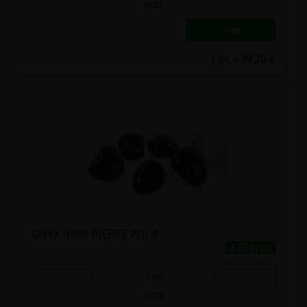
19.2
€
1 pc = 19.20 €
ONYX NOIR PIERRE POLIE
3.75€/pc
-
+
1
pc
3.75
€