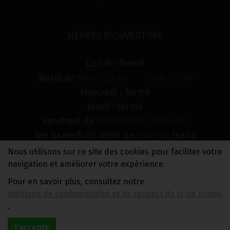
HEURES D'OUVERTURE
Lundi : fermé
Mardi de
9h30-12h30 14h-17h30
Mercredi : fermé
Jeudi : fermé
Vendredi de
9h30-12h30 14h-18h
1er Samedi du mois de
10h-15h
(sans
interruption)
Nous utilisons sur ce site des cookies pour faciliter votre
Dimanche : fermé
navigation et améliorer votre expérience.
Pour en savoir plus, consultez notre
N° de compte bancaire : BE88 0018 9900 2241
politique de confidentialité et de respect de la vie privée
TVA BE0733 949 609
.
J'accepte