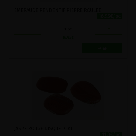
EMERAUDE PENDENTIF PIERRE ROULEE
16.95€/pc
-
+
1
pc
16.95
€
JASPE ROUGE DISQUE PLAT
11.3€/pc