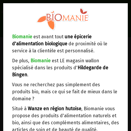
0
Lieux de réception/livraison
Livraison à votre domicile
Biomanie
est avant tout
une épicerie
d'alimentation biologique
de proximité où le
Nous envoyons votre commande à votre
service à la clientèle est personnalisé.
domicile en
Belgique, France, Luxembourg,
Royaume-Uni, Suisse, Pays-Bas, Portugal,
De plus,
Biomanie
est LE magasin wallon
Espagne
. Pour
d'autres pays
, merci de nous
spécialisé dans les produits d'
Hildegarde de
contacter.
Bingen
.
Vous ne recherchez pas simplement des
Choisir ce lieu
produits bio, mais ce qui se fait de mieux dans le
domaine ?
CRISTAL DE ROCHE BRACELET
Dans un point d'enlèvement BPost
Situé à
Wanze en région hutoise
, Biomanie vous
8.5€/pc
propose des produits d'alimentation naturels et
En choisissant un Point d’enlèvement ou un
bio, ainsi que des compléments alimentaires, des
distributeur bbox, vous permettez d’éviter des
Ce produit est indisponible pour le moment.
articles de soin et de beauté de qualité.