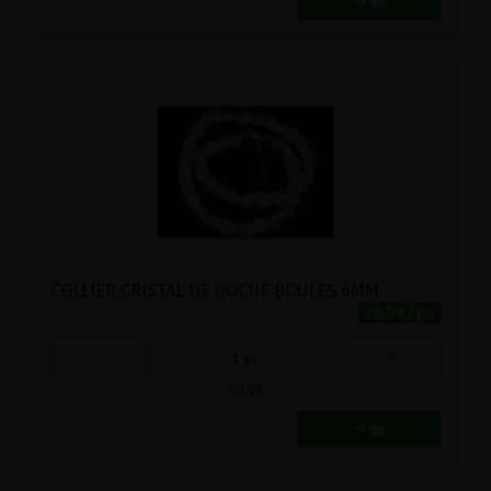
COLLIER CRISTAL DE ROCHE BOULES 6MM
28.9€/pc
-
+
1
pc
28.9
€