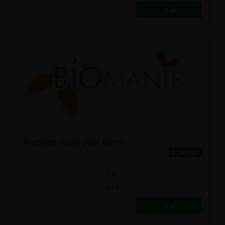
Pochette rouge pour pierre
0.5€/pc
-
+
1
pc
0.5
€