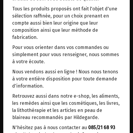
trajets inutiles. En posant ce choix, vous
Tous les produits proposés ont fait l'objet d'une
contribuez à la réduction des émissions de CO₂
sélection raffinée, pour un choix prenant en
de 30 % en moyenne. Et grâce au plus grand
compte aussi bien leur origine que leur
réseau de distribution de Belgique, il y a
composition ainsi que leur méthode de
toujours une solution près de chez vous.
DANS LA MÊME CATÉGORIE ...
fabrication.
Venez chercher votre colis dans un point
Pour vous orienter dans vos commandes ou
d'enlèvement ou distributeur BBox de BPost :
simplement pour vous renseigner, nous sommes
points d'enlèvement ou distributeurs BBox
à votre écoute.
Merci de signaler dans les commentaires, le
Nous vendons aussi en ligne ! Nous nous tenons
point d'enlèvement choisi.
à votre entière disposition pour toute demande
Sinon, vous pouvez envoyer un mail avec le
d'information.
point d'enlèvement désiré ou bien nous vous
Retrouvez aussi dans notre e-shop, les aliments,
recontacterons afin de déterminer ensemble le
les remèdes ainsi que les cosmétiques, les livres,
lieu de livraison choisi.
la lithothérapie et les articles en peau de
AGATE PIERRE ROULEE
blaireau recommandés par Hildegarde.
3.95€/pc
N'hésitez pas à nous contacter au
085/21 68 93
Choisir ce lieu
-
+
1
pc