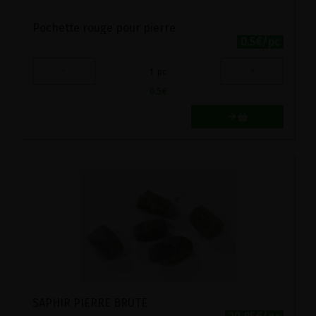
Pochette rouge pour pierre
0.5€/pc
-
+
1
pc
0.5
€
SAPHIR PIERRE BRUTE