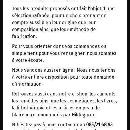
trajets inutiles. En posant ce choix, vous
Sainte Hildegarde recommande de porter la
Tous les produits proposés ont fait l'objet d'une
contribuez à la réduction des émissions de CO₂
calcédoine bleue sur une veine pour que ses
sélection raffinée, pour un choix prenant en
de 30 % en moyenne. Et grâce au plus grand
bienfaits se répandent au corps entier. Pour
compte aussi bien leur origine que leur
réseau de distribution de Belgique, il y a
rester calme, lutter contre les angoisses et avoir
composition ainsi que leur méthode de
toujours une solution près de chez vous.
la parole juste.
fabrication.
Venez chercher votre colis dans un point
8€/pc
Pour vous orienter dans vos commandes ou
d'enlèvement ou distributeur BBox de BPost :
simplement pour vous renseigner, nous sommes
points d'enlèvement ou distributeurs BBox
Ce produit est indisponible pour le moment.
à votre écoute.
Merci de signaler dans les commentaires, le
Nous vendons aussi en ligne ! Nous nous tenons
point d'enlèvement choisi.
à votre entière disposition pour toute demande
Sinon, vous pouvez envoyer un mail avec le
d'information.
point d'enlèvement désiré ou bien nous vous
DANS LA MÊME CATÉGORIE ...
Retrouvez aussi dans notre e-shop, les aliments,
recontacterons afin de déterminer ensemble le
les remèdes ainsi que les cosmétiques, les livres,
lieu de livraison choisi.
la lithothérapie et les articles en peau de
blaireau recommandés par Hildegarde.
N'hésitez pas à nous contacter au
085/21 68 93
Choisir ce lieu