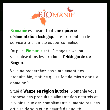
0
Lieux de réception/livraison
Livraison à votre domicile
Biomanie
est avant tout
une épicerie
d'alimentation biologique
de proximité où le
Nous envoyons votre commande à votre
service à la clientèle est personnalisé.
domicile en
Belgique, France, Luxembourg,
Royaume-Uni, Suisse, Pays-Bas, Portugal,
De plus,
Biomanie
est LE magasin wallon
Espagne
. Pour
d'autres pays
, merci de nous
spécialisé dans les produits d'
Hildegarde de
contacter.
Bingen
.
Vous ne recherchez pas simplement des
Choisir ce lieu
produits bio, mais ce qui se fait de mieux dans le
domaine ?
Dans un point d'enlèvement BPost
Situé à
Wanze en région hutoise
, Biomanie vous
propose des produits d'alimentation naturels et
CALCEDOINE BLEUE PIERRE POLIE
En choisissant un Point d’enlèvement ou un
bio, ainsi que des compléments alimentaires, des
distributeur bbox, vous permettez d’éviter des
articles de soin et de beauté de qualité.