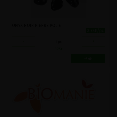
ONYX NOIR PIERRE POLIE
3.75€/pc
-
+
1
pc
3.75
€