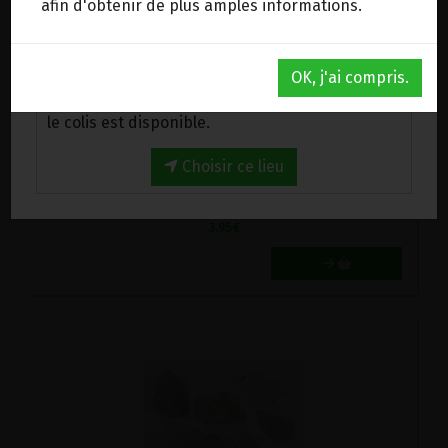
afin d'obtenir de plus amples informations.
Au magasin de Wanze (BE)
OK, j'ai compris.
Venez chercher votre commande au magasin,
le colis est disponible.
AGATE PIERRE ROULEE
3.95€/pc
Choisir ce lieu
-
+
1
pc
3.95
€