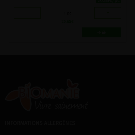
20.85€/pc
-
+
1
pc
20.85
€
INFORMATIONS ALLERGÈNES