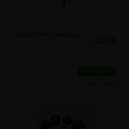
JASPE VERTE PENDENTIF OLIVE
19.2€/pc
-
+
1
pc
19.2
€
1 pc = 19.20 €