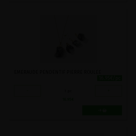
EMERAUDE PENDENTIF PIERRE ROULEE
16.95€/pc
-
+
1
pc
16.95
€