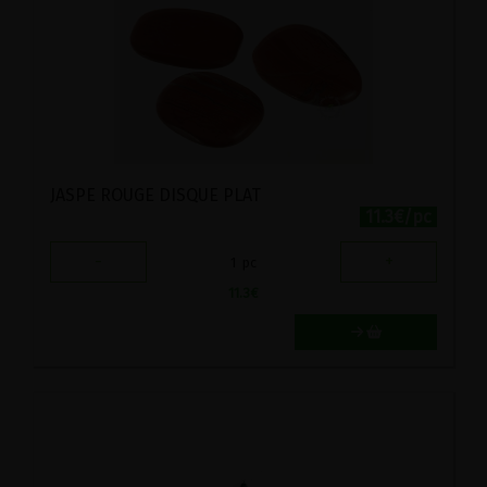
JASPE ROUGE DISQUE PLAT
11.3€/pc
-
+
1
pc
11.3
€