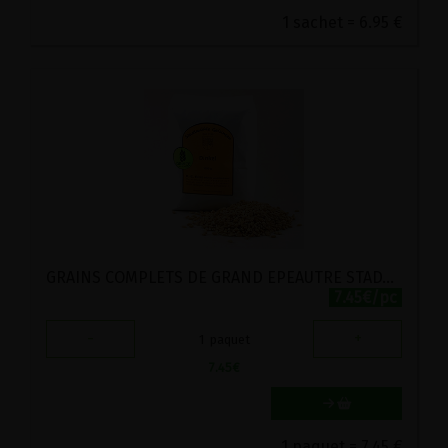
1 sachet = 6.95 €
GRAINS COMPLETS DE GRAND EPEAUTRE STADTMUHLE LABEL HERTZKA 1KG
7.45€/pc
-
+
1
paquet
7.45
€
1 paquet = 7.45 €