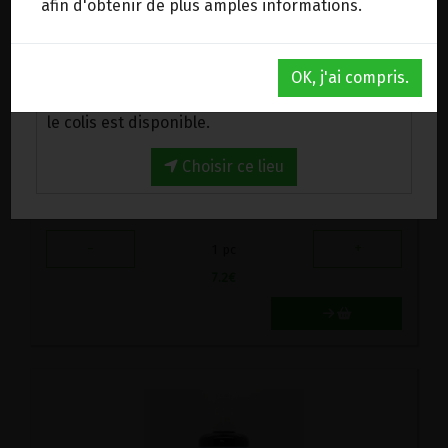
afin d'obtenir de plus amples informations.
Au magasin de Wanze (BE)
OK, j'ai compris.
Venez chercher votre commande au magasin,
le colis est disponible.
Choisir ce lieu
EAU FLORALE HERBE DES ROIS BIO ASTERALE 50ML
7.2€/pc
-
+
1
pc
7.2
€