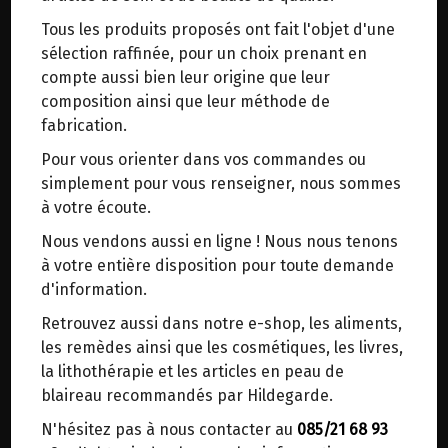
trajets inutiles. En posant ce choix, vous
Tous les produits proposés ont fait l'objet d'une
contribuez à la réduction des émissions de CO₂
Apaise, adoucit et rééquilibre les peaux mixtes,
sélection raffinée, pour un choix prenant en
de 30 % en moyenne. Et grâce au plus grand
sèches ou sensibles.
compte aussi bien leur origine que leur
réseau de distribution de Belgique, il y a
composition ainsi que leur méthode de
toujours une solution près de chez vous.
Aromatise vos boissons et desserts.
fabrication.
Venez chercher votre colis dans un point
Pour vous orienter dans vos commandes ou
d'enlèvement ou distributeur BBox de BPost :
Usage externe et interne.
simplement pour vous renseigner, nous sommes
points d'enlèvement ou distributeurs BBox
7.4€/pc
à votre écoute.
Merci de signaler dans les commentaires, le
Nous vendons aussi en ligne ! Nous nous tenons
Ce produit est indisponible pour le moment.
point d'enlèvement choisi.
à votre entière disposition pour toute demande
Sinon, vous pouvez envoyer un mail avec le
d'information.
point d'enlèvement désiré ou bien nous vous
Retrouvez aussi dans notre e-shop, les aliments,
recontacterons afin de déterminer ensemble le
les remèdes ainsi que les cosmétiques, les livres,
lieu de livraison choisi.
DANS LA MÊME CATÉGORIE ...
la lithothérapie et les articles en peau de
blaireau recommandés par Hildegarde.
N'hésitez pas à nous contacter au
085/21 68 93
Choisir ce lieu