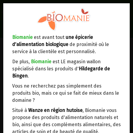
0
Lieux de réception/livraison
Livraison à votre domicile
Biomanie
est avant tout
une épicerie
d'alimentation biologique
de proximité où le
Nous envoyons votre commande à votre
service à la clientèle est personnalisé.
domicile en
Belgique, France, Luxembourg,
Royaume-Uni, Suisse, Pays-Bas, Portugal,
De plus,
Biomanie
est LE magasin wallon
Espagne
. Pour
d'autres pays
, merci de nous
spécialisé dans les produits d'
Hildegarde de
contacter.
Bingen
.
Vous ne recherchez pas simplement des
Choisir ce lieu
produits bio, mais ce qui se fait de mieux dans le
domaine ?
Dans un point d'enlèvement BPost
Situé à
Wanze en région hutoise
, Biomanie vous
propose des produits d'alimentation naturels et
HYDROLAT DE FLEUR D'ORANGER
En choisissant un Point d’enlèvement ou un
bio, ainsi que des compléments alimentaires, des
distributeur bbox, vous permettez d’éviter des
BIO LA DROME 200ML
articles de soin et de beauté de qualité.