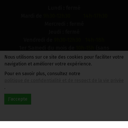
Lundi : fermé
Mardi de
9h30-12h30 14h-17h30
Mercredi : fermé
Jeudi : fermé
Vendredi de
9h30-12h30 14h-18h
1er Samedi du mois de
10h-15h
(sans
interruption)
Nous utilisons sur ce site des cookies pour faciliter votre
Dimanche : fermé
navigation et améliorer votre expérience.
Pour en savoir plus, consultez notre
N° de compte bancaire : BE88 0018 9900 2241
politique de confidentialité et de respect de la vie privée
TVA BE0733 949 609
.
J'accepte
Réalisé avec
par
MonSiteAMoi