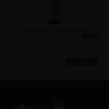
EAU FLORALE KATRAFRAY BIO ASTERALE 50ML
7.2€/pc
-
+
1
pc
7.2
€