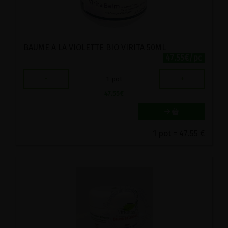
BAUME A LA VIOLETTE BIO VIRITA 50ML
47.55€/pc
-
+
1
pot
47.55
€
1 pot = 47.55 €