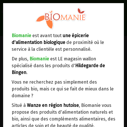
0
Lieux de réception/livraison
Livraison à votre domicile
Biomanie
est avant tout
une épicerie
d'alimentation biologique
de proximité où le
Nous envoyons votre commande à votre
service à la clientèle est personnalisé.
domicile en
Belgique, France, Luxembourg,
Royaume-Uni, Suisse, Pays-Bas, Portugal,
De plus,
Biomanie
est LE magasin wallon
Espagne
. Pour
d'autres pays
, merci de nous
spécialisé dans les produits d'
Hildegarde de
contacter.
Bingen
.
Vous ne recherchez pas simplement des
Choisir ce lieu
produits bio, mais ce qui se fait de mieux dans le
domaine ?
Dans un point d'enlèvement BPost
Situé à
Wanze en région hutoise
, Biomanie vous
propose des produits d'alimentation naturels et
En choisissant un Point d’enlèvement ou un
bio, ainsi que des compléments alimentaires, des
distributeur bbox, vous permettez d’éviter des
articles de soin et de beauté de qualité.