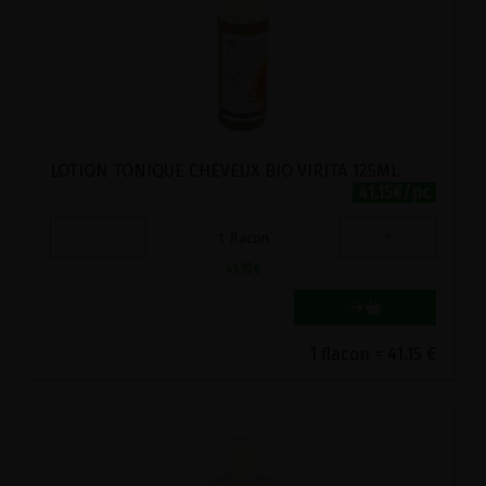
LOTION TONIQUE CHEVEUX BIO VIRITA 125ML
41.15€/pc
-
+
1
flacon
41.15
€
1 flacon = 41.15 €