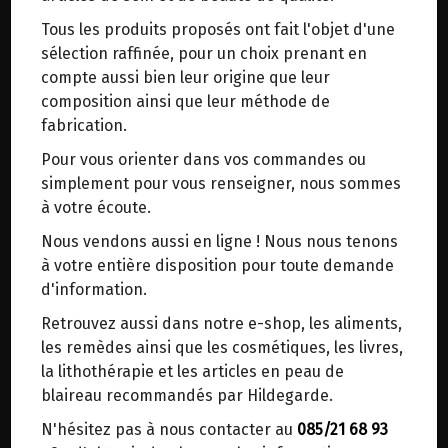
trajets inutiles. En posant ce choix, vous
Tous les produits proposés ont fait l'objet d'une
contribuez à la réduction des émissions de CO₂
LOTION CAPILLAIRE A LA CENDRE
sélection raffinée, pour un choix prenant en
de 30 % en moyenne. Et grâce au plus grand
DE PRUNIER JURA 500ML
compte aussi bien leur origine que leur
réseau de distribution de Belgique, il y a
composition ainsi que leur méthode de
toujours une solution près de chez vous.
fabrication.
Origine : Allemagne.
Venez chercher votre colis dans un point
Pour vous orienter dans vos commandes ou
d'enlèvement ou distributeur BBox de BPost :
Réalisée selon la recette originale d'Hildegarde
simplement pour vous renseigner, nous sommes
de Bingen.
points d'enlèvement ou distributeurs BBox
à votre écoute.
Merci de signaler dans les commentaires, le
Soin du cuir chevelu. Ralentit la chute des
Nous vendons aussi en ligne ! Nous nous tenons
point d'enlèvement choisi.
cheveux, active la repousse. Cette lotion capillaire
à votre entière disposition pour toute demande
contient des cendres d’écorce et de feuilles de
Sinon, vous pouvez envoyer un mail avec le
d'information.
prunier, qui tonifient le cuir chevelu et donnent
point d'enlèvement désiré ou bien nous vous
Retrouvez aussi dans notre e-shop, les aliments,
aux cheveux une saine apparence.
recontacterons afin de déterminer ensemble le
les remèdes ainsi que les cosmétiques, les livres,
lieu de livraison choisi.
la lithothérapie et les articles en peau de
Première semaine: lavez vos cheveux
blaireau recommandés par Hildegarde.
normalement avec un shampooing doux. Puis
diluez la lotion 1:3 avec de l'eau (1 verre à liqueur
N'hésitez pas à nous contacter au
085/21 68 93
Choisir ce lieu