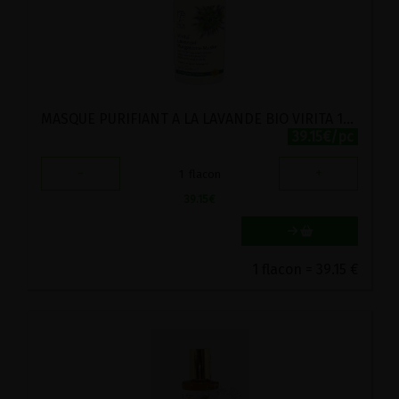
MASQUE PURIFIANT A LA LAVANDE BIO VIRITA 125ML
39.15€/pc
-
+
1
flacon
39.15
€
1 flacon = 39.15 €