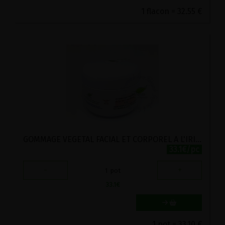
1 flacon = 32.55 €
GOMMAGE VEGETAL FACIAL ET CORPOREL A L'IRIS EN POUDRE BIO VIRIDITAS 50G
33.1€/pc
-
+
1
pot
33.1
€
1 pot = 33.10 €