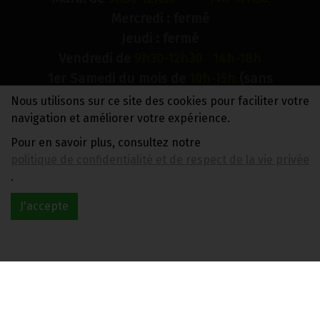
Mercredi : fermé
Jeudi : fermé
Vendredi de
9h30-12h30 14h-18h
1er Samedi du mois de
10h-15h
(sans
interruption)
Nous utilisons sur ce site des cookies pour faciliter votre
Dimanche : fermé
navigation et améliorer votre expérience.
Pour en savoir plus, consultez notre
N° de compte bancaire : BE88 0018 9900 2241
politique de confidentialité et de respect de la vie privée
TVA BE0733 949 609
.
J'accepte
Réalisé avec
par
MonSiteAMoi