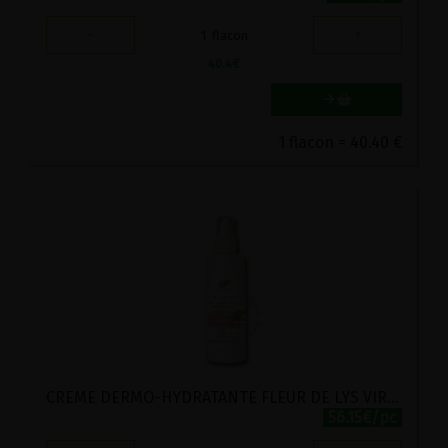
-
+
1
flacon
40.4
€
1 flacon = 40.40 €
CREME DERMO-HYDRATANTE FLEUR DE LYS VIRIDITAS 100ML
56.15€/pc