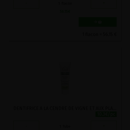
-
+
1
flacon
56.15
€
1 flacon = 56.15 €
DENTIFRICE A LA CENDRE DE VIGNE ET AUX PLANTES HILDEGARDE BIO BITTERKRAFT 75CL
10.3€/pc
-
+
1
Tube