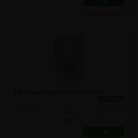
1 flacon = 44.95 €
EAU FLORALE DOUCEUR VIRIDITAS 125ML
32.55€/pc
-
+
1
flacon
32.55
€