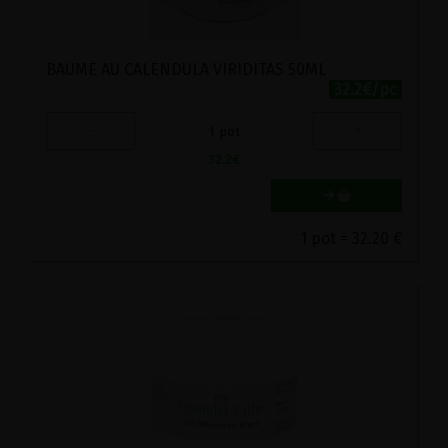
BAUME AU CALENDULA VIRIDITAS 50ML
32.2€/pc
-
+
1
pot
32.2
€
1 pot = 32.20 €