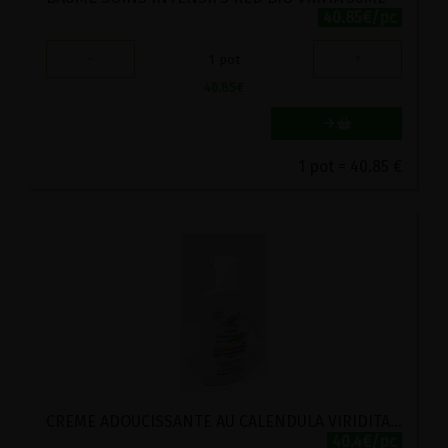
40.85€/pc
-
+
1
pot
40.85
€
1 pot = 40.85 €
CREME ADOUCISSANTE AU CALENDULA VIRIDITAS 125ML
40.4€/pc