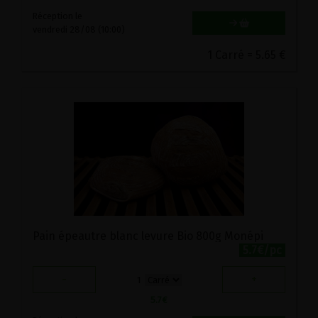
Réception le
vendredi 28/08 (10:00)
1 Carré = 5.65 €
Pain épeautre blanc levure Bio 800g Monépi
5.7€/pc
-
+
1
5.7
€