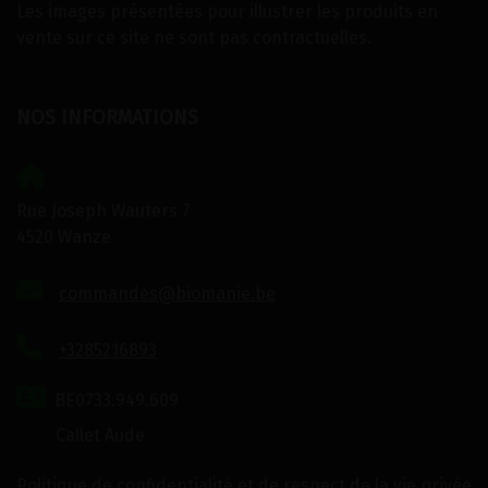
Les images présentées pour illustrer les produits en
vente sur ce site ne sont pas contractuelles.
NOS INFORMATIONS
Rue Joseph Wauters 7
4520 Wanze
commandes@biomanie.be
+3285216893
BE0733.949.609
Callet Aude
Politique de confidentialité et de respect de la vie privée