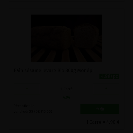
Pain sésame levure Bio 800g Monépi
4.9€/pc
-
+
1
Carré
4.9
€
Réception le
vendredi 28/08 (10:00)
1 Carré = 4.90 €