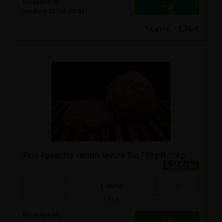
Réception le
vendredi 28/08 (10:00)
1 Carré = 5.70 €
Pain épeautre raisins levure Bio 700g Monépi
5.55€/pc
-
+
1
Miche
5.55
€
Réception le