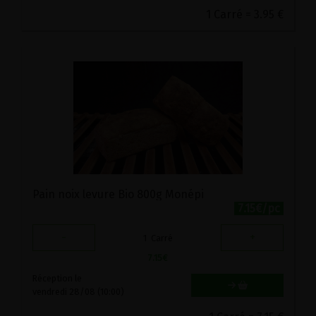
1 Carré = 3.95 €
Pain noix levure Bio 800g Monépi
7.15€/pc
-
+
1
Carré
7.15
€
Réception le
vendredi 28/08 (10:00)