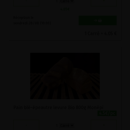
-
+
1
4.05
€
Réception le
vendredi 28/08 (10:00)
1 Carré = 4.05 €
Pain blé-épeautre levure Bio 800g Monépi
4.5€/pc
-
+
1