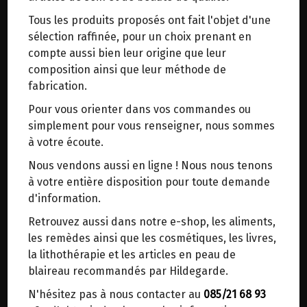
trajets inutiles. En posant ce choix, vous
Tous les produits proposés ont fait l'objet d'une
contribuez à la réduction des émissions de CO₂
Pain multi levure Bio 800g
sélection raffinée, pour un choix prenant en
de 30 % en moyenne. Et grâce au plus grand
Monépi
compte aussi bien leur origine que leur
réseau de distribution de Belgique, il y a
composition ainsi que leur méthode de
toujours une solution près de chez vous.
fabrication.
Farine de blé demi-grise
Venez chercher votre colis dans un point
Sel marin
Pour vous orienter dans vos commandes ou
d'enlèvement ou distributeur BBox de BPost :
Eau
simplement pour vous renseigner, nous sommes
points d'enlèvement ou distributeurs BBox
Levure
à votre écoute.
Graines oléagineuses (amandes, noisettes,
Merci de signaler dans les commentaires, le
Nous vendons aussi en ligne ! Nous nous tenons
tournesol, courge, sésame, lin, pavot)
point d'enlèvement choisi.
à votre entière disposition pour toute demande
Sinon, vous pouvez envoyer un mail avec le
d'information.
A VENIR RETIRER AU MAGASIN BIOMANIE
point d'enlèvement désiré ou bien nous vous
Retrouvez aussi dans notre e-shop, les aliments,
4.9€/pc
recontacterons afin de déterminer ensemble le
les remèdes ainsi que les cosmétiques, les livres,
lieu de livraison choisi.
-
+
la lithothérapie et les articles en peau de
1
blaireau recommandés par Hildegarde.
4.9
€
N'hésitez pas à nous contacter au
085/21 68 93
Réception le
Choisir ce lieu
vendredi 28/08 (10:00)