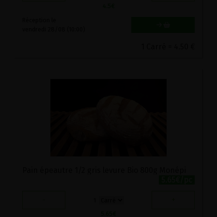
4.5
€
Réception le
vendredi 28/08 (10:00)
1 Carré = 4.50 €
Pain épeautre 1/2 gris levure Bio 800g Monépi
5.65€/pc
-
+
1
5.65
€