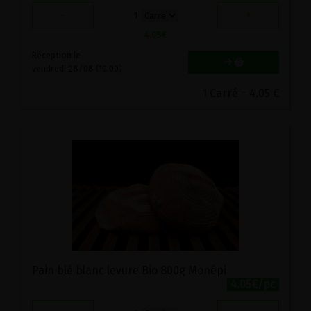
-
+
1
4.05
€
Réception le
vendredi 28/08 (10:00)
1 Carré = 4.05 €
Pain blé blanc levure Bio 800g Monépi
4.05€/pc