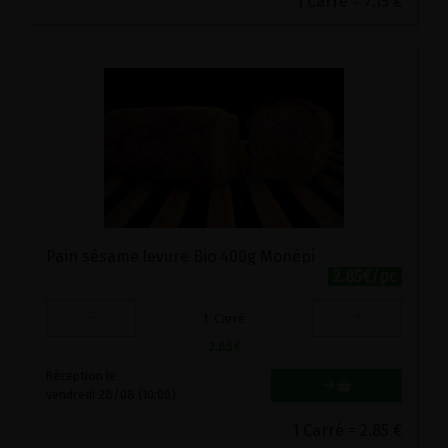
1 Carré = 7.15 €
Pain sésame levure Bio 400g Monépi
2.85€/pc
-
+
1
Carré
2.85
€
Réception le
vendredi 28/08 (10:00)
1 Carré = 2.85 €