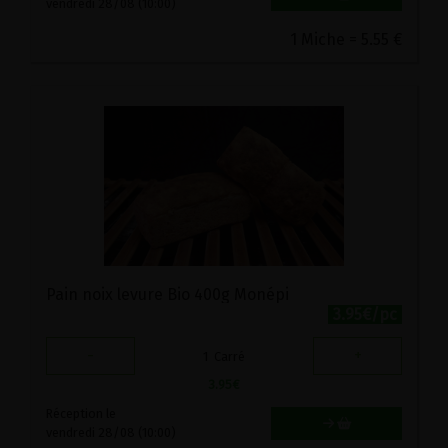
vendredi 28/08 (10:00)
1 Miche = 5.55 €
Pain noix levure Bio 400g Monépi
3.95€/pc
-
+
1
Carré
3.95
€
Réception le
vendredi 28/08 (10:00)