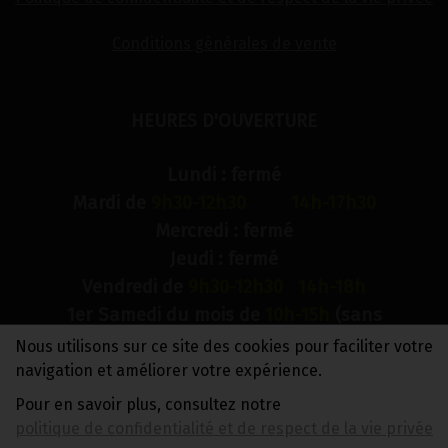
Conditions générales de vente
HEURES D'OUVERTURE
Lundi : fermé
Mardi de
9h30-12h30 14h-17h30
Mercredi : fermé
Jeudi : fermé
Vendredi de
9h30-12h30 14h-18h
1er Samedi du mois de
10h-15h
(sans
interruption)
Nous utilisons sur ce site des cookies pour faciliter votre
Dimanche : fermé
navigation et améliorer votre expérience.
Pour en savoir plus, consultez notre
N° de compte bancaire : BE88 0018 9900 2241
politique de confidentialité et de respect de la vie privée
TVA BE0733 949 609