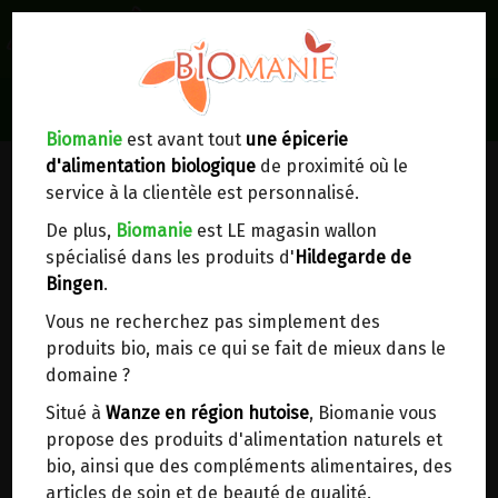
0
Lieux de réception/livraison
Livraison à votre domicile
Biomanie
est avant tout
une épicerie
d'alimentation biologique
de proximité où le
Nous envoyons votre commande à votre
service à la clientèle est personnalisé.
domicile en
Belgique, France, Luxembourg,
Royaume-Uni, Suisse, Pays-Bas, Portugal,
De plus,
Biomanie
est LE magasin wallon
Espagne
. Pour
d'autres pays
, merci de nous
spécialisé dans les produits d'
Hildegarde de
contacter.
Bingen
.
Vous ne recherchez pas simplement des
Choisir ce lieu
produits bio, mais ce qui se fait de mieux dans le
domaine ?
Dans un point d'enlèvement BPost
Situé à
Wanze en région hutoise
, Biomanie vous
propose des produits d'alimentation naturels et
En choisissant un Point d’enlèvement ou un
bio, ainsi que des compléments alimentaires, des
distributeur bbox, vous permettez d’éviter des
articles de soin et de beauté de qualité.