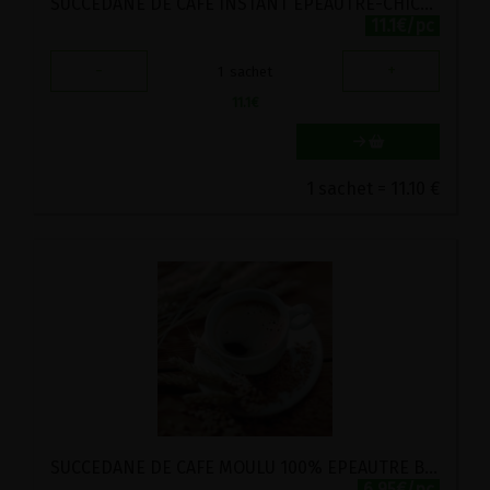
SUCCEDANE DE CAFE INSTANT EPEAUTRE-CHICOREE DEMETER BIO NATURATA 175G
11.1€/pc
-
+
1
sachet
11.1
€
1 sachet = 11.10 €
SUCCEDANE DE CAFE MOULU 100% EPEAUTRE BIO POSCH 250G
6.95€/pc