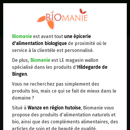
0
Lieux de réception/livraison
Livraison à votre domicile
Biomanie
est avant tout
une épicerie
d'alimentation biologique
de proximité où le
Nous envoyons votre commande à votre
service à la clientèle est personnalisé.
domicile en
Belgique, France, Luxembourg,
Royaume-Uni, Suisse, Pays-Bas, Portugal,
De plus,
Biomanie
est LE magasin wallon
Espagne
. Pour
d'autres pays
, merci de nous
spécialisé dans les produits d'
Hildegarde de
contacter.
Bingen
.
Vous ne recherchez pas simplement des
Choisir ce lieu
produits bio, mais ce qui se fait de mieux dans le
domaine ?
Dans un point d'enlèvement BPost
Situé à
Wanze en région hutoise
, Biomanie vous
propose des produits d'alimentation naturels et
En choisissant un Point d’enlèvement ou un
bio, ainsi que des compléments alimentaires, des
distributeur bbox, vous permettez d’éviter des
articles de soin et de beauté de qualité.