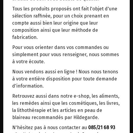
trajets inutiles. En posant ce choix, vous
Tous les produits proposés ont fait l'objet d'une
contribuez à la réduction des émissions de CO₂
BOISSON D'EPEAUTRE BIO THE
sélection raffinée, pour un choix prenant en
de 30 % en moyenne. Et grâce au plus grand
BRIDGE 1L
compte aussi bien leur origine que leur
réseau de distribution de Belgique, il y a
composition ainsi que leur méthode de
toujours une solution près de chez vous.
fabrication.
Origine : Italie.
Venez chercher votre colis dans un point
Petite entreprise familiale.
Pour vous orienter dans vos commandes ou
d'enlèvement ou distributeur BBox de BPost :
simplement pour vous renseigner, nous sommes
points d'enlèvement ou distributeurs BBox
Sans lactose ni sucre ajouté.
à votre écoute.
Merci de signaler dans les commentaires, le
Nous vendons aussi en ligne ! Nous nous tenons
Lait végétal élaboré à partir de la variété
point d'enlèvement choisi.
à votre entière disposition pour toute demande
d'épeautre amidonnier "triticum" dicoccum,
Sinon, vous pouvez envoyer un mail avec le
d'information.
recommandée par Hildegarde, variété très
point d'enlèvement désiré ou bien nous vous
développée en Italie.
Retrouvez aussi dans notre e-shop, les aliments,
recontacterons afin de déterminer ensemble le
les remèdes ainsi que les cosmétiques, les livres,
lieu de livraison choisi.
C'est une céréale très rassasiante, avec un index
la lithothérapie et les articles en peau de
glycémique pas trop élevé, peu calorique et bien
blaireau recommandés par Hildegarde.
digestible.
N'hésitez pas à nous contacter au
085/21 68 93
Choisir ce lieu