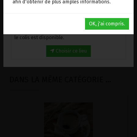
3.05€/pc
afin d'obtenir de plus amples informations.
-
+
1
Brique
Au magasin de Wanze (BE)
3.05
€
OK, j'ai compris.
Venez chercher votre commande au magasin,
le colis est disponible.
1 Brique = 3.05 €
Choisir ce lieu
DANS LA MÊME CATÉGORIE ...