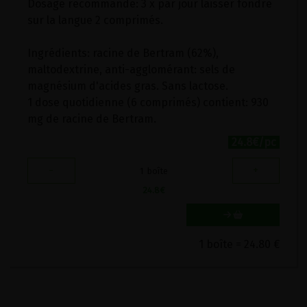
Dosage recommandé: 3 x par jour laisser fondre
sur la langue 2 comprimés.
Ingrédients: racine de Bertram (62%),
maltodextrine, anti-agglomérant: sels de
magnésium d'acides gras. Sans lactose.
1 dose quotidienne (6 comprimés) contient: 930
mg de racine de Bertram.
24.8€/pc
-
+
1
boîte
24.8
€
1 boîte = 24.80 €