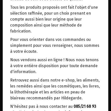
trajets inutiles. En posant ce choix, vous
Tous les produits proposés ont fait l'objet d'une
contribuez à la réduction des émissions de CO₂
COMPRIMES AU BERTRAM POSCH
sélection raffinée, pour un choix prenant en
de 30 % en moyenne. Et grâce au plus grand
270 COMPRIMES
compte aussi bien leur origine que leur
réseau de distribution de Belgique, il y a
composition ainsi que leur méthode de
toujours une solution près de chez vous.
fabrication.
Soutient l'immunité, aide à l'assimilation de nos
Venez chercher votre colis dans un point
aliments.
Pour vous orienter dans vos commandes ou
d'enlèvement ou distributeur BBox de BPost :
simplement pour vous renseigner, nous sommes
points d'enlèvement ou distributeurs BBox
à votre écoute.
Le Bertram réel ou romain (Anacyclus pyrethrum)
Merci de signaler dans les commentaires, le
Nous vendons aussi en ligne ! Nous nous tenons
est l'épice universelle de la cuisine
point d'enlèvement choisi.
à votre entière disposition pour toute demande
hildegardienne, tant pour la cuisson que pour
Sinon, vous pouvez envoyer un mail avec le
d'information.
l'assaisonnement.
point d'enlèvement désiré ou bien nous vous
Retrouvez aussi dans notre e-shop, les aliments,
Cette plante presque oubliée de la région
recontacterons afin de déterminer ensemble le
les remèdes ainsi que les cosmétiques, les livres,
méditerranéenne ressemble à la camomille. La
lieu de livraison choisi.
la lithothérapie et les articles en peau de
racine en poudre a un goût agréablement
blaireau recommandés par Hildegarde.
piquant.
N'hésitez pas à nous contacter au
085/21 68 93
"Qu'on le mange sec ou en plats, Bertram est
Choisir ce lieu