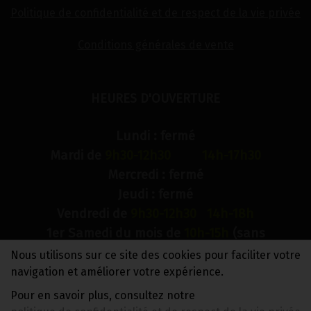
Politique de confidentialité et de respect de la vie privée
Conditions générales de vente
HEURES D'OUVERTURE
Lundi : fermé
Mardi de
9h30-12h30 14h-17h30
Mercredi : fermé
Jeudi : fermé
Vendredi de
9h30-12h30 14h-18h
1er Samedi du mois de
10h-15h
(sans
interruption)
Nous utilisons sur ce site des cookies pour faciliter votre
Dimanche : fermé
navigation et améliorer votre expérience.
Pour en savoir plus, consultez notre
N° de compte bancaire : BE88 0018 9900 2241