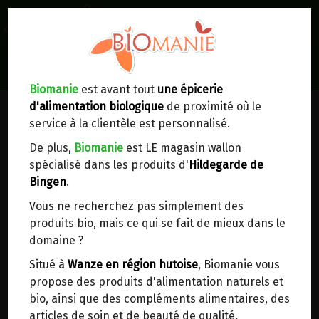
0
Lieux de réception/livraison
Livraison à votre domicile
Biomanie
est avant tout
une épicerie
d'alimentation biologique
de proximité où le
Nous envoyons votre commande à votre
service à la clientèle est personnalisé.
domicile en
Belgique, France, Luxembourg,
Royaume-Uni, Suisse, Pays-Bas, Portugal,
De plus,
Biomanie
est LE magasin wallon
Espagne
. Pour
d'autres pays
, merci de nous
spécialisé dans les produits d'
Hildegarde de
contacter.
Bingen
.
Vous ne recherchez pas simplement des
Choisir ce lieu
produits bio, mais ce qui se fait de mieux dans le
domaine ?
Dans un point d'enlèvement BPost
Situé à
Wanze en région hutoise
, Biomanie vous
propose des produits d'alimentation naturels et
En choisissant un Point d’enlèvement ou un
bio, ainsi que des compléments alimentaires, des
distributeur bbox, vous permettez d’éviter des
articles de soin et de beauté de qualité.