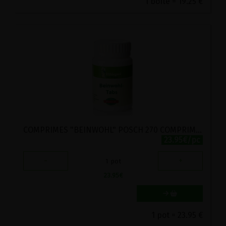
1 boîte = 19.25 €
COMPRIMES "BEINWOHL" POSCH 270 COMPRIMES
23.95€/pc
-
+
1
pot
23.95
€
1 pot = 23.95 €