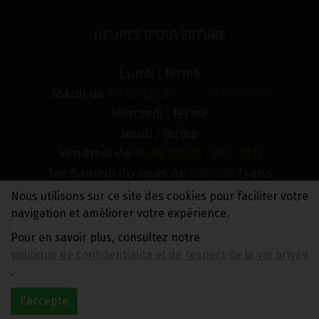
HEURES D'OUVERTURE
Lundi : fermé
Mardi de
9h30-12h30 14h-17h30
Mercredi : fermé
Jeudi : fermé
Vendredi de
9h30-12h30 14h-18h
1er Samedi du mois de
10h-15h
(sans
interruption)
Nous utilisons sur ce site des cookies pour faciliter votre
Dimanche : fermé
navigation et améliorer votre expérience.
Pour en savoir plus, consultez notre
N° de compte bancaire : BE88 0018 9900 2241
politique de confidentialité et de respect de la vie privée
TVA BE0733 949 609
.
J'accepte