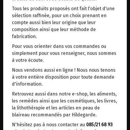
trajets inutiles. En posant ce choix, vous
Tous les produits proposés ont fait l'objet d'une
contribuez à la réduction des émissions de CO₂
FLOCONS FINS DE GRAND
sélection raffinée, pour un choix prenant en
de 30 % en moyenne. Et grâce au plus grand
EPEAUTRE BIO VIRIDITAS 1KG
compte aussi bien leur origine que leur
réseau de distribution de Belgique, il y a
composition ainsi que leur méthode de
toujours une solution près de chez vous.
fabrication.
Origine : France.
Venez chercher votre colis dans un point
Variété non hybridée : OBERKULMER.
Pour vous orienter dans vos commandes ou
d'enlèvement ou distributeur BBox de BPost :
simplement pour vous renseigner, nous sommes
points d'enlèvement ou distributeurs BBox
Les flocons frais de grand épeautre constituent
à votre écoute.
d'excellents petits déjeuners !
Merci de signaler dans les commentaires, le
Nous vendons aussi en ligne ! Nous nous tenons
point d'enlèvement choisi.
à votre entière disposition pour toute demande
Cet ancêtre du blé moderne est une très
Sinon, vous pouvez envoyer un mail avec le
d'information.
ancienne céréale (+ de 10 000 ans). Réellement
point d'enlèvement désiré ou bien nous vous
pur, l'épeautre biologique non hybridé est la
Retrouvez aussi dans notre e-shop, les aliments,
recontacterons afin de déterminer ensemble le
céréale par excellence, conseillée comme base
les remèdes ainsi que les cosmétiques, les livres,
lieu de livraison choisi.
essentielle d'une bonne alimentation par
la lithothérapie et les articles en peau de
Hildegarde.
blaireau recommandés par Hildegarde.
N'hésitez pas à nous contacter au
085/21 68 93
Choisir ce lieu
Conseils d'utilisation :