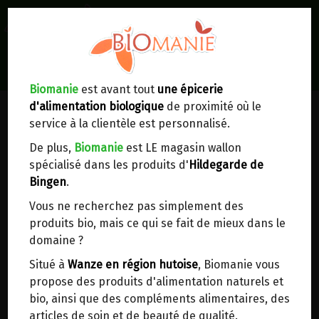
0
Lieux de réception/livraison
Livraison à votre domicile
Biomanie
est avant tout
une épicerie
d'alimentation biologique
de proximité où le
Nous envoyons votre commande à votre
service à la clientèle est personnalisé.
domicile en
Belgique, France, Luxembourg,
Royaume-Uni, Suisse, Pays-Bas, Portugal,
De plus,
Biomanie
est LE magasin wallon
Espagne
. Pour
d'autres pays
, merci de nous
spécialisé dans les produits d'
Hildegarde de
contacter.
Bingen
.
Vous ne recherchez pas simplement des
Choisir ce lieu
produits bio, mais ce qui se fait de mieux dans le
domaine ?
Dans un point d'enlèvement BPost
Situé à
Wanze en région hutoise
, Biomanie vous
propose des produits d'alimentation naturels et
En choisissant un Point d’enlèvement ou un
bio, ainsi que des compléments alimentaires, des
distributeur bbox, vous permettez d’éviter des
articles de soin et de beauté de qualité.