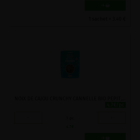
1 sachet = 3.40 €
NOIX DE CAJOU CRUNCHY CANNELLE BIO PEPITE 125G
4.7€/pc
-
+
1
pc
4.7
€