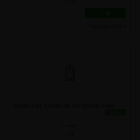
5.45
€
1 sachet = 5.45 €
GRAINES DE TOURNESOL BIO ORIGAMI 400G
3.4€/pc
-
+
1
sachet
3.4
€