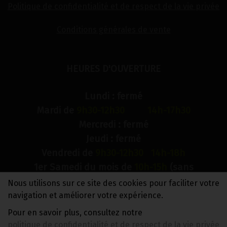
Politique de confidentialité et de respect de la vie privée
Conditions générales de vente
HEURES D'OUVERTURE
Lundi : fermé
Mardi de
9h30-12h30 14h-17h30
Mercredi : fermé
Jeudi : fermé
Vendredi de
9h30-12h30 14h-18h
1er Samedi du mois de
10h-15h
(sans
interruption)
Nous utilisons sur ce site des cookies pour faciliter votre
Dimanche : fermé
navigation et améliorer votre expérience.
Pour en savoir plus, consultez notre
N° de compte bancaire : BE88 0018 9900 2241
politique de confidentialité et de respect de la vie privée