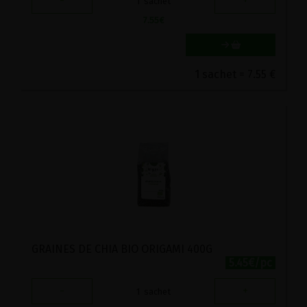
-
+
1
sachet
7.55
€
1 sachet = 7.55 €
GRAINES DE CHIA BIO ORIGAMI 400G
5.45€/pc
-
+
1
sachet