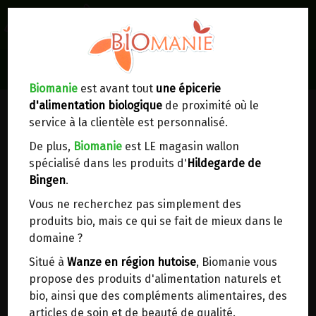
0
Lieux de réception/livraison
Livraison à votre domicile
Biomanie
est avant tout
une épicerie
d'alimentation biologique
de proximité où le
Nous envoyons votre commande à votre
service à la clientèle est personnalisé.
domicile en
Belgique, France, Luxembourg,
Royaume-Uni, Suisse, Pays-Bas, Portugal,
De plus,
Biomanie
est LE magasin wallon
Espagne
. Pour
d'autres pays
, merci de nous
spécialisé dans les produits d'
Hildegarde de
contacter.
Bingen
.
Vous ne recherchez pas simplement des
Choisir ce lieu
produits bio, mais ce qui se fait de mieux dans le
domaine ?
Dans un point d'enlèvement BPost
Situé à
Wanze en région hutoise
, Biomanie vous
propose des produits d'alimentation naturels et
En choisissant un Point d’enlèvement ou un
bio, ainsi que des compléments alimentaires, des
distributeur bbox, vous permettez d’éviter des
articles de soin et de beauté de qualité.