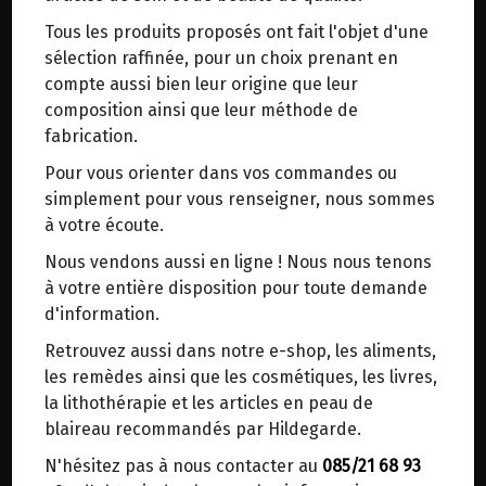
trajets inutiles. En posant ce choix, vous
Tous les produits proposés ont fait l'objet d'une
contribuez à la réduction des émissions de CO₂
GRAINES DE SESAME BIO ORIGAMI
sélection raffinée, pour un choix prenant en
de 30 % en moyenne. Et grâce au plus grand
400G
compte aussi bien leur origine que leur
réseau de distribution de Belgique, il y a
composition ainsi que leur méthode de
toujours une solution près de chez vous.
fabrication.
Origine : Egypte.
Venez chercher votre colis dans un point
Labels : Bio.
Pour vous orienter dans vos commandes ou
d'enlèvement ou distributeur BBox de BPost :
simplement pour vous renseigner, nous sommes
points d'enlèvement ou distributeurs BBox
Les graines de sésame sont une source élevée de
à votre écoute.
fibres, de minéraux et d'oligo-éléments.
Merci de signaler dans les commentaires, le
Nous vendons aussi en ligne ! Nous nous tenons
point d'enlèvement choisi.
à votre entière disposition pour toute demande
Le sésame est très riche en calcium, phosphore,
Sinon, vous pouvez envoyer un mail avec le
d'information.
magnésium, fer, zinc, manganèse et cuivre.
point d'enlèvement désiré ou bien nous vous
Retrouvez aussi dans notre e-shop, les aliments,
recontacterons afin de déterminer ensemble le
Le sésame est très connu en tant que sauce
les remèdes ainsi que les cosmétiques, les livres,
lieu de livraison choisi.
tahini mais ses petites graines rehaussent la
la lithothérapie et les articles en peau de
saveur de nombreux plats.
blaireau recommandés par Hildegarde.
N'hésitez pas à nous contacter au
085/21 68 93
Choisir ce lieu
Recette gomasio : (à préparer chez soi en