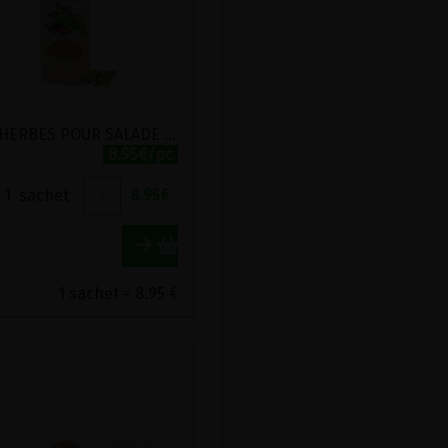
FINES HERBES POUR SALADE BIO POSCH 100G
8.95€/pc
1
sachet
+
8.95
€
1 sachet = 8.95 €