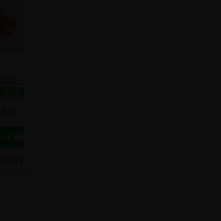
MELANGE AU FENOUIL SIVESAN VIRIDITAS 50G
.7€/pc
8.7
€
 8.70 €