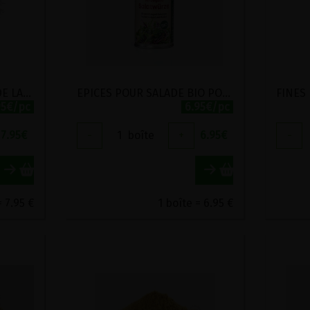
EPICES POUR BISCUITS DE LA JOIE BIO VIRIDITAS 50G
EPICES POUR SALADE BIO POSCH 100G
95€/pc
6.95€/pc
7.95
€
-
1
boîte
+
6.95
€
-
= 7.95 €
1 boîte = 6.95 €