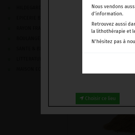
Nous vendons aussi
HILDEGARDE DE BINGEN
d'information.
EPICERIE BIO
Retrouvez aussi dan
RAYON FRAIS
la lithothérapie et
BOULANGERIE
N'hésitez pas à no
SANTE & BIEN-ETRE
LITTERATURE
MAISON ECOLOGIQUE
Choisir ce lieu