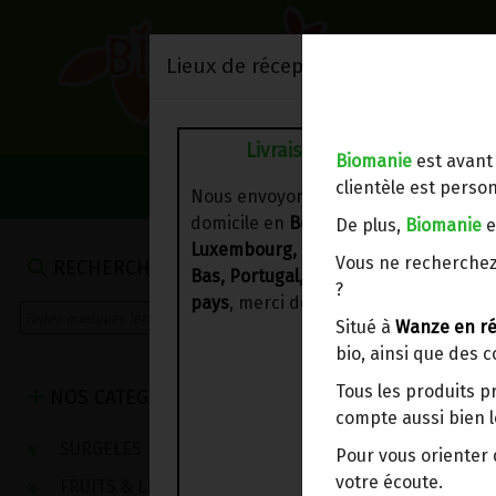
Lieux de réception/livraison
Livraison à votre domicile
Biomanie
est avant
NOS VENTES DU 
clientèle est person
Nous envoyons votre commande à vo
domicile en
Belgique, France,
De plus,
Biomanie
e
Luxembourg, Royaume-Uni, Suisse, P
Vous ne recherchez
RECHERCHE
Bas, Portugal, Espagne
. Pour
d'autre
?
pays
, merci de nous contacter.
Situé à
Wanze en ré
bio, ainsi que des 
Tous les produits p
NOS CATEGORIES
compte aussi bien l
SURGELES
Pour vous oriente
votre écoute.
FRUITS & LEGUMES