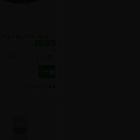
EPICES POUR BISCUITS AU GINGEMBRE BIO VIRIDITAS 50G
6.3€/pc
1
pot
+
6.3
€
1 pot = 6.30 €