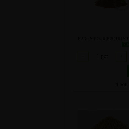
7.
-
1
pot
+
1 pot 