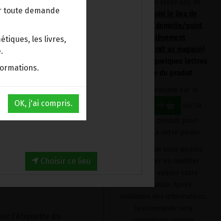
devrez en créer un), et
ur toute demande
avoir choisi le lieu de
d bien des poires
livraison (domicile/point
e idée de les manger
d'enlèvement
provoquer le rhume, la
tiques, les livres,
Bpost/retrait au magasin)
s et du foie. Il faudra
.
en tapant quelques lettres
ites.
formations.
du nom du produit
t l'ingrédient principal
matiques léguées par
Cliquez ensuite sur le
OK, j'ai compris.
bouton
sur la
enouil, du galanga, de la
fiche du produit pour
s deviennent un
l'ajouter à votre panier
enlève la migraine, enlève
homme et le purge, comme
Produit que vous pouvez
l contient" (Physica II).
Choisir ce lieu
supprimer ou modifier
avant de valider votre
:
commande. Après
validation des informations,
la commande sera
sur l'étiquette du
considérée comme