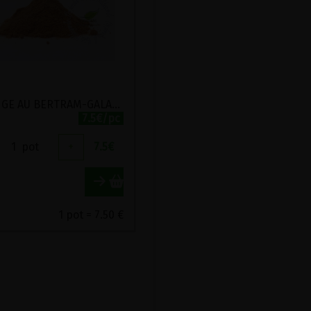
MELANGE AU BERTRAM-GALANGA EN POUDRE BIO VIRIDITAS 40G
7.5€/pc
1
pot
+
7.5
€
1 pot = 7.50 €