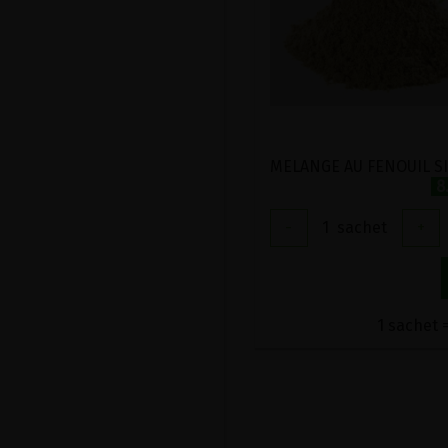
8
-
1
sachet
+
1 sachet =