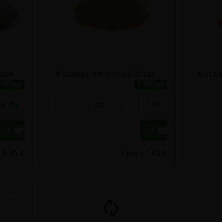
GARAM MASALA D'HILDEGARDE BIO VIRIDITAS 50G
MELANGE AIR BIO VIRIDITAS 50G
95€/pc
7.9€/pc
6.95
€
-
1
pot
+
7.9
€
-
= 6.95 €
1 pot = 7.90 €