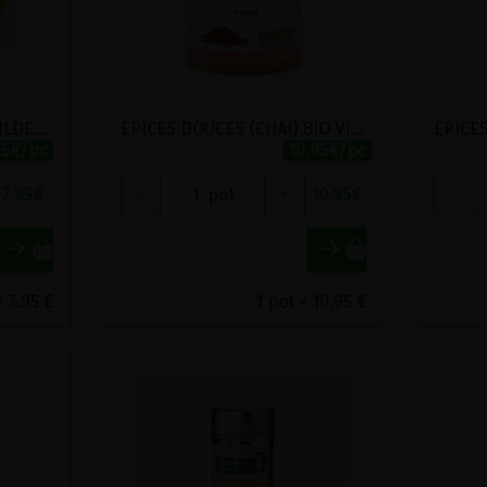
CURRY DES JARDINS D'HILDEGARDE BIO VIRIDITAS 50G
EPICES DOUCES (CHAI) BIO VIRIDITAS 80G
95€/pc
10.95€/pc
7.95
€
-
1
pot
+
10.95
€
-
= 7.95 €
1 pot = 10.95 €