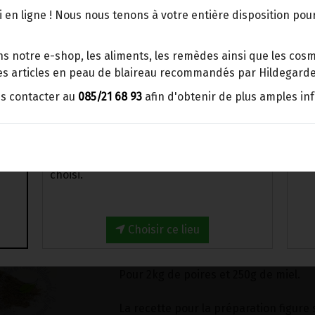
points d'enlèvement ou distributeurs
 en ligne ! Nous nous tenons à votre entière disposition po
Hildegarde de Bingen ne dit pas gran
BBox
d'autant plus si vous avez la mauvais
Merci de signaler dans les
crues! Elle explique qu'elles peuvent 
s notre e-shop, les aliments, les remèdes ainsi que les cosmé
commentaires, le point d'enlèvement
migraine,, un engorgement des poumon
 les articles en peau de blaireau recommandés par Hildegarde
choisi.
donc toujours privilégier les poires cu
us contacter au
085/21 68 93
afin d'obtenir de plus amples in
C'est pourtant cette même poire qui es
Sinon, vous pouvez envoyer un mail avec
de l'une des recettes les plus emblé
le point d'enlèvement désiré ou bien
Hildegarde!
nous vous recontacterons afin de
Cuites et mélangées avec du miel, du f
déterminer ensemble le lieu de livraison
réglisse et de la sarriette, ces poire
choisi.
"électuaire plus précieux que l'or, il 
toutes les humeurs qui sont dans l'
on nettoie un vase des excréments qu'i
Choisir ce lieu
Conseil d'utilisation pour 1 pot de 50g
Pour 2kg de poires et 250g de miel.
La recette pour la préparation figure 