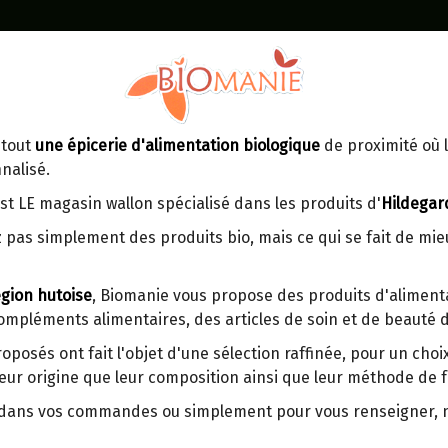
Identifiez-vous
Dans un point d'enlèvement BPost
 tout
une épicerie d'alimentation biologique
de proximité où l
MOMENT
CONTACT
nalisé.
En choisissant un Point d’enlèvement ou
Ven
tre
un distributeur bbox, vous permettez
maga
st LE magasin wallon spécialisé dans les produits d'
Hildegar
d’éviter des trajets inutiles. En posant ce
ays-
 pas simplement des produits bio, mais ce qui se fait de mi
choix, vous contribuez à la réduction des
s
émissions de CO₂ de 30 % en moyenne.
gion hutoise
, Biomanie vous propose des produits d'alimenta
Et grâce au plus grand réseau de
compléments alimentaires, des articles de soin et de beauté d
distribution de Belgique, il y a toujours
EPICES POUR CURE FENOUI
une solution près de chez vous.
VIRIDITAS 50G
roposés ont fait l'objet d'une sélection raffinée, pour un cho
eur origine que leur composition ainsi que leur méthode de f
Venez chercher votre colis dans un point
d'enlèvement ou distributeur BBox de
Origine : France.
r dans vos commandes ou simplement pour vous renseigner,
BPost :
"Encore plus précieux que l'or".