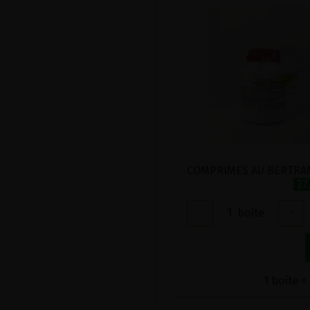
27
-
1
boîte
+
1 boîte =