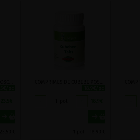
COMPRIMES DE COING POSCH 270 COMPRIMES
COMPRIMES DE CUBEBE POSCH 270 COMPRIMES
.5€/pc
18.9€/pc
23.5
€
-
1
pot
+
18.9
€
-
 23.50 €
1 pot = 18.90 €