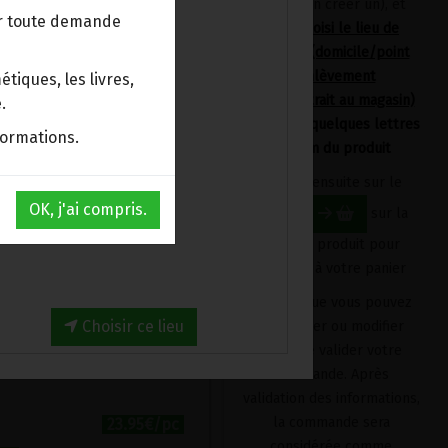
devrez en créer un), et
ur toute demande
avoir choisi le lieu de
les problèmes de
livraison (domicile/point
mmation ou à une
d'enlèvement
tiques, les livres,
Bpost/retrait au magasin)
.
en tapant quelques lettres
s par jour avant les
formations.
du nom du produit
Cliquez ensuite sur le
ertram, gingembre,
OK, j'ai compris.
bouton
sur la
fiche du produit pour
ésium 1 dose quotidienne
l'ajouter à votre panier
rtram 743 mg, racine de
0 mg
Produit que vous pouvez
Choisir ce lieu
supprimer ou modifier
 (82,5 mg de poudre de
avant de valider votre
bre et 10 mg de poivre)
commande. Après
validation des informations,
la commande sera
23.95€/pc
considérée comme