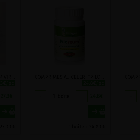
COMPRIMES AU BERTRAM VIRIDITAS 300 COMPRIMES
COMPRIMES AU CELERI "PILOREUM" POSCH 230 COMPRIMES
.3€/pc
24.8€/pc
27.3
€
-
1
boîte
+
24.8
€
-
 27.30 €
1 boîte = 24.80 €