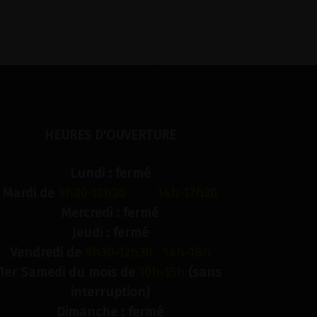
HEURES D'OUVERTURE
Lundi : fermé
Mardi de
9h30-12h30 14h-17h30
Mercredi : fermé
Jeudi : fermé
Vendredi de
9h30-12h30 14h-18h
1er Samedi du mois de
10h-15h
(sans
interruption)
Dimanche : fermé