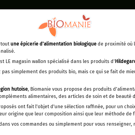
Identifiez-vous
Dans un point d'enlèvement BPost
 tout
une épicerie d'alimentation biologique
de proximité où l
MOMENT
CONTACT
nalisé.
En choisissant un Point d’enlèvement ou
Ven
tre
un distributeur bbox, vous permettez
maga
st LE magasin wallon spécialisé dans les produits d'
Hildegar
d’éviter des trajets inutiles. En posant ce
ays-
 pas simplement des produits bio, mais ce qui se fait de mi
choix, vous contribuez à la réduction des
s
émissions de CO₂ de 30 % en moyenne.
gion hutoise
, Biomanie vous propose des produits d'alimenta
Et grâce au plus grand réseau de
compléments alimentaires, des articles de soin et de beauté d
distribution de Belgique, il y a toujours
COMPRIMES "BEINWOHL" 
une solution près de chez vous.
COMPRIMES
roposés ont fait l'objet d'une sélection raffinée, pour un cho
eur origine que leur composition ainsi que leur méthode de f
Venez chercher votre colis dans un point
d'enlèvement ou distributeur BBox de
Le mélange bien-être des jambes ave
r dans vos commandes ou simplement pour vous renseigner,
BPost :
poivre est également connu sous le 