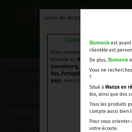
Lieux de réception/livraison
Livraison à votre domicile
Biomanie
est avant
NOS VENTES DU 
clientèle est person
Nous envoyons votre commande à vo
domicile en
Belgique, France,
De plus,
Biomanie
e
Luxembourg, Royaume-Uni, Suisse, P
Vous ne recherchez
RECHERCHE
Bas, Portugal, Espagne
. Pour
d'autre
?
pays
, merci de nous contacter.
Situé à
Wanze en ré
bio, ainsi que des 
Tous les produits p
NOS CATEGORIES
compte aussi bien l
SURGELES
Pour vous oriente
votre écoute.
FRUITS & LEGUMES