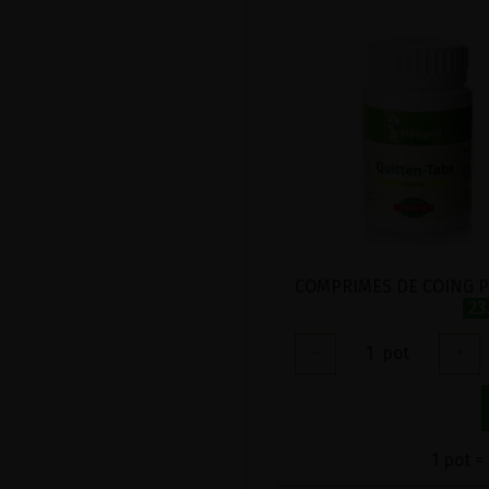
23
-
1
pot
+
1 pot =