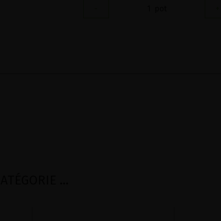
-
1
pot
+
TÉGORIE ...