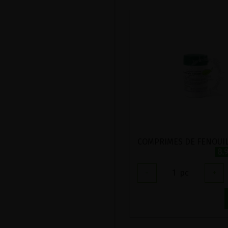
8.
-
1
pc
+