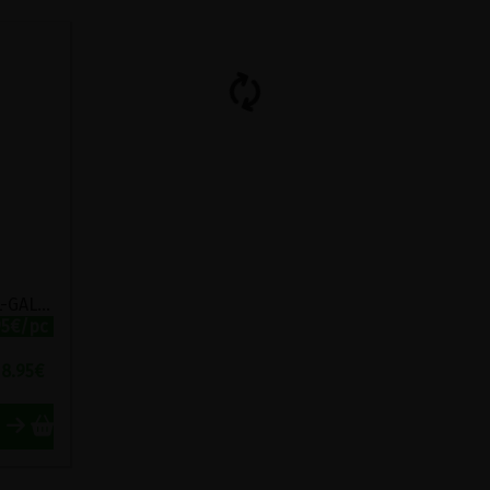
COMPRIMES DE FENOUIL-GALANGA VIRIDITAS 100 COMPRIMES
95€/pc
8.95
€