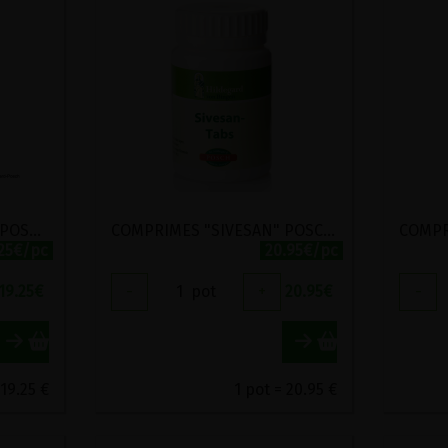
CAPSULES DE PSYLLIUM POSCH 80 CAPSULES
COMPRIMES "SIVESAN" POSCH 270 COMPRIMES
.25€/pc
20.95€/pc
19.25
€
-
1
pot
+
20.95
€
-
 19.25 €
1 pot = 20.95 €