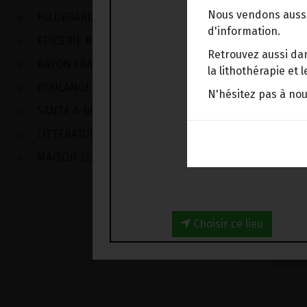
Nous vendons aussi
HILDEGARDE DE BINGEN
d'information.
EPICERIE BIO
Retrouvez aussi dan
RAYON FRAIS
la lithothérapie et
BOULANGERIE
N'hésitez pas à no
SANTE & BIEN-ETRE
LITTERATURE
MAISON ECOLOGIQUE
Choisir ce lieu