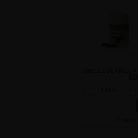
19
-
1
boîte
+
1 boîte =