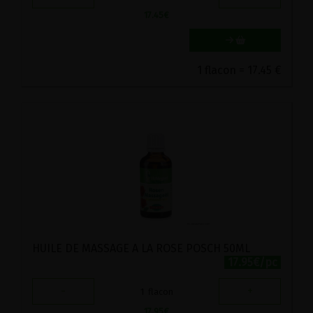
17.45
€
1 flacon = 17.45 €
HUILE DE MASSAGE A LA ROSE POSCH 50ML
17.95€/pc
-
+
1
flacon
17.95
€