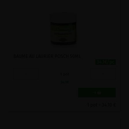
BAUME AU LAURIER POSCH 50ML
34.1€/pc
-
+
1
pot
34.1
€
1 pot = 34.10 €