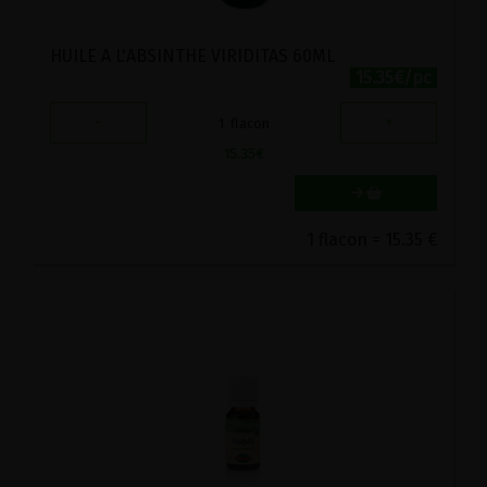
HUILE A L'ABSINTHE VIRIDITAS 60ML
15.35€/pc
-
+
1
flacon
15.35
€
1 flacon = 15.35 €