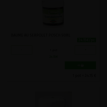
BAUME AU SERPOLET POSCH 50ML
24.15€/pc
-
+
1
pot
24.15
€
1 pot = 24.15 €