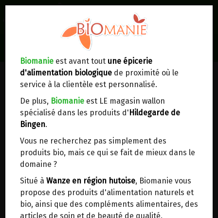
0
Lieux de réception/livraison
Livraison à votre domicile
Biomanie
est avant tout
une épicerie
d'alimentation biologique
de proximité où le
Nous envoyons votre commande à votre
service à la clientèle est personnalisé.
domicile en
Belgique, France, Luxembourg,
Royaume-Uni, Suisse, Pays-Bas, Portugal,
De plus,
Biomanie
est LE magasin wallon
Espagne
. Pour
d'autres pays
, merci de nous
spécialisé dans les produits d'
Hildegarde de
contacter.
Bingen
.
Vous ne recherchez pas simplement des
Choisir ce lieu
produits bio, mais ce qui se fait de mieux dans le
domaine ?
Dans un point d'enlèvement BPost
Situé à
Wanze en région hutoise
, Biomanie vous
propose des produits d'alimentation naturels et
En choisissant un Point d’enlèvement ou un
bio, ainsi que des compléments alimentaires, des
distributeur bbox, vous permettez d’éviter des
articles de soin et de beauté de qualité.