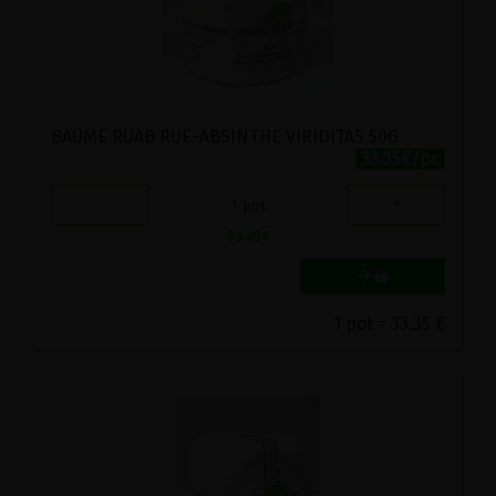
BAUME RUAB RUE-ABSINTHE VIRIDITAS 50G
33.35€/pc
-
+
1
pot
33.35
€
1 pot = 33.35 €