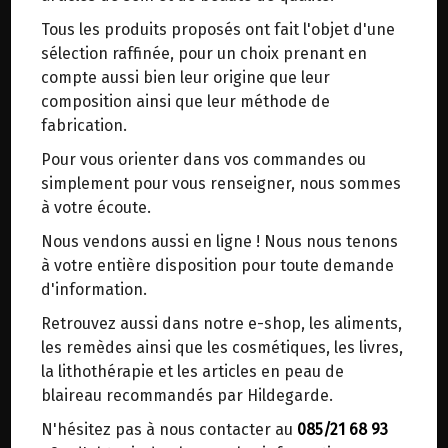
trajets inutiles. En posant ce choix, vous
Tous les produits proposés ont fait l'objet d'une
contribuez à la réduction des émissions de CO₂
LOTION POUR LE SOIN DES JAMBES
sélection raffinée, pour un choix prenant en
de 30 % en moyenne. Et grâce au plus grand
AU CHARDON-MARIE POSCH 100ML
compte aussi bien leur origine que leur
réseau de distribution de Belgique, il y a
composition ainsi que leur méthode de
toujours une solution près de chez vous.
fabrication.
Origine : Autriche.
Venez chercher votre colis dans un point
Pour vous orienter dans vos commandes ou
d'enlèvement ou distributeur BBox de BPost :
Le bien-être des jambes.
simplement pour vous renseigner, nous sommes
points d'enlèvement ou distributeurs BBox
Selon Hildegarde, le jus de chardon-Marie est
à votre écoute.
particulièrement précieux pour le soin des
Merci de signaler dans les commentaires, le
Nous vendons aussi en ligne ! Nous nous tenons
jambes.
point d'enlèvement choisi.
à votre entière disposition pour toute demande
Sinon, vous pouvez envoyer un mail avec le
d'information.
Soulage les problèmes de circulation
point d'enlèvement désiré ou bien nous vous
veineuse:jambes lourdes, varices...
Retrouvez aussi dans notre e-shop, les aliments,
recontacterons afin de déterminer ensemble le
les remèdes ainsi que les cosmétiques, les livres,
lieu de livraison choisi.
Conseils : Les jambes lourdes et stressées
la lithothérapie et les articles en peau de
doivent être soulevées et massées avec l'huile de
blaireau recommandés par Hildegarde.
chardon-Marie en direction du cœur. Cela
N'hésitez pas à nous contacter au
085/21 68 93
Choisir ce lieu
favorise la circulation sanguine et soulage les