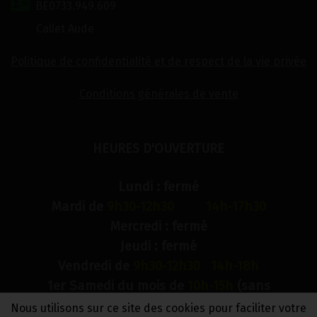
BE0733.949.609
Callet Aude
Politique de confidentialité et de respect de la vie privée
Conditions générales de vente
HEURES D'OUVERTURE
Lundi : fermé
Mardi de
9h30-12h30 14h-17h30
Mercredi : fermé
Jeudi : fermé
Vendredi de
9h30-12h30 14h-18h
1er Samedi du mois de
10h-15h
(sans
interruption)
Nous utilisons sur ce site des cookies pour faciliter votre