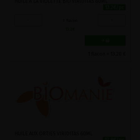
HUILE A LA VIOLETTE BIO VIRIDITAS 60ML
13.2€/pc
-
+
1
flacon
13.2
€
1 flacon = 13.20 €
HUILE AUX ORTIES VIRIDITAS 60ML
12.8€/pc