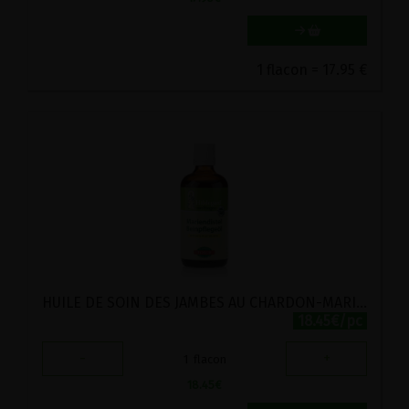
1 flacon = 17.95 €
HUILE DE SOIN DES JAMBES AU CHARDON-MARIE POSCH 100ML
18.45€/pc
-
+
1
flacon
18.45
€