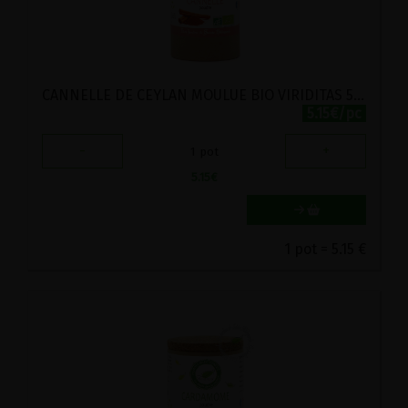
CANNELLE DE CEYLAN MOULUE BIO VIRIDITAS 50G
5.15€/pc
-
+
1
pot
5.15
€
1 pot = 5.15 €