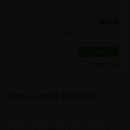
9.2€/pc
-
+
1
pot
9.2
€
1 pot = 9.20 €
DANS LA MÊME CATÉGORIE ...
HILDEGARDE DE BINGEN
>
L'alimentation
>