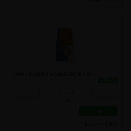
CUMIN MOULU BIO SONNENTOR 40G
4.3€/pc
-
+
1
paquet
4.3
€
1 paquet = 4.30 €