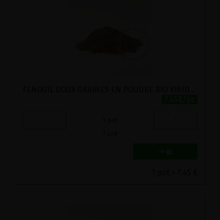
FENOUIL DOUX GRAINES EN POUDRE BIO VIRIDITAS 80G
7.45€/pc
-
+
1
pot
7.45
€
1 pot = 7.45 €