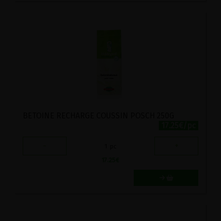
BETOINE RECHARGE COUSSIN POSCH 250G
17.25€/pc
-
+
1
pc
17.25
€