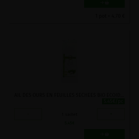
1 pot = 4.70 €
AIL DES OURS EN FEUILLES SECHEES BIO ECOIDEES 45G
5.45€/pc
-
+
1
sachet
5.45
€