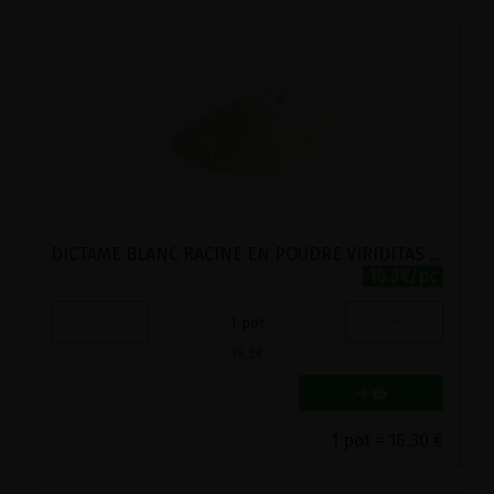
DICTAME BLANC RACINE EN POUDRE VIRIDITAS 80G
16.3€/pc
-
+
1
pot
16.3
€
1 pot = 16.30 €