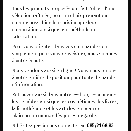
trajets inutiles. En posant ce choix, vous
Tous les produits proposés ont fait l'objet d'une
contribuez à la réduction des émissions de CO₂
GALANGA ROUGE EN POUDRE BIO
sélection raffinée, pour un choix prenant en
de 30 % en moyenne. Et grâce au plus grand
VIRIDITAS 80G
compte aussi bien leur origine que leur
réseau de distribution de Belgique, il y a
composition ainsi que leur méthode de
toujours une solution près de chez vous.
fabrication.
Flacon saupoudreur en carton.
Venez chercher votre colis dans un point
Pour vous orienter dans vos commandes ou
d'enlèvement ou distributeur BBox de BPost :
Épice essentielle d'Hildegarde.
simplement pour vous renseigner, nous sommes
points d'enlèvement ou distributeurs BBox
à votre écoute.
Le galanga est une plante originaire d'Asie de la
Merci de signaler dans les commentaires, le
Nous vendons aussi en ligne ! Nous nous tenons
même famille que le gingembre.
point d'enlèvement choisi.
à votre entière disposition pour toute demande
Sinon, vous pouvez envoyer un mail avec le
d'information.
Le galanga est une excellente alternative au
point d'enlèvement désiré ou bien nous vous
poivre et au paprika en raison de sa chaleur
Retrouvez aussi dans notre e-shop, les aliments,
recontacterons afin de déterminer ensemble le
aromatique.
les remèdes ainsi que les cosmétiques, les livres,
lieu de livraison choisi.
la lithothérapie et les articles en peau de
· Vous ressentirez immédiatement l'effet
blaireau recommandés par Hildegarde.
chauffant. Dans un premier temps, assaisonnez
N'hésitez pas à nous contacter au
085/21 68 93
Choisir ce lieu
soigneusement les plats, car le galanga est