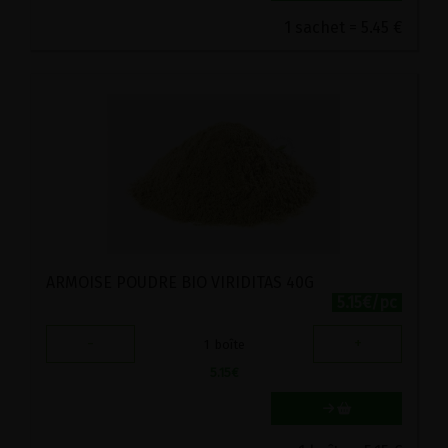
1 sachet = 5.45 €
ARMOISE POUDRE BIO VIRIDITAS 40G
5.15€/pc
-
+
1
boîte
5.15
€