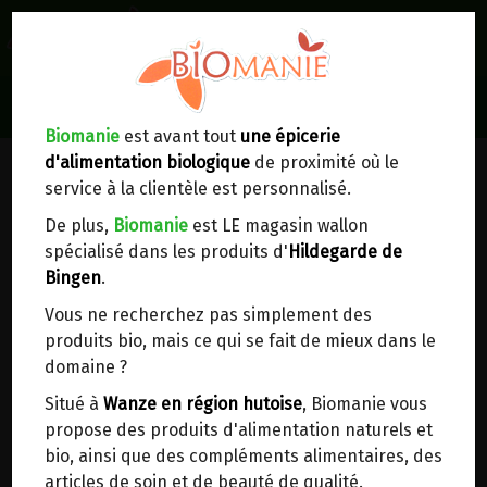
0
Lieux de réception/livraison
Livraison à votre domicile
Biomanie
est avant tout
une épicerie
d'alimentation biologique
de proximité où le
Nous envoyons votre commande à votre
service à la clientèle est personnalisé.
domicile en
Belgique, France, Luxembourg,
Royaume-Uni, Suisse, Pays-Bas, Portugal,
De plus,
Biomanie
est LE magasin wallon
Espagne
. Pour
d'autres pays
, merci de nous
spécialisé dans les produits d'
Hildegarde de
contacter.
Bingen
.
Vous ne recherchez pas simplement des
Choisir ce lieu
produits bio, mais ce qui se fait de mieux dans le
domaine ?
Dans un point d'enlèvement BPost
Situé à
Wanze en région hutoise
, Biomanie vous
propose des produits d'alimentation naturels et
En choisissant un Point d’enlèvement ou un
bio, ainsi que des compléments alimentaires, des
distributeur bbox, vous permettez d’éviter des
articles de soin et de beauté de qualité.