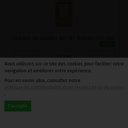
FENOUIL EN GRAINES BIO HET BLAUWE HUIS 60G
3€/pc
-
+
1
sachet
Nous utilisons sur ce site des cookies pour faciliter votre
3
€
navigation et améliorer votre expérience.
Pour en savoir plus, consultez notre
1 sachet = 3.00 €
politique de confidentialité et de respect de la vie privée
.
J'accepte