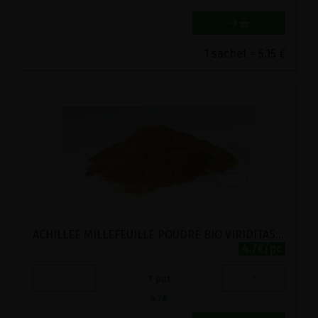
1 sachet = 5.15 €
ACHILLEE MILLEFEUILLE POUDRE BIO VIRIDITAS 35G
4.7€/pc
-
+
1
pot
4.7
€