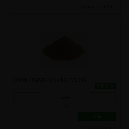
1 paquet = 4.30 €
CUMIN GRAINES BIO VIRIDITAS 50G
6.15€/pc
-
+
1
boîte
6.15
€
1 boîte = 6.15 €