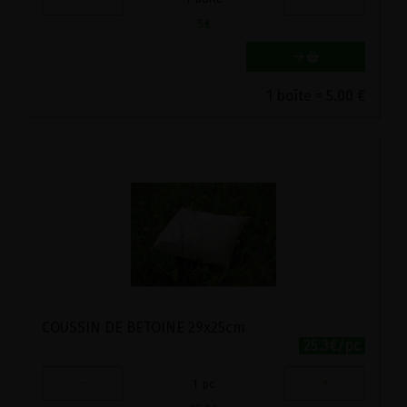
5
€
1 boîte = 5.00 €
COUSSIN DE BETOINE 29x25cm
25.3€/pc
-
+
1
pc