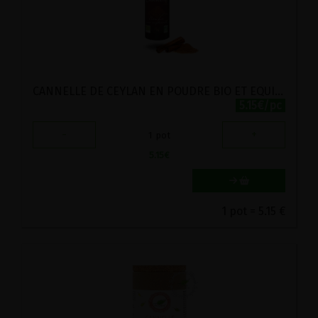
CANNELLE DE CEYLAN EN POUDRE BIO ET EQUITABLE ECOIDEES 75G
5.15€/pc
-
+
1
pot
5.15
€
1 pot = 5.15 €