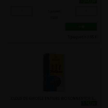
3.55€/pc
-
+
1
paquet
3.55
€
1 paquet = 3.55 €
CLOUS DE GIROFLE ENTIERS BIO SONNENTOR 35G
3.7€/pc