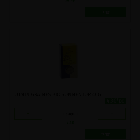
25.3
€
CUMIN GRAINES BIO SONNENTOR 40G
4.3€/pc
-
+
1
paquet
4.3
€