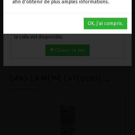
1.45€/pc
afin d'obtenir de plus amples informations.
-
+
1
Brique
Au magasin de Wanze (BE)
1.45
€
OK, j'ai compris.
Venez chercher votre commande au magasin,
le colis est disponible.
1 Brique = 1.45 €
Choisir ce lieu
DANS LA MÊME CATÉGORIE ...