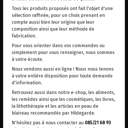
trajets inutiles. En posant ce choix, vous
Tous les produits proposés ont fait l'objet d'une
contribuez à la réduction des émissions de CO₂
CREME DE SOJA CUISINE BIO THE
sélection raffinée, pour un choix prenant en
de 30 % en moyenne. Et grâce au plus grand
BRIDGE 200ML
compte aussi bien leur origine que leur
réseau de distribution de Belgique, il y a
composition ainsi que leur méthode de
toujours une solution près de chez vous.
fabrication.
Origine : Italie.
Venez chercher votre colis dans un point
Petite entreprise familiale.
Pour vous orienter dans vos commandes ou
d'enlèvement ou distributeur BBox de BPost :
simplement pour vous renseigner, nous sommes
points d'enlèvement ou distributeurs BBox
Alternative végétale à la crème fraiche sans
à votre écoute.
gluten, ni lactose. Sans OGM.
Merci de signaler dans les commentaires, le
Nous vendons aussi en ligne ! Nous nous tenons
point d'enlèvement choisi.
à votre entière disposition pour toute demande
Ingrédients : eau de source, soja décortiqué
Sinon, vous pouvez envoyer un mail avec le
d'information.
d'origine italienne* (7%), huile de tournesol*,
point d'enlèvement désiré ou bien nous vous
amidon de riz*, émulsifiant : lécithine de soja*,
Retrouvez aussi dans notre e-shop, les aliments,
recontacterons afin de déterminer ensemble le
épaississant : farine de graines de carroube*,
les remèdes ainsi que les cosmétiques, les livres,
lieu de livraison choisi.
farine de guar, sel marin
la lithothérapie et les articles en peau de
blaireau recommandés par Hildegarde.
*Ingrédients issus de l'agriculture biologique
N'hésitez pas à nous contacter au
085/21 68 93
Choisir ce lieu