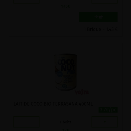
1.45
€
1 Brique = 1.45 €
LAIT DE COCO BIO TERRASANA 400ML
3.7€/pc
-
+
1
boîte
3.7
€