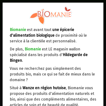
0
Lieux de réception/livraison
Livraison à votre domicile
Biomanie
est avant tout
une épicerie
d'alimentation biologique
de proximité où le
Nous envoyons votre commande à votre
service à la clientèle est personnalisé.
domicile en
Belgique, France, Luxembourg,
Royaume-Uni, Suisse, Pays-Bas, Portugal,
De plus,
Biomanie
est LE magasin wallon
Espagne
. Pour
d'autres pays
, merci de nous
spécialisé dans les produits d'
Hildegarde de
contacter.
Bingen
.
Vous ne recherchez pas simplement des
Choisir ce lieu
produits bio, mais ce qui se fait de mieux dans le
domaine ?
Dans un point d'enlèvement BPost
Situé à
Wanze en région hutoise
, Biomanie vous
propose des produits d'alimentation naturels et
En choisissant un Point d’enlèvement ou un
bio, ainsi que des compléments alimentaires, des
distributeur bbox, vous permettez d’éviter des
articles de soin et de beauté de qualité.