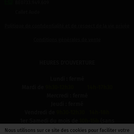
BE0733.949.609
Callet Aude
Politique de confidentialité et de respect de la vie privée
Conditions générales de vente
HEURES D'OUVERTURE
Lundi : fermé
Mardi de
9h30-12h30 14h-17h30
Mercredi : fermé
Jeudi : fermé
Vendredi de
9h30-12h30 14h-18h
1er Samedi du mois de
10h-15h
(sans
interruption)
Nous utilisons sur ce site des cookies pour faciliter votre