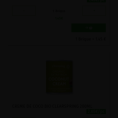
-
+
1
Brique
1.45
€
1 Brique = 1.45 €
CREME DE COCO BIO CLEARSPRING 200ML
2.65€/pc