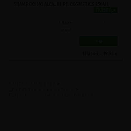
SHAMPOOING ALCALIN PH COSMETICS 250ML
19.95€/pc
-
+
1
flacon
19.95
€
1 flacon = 19.95 €
SANTE & BIEN-ETRE
>
Cosmétique & soin naturels
>
Corps: Crèmes, Gels & Laits corporels