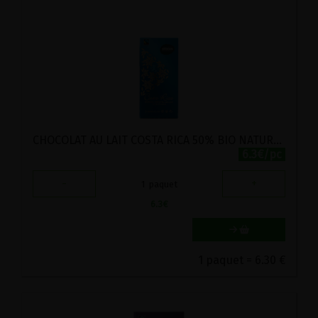
CHOCOLAT AU LAIT COSTA RICA 50% BIO NATURATA 100G
6.3€/pc
-
+
1
paquet
6.3
€
1 paquet = 6.30 €