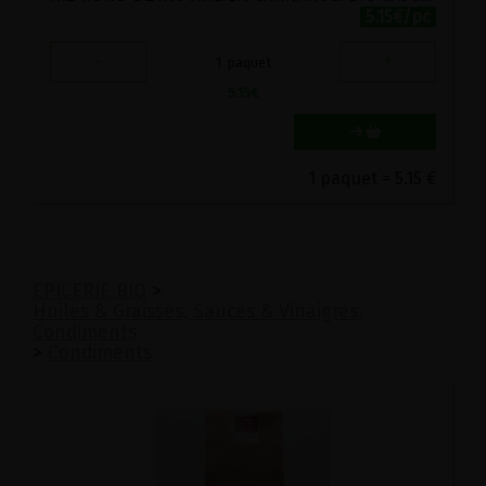
5.15€/pc
-
+
1
paquet
5.15
€
1 paquet = 5.15 €
EPICERIE BIO
>
Huiles & Graisses, Sauces & Vinaigres,
Condiments
>
Condiments