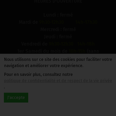
HEURES D'OUVERTURE
Lundi : fermé
Mardi de
9h30-12h30 14h-17h30
Mercredi : fermé
Jeudi : fermé
Vendredi de
9h30-12h30 14h-18h
1er Samedi du mois de
10h-15h
(sans
interruption)
Nous utilisons sur ce site des cookies pour faciliter votre
Dimanche : fermé
navigation et améliorer votre expérience.
Pour en savoir plus, consultez notre
N° de compte bancaire : BE88 0018 9900 2241
politique de confidentialité et de respect de la vie privée
TVA BE0733 949 609
.
J'accepte
Réalisé avec
par
MonSiteAMoi