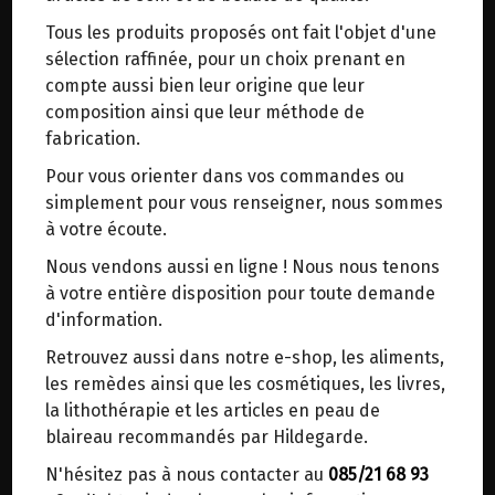
trajets inutiles. En posant ce choix, vous
Tous les produits proposés ont fait l'objet d'une
contribuez à la réduction des émissions de CO₂
sélection raffinée, pour un choix prenant en
de 30 % en moyenne. Et grâce au plus grand
compte aussi bien leur origine que leur
réseau de distribution de Belgique, il y a
composition ainsi que leur méthode de
toujours une solution près de chez vous.
HILDEGARDE DE BINGEN
>
Les remèdes
>
fabrication.
Herbes, Epices, Assaisonnements & Tisanes
>
Venez chercher votre colis dans un point
Les tisanes
Pour vous orienter dans vos commandes ou
d'enlèvement ou distributeur BBox de BPost :
simplement pour vous renseigner, nous sommes
points d'enlèvement ou distributeurs BBox
à votre écoute.
Merci de signaler dans les commentaires, le
Nous vendons aussi en ligne ! Nous nous tenons
point d'enlèvement choisi.
à votre entière disposition pour toute demande
Sinon, vous pouvez envoyer un mail avec le
d'information.
point d'enlèvement désiré ou bien nous vous
Retrouvez aussi dans notre e-shop, les aliments,
recontacterons afin de déterminer ensemble le
les remèdes ainsi que les cosmétiques, les livres,
lieu de livraison choisi.
la lithothérapie et les articles en peau de
TISANE BONNE NUIT HILDEGARDE DE BINGEN BIO AROMANDISE 18 INFUSETTES
blaireau recommandés par Hildegarde.
5.35€/pc
N'hésitez pas à nous contacter au
085/21 68 93
Choisir ce lieu
-
+
1
paquet