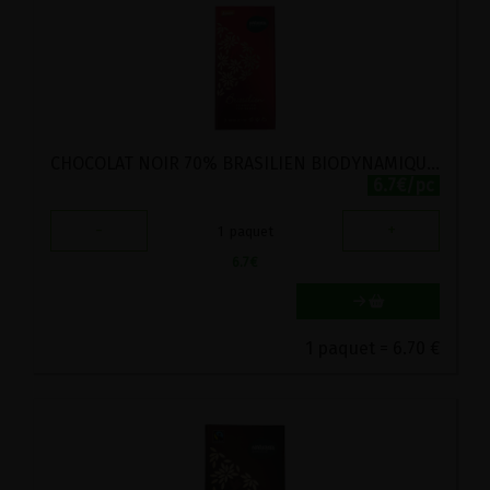
CHOCOLAT NOIR 70% BRASILIEN BIODYNAMIQUE NATURATA 80G
6.7€/pc
-
+
1
paquet
6.7
€
1 paquet = 6.70 €