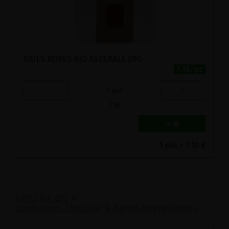
BAIES ROSES BIO ASTERALE 20G
7.1€/pc
-
+
1
pot
7.1
€
1 pot = 7.10 €
EPICERIE BIO
>
Confiseries, Chocolat & Barres énergétiques