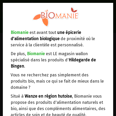
0
Lieux de réception/livraison
Livraison à votre domicile
Biomanie
est avant tout
une épicerie
NOUVEAUTÉS
d'alimentation biologique
de proximité où le
Nous envoyons votre commande à votre
service à la clientèle est personnalisé.
domicile en
Belgique, France, Luxembourg,
Royaume-Uni, Suisse, Pays-Bas, Portugal,
De plus,
Biomanie
est LE magasin wallon
Espagne
. Pour
d'autres pays
, merci de nous
spécialisé dans les produits d'
Hildegarde de
contacter.
Bingen
.
Vous ne recherchez pas simplement des
Choisir ce lieu
produits bio, mais ce qui se fait de mieux dans le
domaine ?
Dans un point d'enlèvement BPost
Situé à
Wanze en région hutoise
, Biomanie vous
propose des produits d'alimentation naturels et
En choisissant un Point d’enlèvement ou un
bio, ainsi que des compléments alimentaires, des
distributeur bbox, vous permettez d’éviter des
Découvrez les nouveautés du moment...
articles de soin et de beauté de qualité.