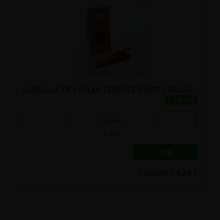
CANNELLE DE CEYLAN ECORCES BRUTES BIO ASTERALE 60G
8.2€/pc
-
+
1
sachet
8.2
€
1 sachet = 8.20 €